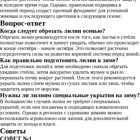
в холодное время года. Однако, правильная подкормка в
осенний период создаст прочный фундамент для успешной
зимовки и последующего цветения в следующем сезоне.
Вопрос-ответ
Когда следует обрезать лилии осенью?
Обрезать лилии рекомендуется после того, как листья и стебли
полностью пожелтеют и начнут увядать, обычно это происходит
в конце сентября – начале октября. Это позволяет растению
сосредоточить силы на развитии корневой системы перед зимой.
Как правильно подготовить лилии к зиме?
Для подготовки лилий к зиме необходимо сначала обрезать
увядшие стебли, затем аккуратно удалить мульчу и рыхло
перекопать почву вокруг растений. После этого рекомендуется
укрыть лилии слоем мульчи из сухих листьев или хвои, чтобы
защитить корни от морозов.
Нужны ли лилиям специальные укрытия на зиму?
В большинстве случаев лилии не требуют специальных
укрытий, если они посажены в подходящих климатических
условиях. Однако в регионах с суровыми зимами можно
использовать агроволокно или лапник для дополнительной
защиты от холода и влаги.
Советы
СОВЕТ №1