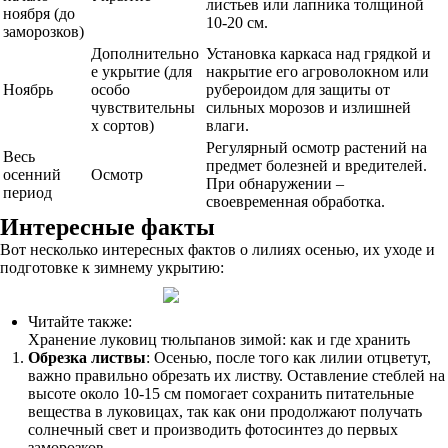
листьев или лапника толщиной
ноября (до
10-20 см.
заморозков)
Дополнительно
Установка каркаса над грядкой и
е укрытие (для
накрытие его агроволокном или
Ноябрь
особо
рубероидом для защиты от
чувствительны
сильных морозов и излишней
х сортов)
влаги.
Регулярный осмотр растений на
Весь
предмет болезней и вредителей.
осенний
Осмотр
При обнаружении –
период
своевременная обработка.
Интересные факты
Вот несколько интересных фактов о лилиях осенью, их уходе и
подготовке к зимнему укрытию:
Читайте также:
Хранение луковиц тюльпанов зимой: как и где хранить
Обрезка листвы
: Осенью, после того как лилии отцветут,
важно правильно обрезать их листву. Оставление стеблей на
высоте около 10-15 см помогает сохранить питательные
вещества в луковицах, так как они продолжают получать
солнечный свет и производить фотосинтез до первых
заморозков.