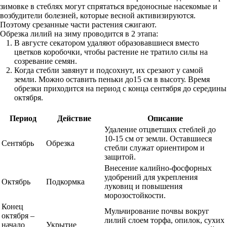
зимовке в стеблях могут спрятаться вредоносные насекомые и
возбудители болезней, которые весной активизируются.
Поэтому срезанные части растения сжигают.
Обрезка лилий на зиму проводится в 2 этапа:
В августе секатором удаляют образовавшиеся вместо
цветков коробочки, чтобы растение не тратило силы на
созревание семян.
Когда стебли завянут и подсохнут, их срезают у самой
земли. Можно оставить пеньки до15 см в высоту. Время
обрезки приходится на период с конца сентября до середины
октября.
Период
Действие
Описание
Удаление отцветших стеблей до
10-15 см от земли. Оставшиеся
Сентябрь
Обрезка
стебли служат ориентиром и
защитой.
Внесение калийно-фосфорных
удобрений для укрепления
Октябрь
Подкормка
луковиц и повышения
морозостойкости.
Конец
Мульчирование почвы вокруг
октября –
лилий слоем торфа, опилок, сухих
начало
Укрытие