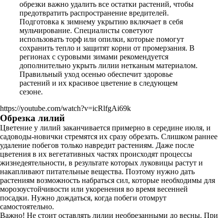
обрезки важно удалить все остатки растений, чтобы
предотвратить распространение вредителей.
Подготовка к зимнему укрытию включает в себя
мульчирование. Специалисты советуют
использовать торф или опилки, которые помогут
сохранить тепло и защитят корни от промерзания. В
регионах с суровыми зимами рекомендуется
дополнительно укрыть лилии нетканым материалом.
Правильный уход осенью обеспечит здоровье
растений и их красивое цветение в следующем
сезоне.
https://youtube.com/watch?v=icRlfgAi69k
Обрезка лилий
Цветение у лилий заканчивается примерно в середине июля, и
садоводы-новички стремятся их сразу обрезать. Слишком раннее
удаление побегов только навредит растениям. Даже после
цветения в их вегетативных частях происходят процессы
жизнедеятельности, в результате которых луковицы растут и
накапливают питательные вещества. Поэтому нужно дать
растениям возможность набраться сил, которые необходимы для
морозоустойчивости или укоренения во время весенней
посадки. Нужно дождаться, когда побеги отомрут
самостоятельно.
Важно! Не стоит оставлять лилии необрезанными до весны. При