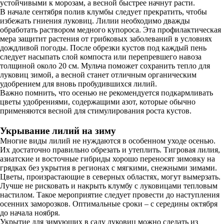
устойчивыми к морозам, а весной быстрее начнут расти.
В начале сентября полив клумбы следует прекратить, чтобы
избежать гниения луковиц. Лилии необходимо дважды
обработать раствором медного купороса. Эта профилактическая
мера защитит растения от грибковых заболеваний в условиях
дождливой погоды. После обрезки кустов под каждый пень
следует насыпать слой компоста или перепревшего навоза
толщиной около 20 см. Мульча поможет сохранить тепло для
луковиц зимой, а весной станет отличным органическим
удобрением для вновь пробудившихся лилий.
Важно помнить, что осенью не рекомендуется подкармливать
цветы удобрениями, содержащими азот, которые обычно
применяются весной для стимулирования роста кустов.
Укрывание лилий на зиму
Многие виды лилий не нуждаются в особенном уходе осенью.
Их достаточно правильно обрезать и утеплить. Тигровая лилия,
азиатские и восточные гибриды хорошо переносят зимовку на
грядках без укрытия в регионах с мягкими, снежными зимами.
Цветы, произрастающие в северных областях, могут вымерзать.
Лучше не рисковать и накрыть клумбу с луковицами тепловым
настилом. Такое мероприятие следует провести до наступления
осенних заморозков. Оптимальные сроки – с середины октября
до начала ноября.
Укрытие для зимующих в саду луковиц можно сделать из