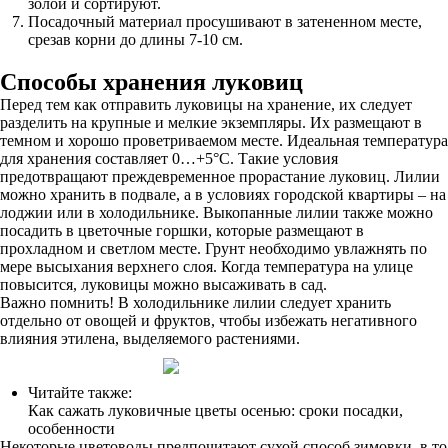
золой и сортируют.
Посадочный материал просушивают в затененном месте,
срезав корни до длины 7-10 см.
Способы хранения луковиц
Перед тем как отправить луковицы на хранение, их следует
разделить на крупные и мелкие экземпляры. Их размещают в
темном и хорошо проветриваемом месте. Идеальная температура
для хранения составляет 0…+5°С. Такие условия
предотвращают преждевременное прорастание луковиц. Лилии
можно хранить в подвале, а в условиях городской квартиры – на
лоджии или в холодильнике. Выкопанные лилии также можно
посадить в цветочные горшки, которые размещают в
прохладном и светлом месте. Грунт необходимо увлажнять по
мере высыхания верхнего слоя. Когда температура на улице
повысится, луковицы можно высаживать в сад.
Важно помнить! В холодильнике лилии следует хранить
отдельно от овощей и фруктов, чтобы избежать негативного
влияния этилена, выделяемого растениями.
Читайте также:
Как сажать луковичные цветы осенью: сроки посадки,
особенности
Некоторые цветоводы предпочитают сухой способ зимовки, в то