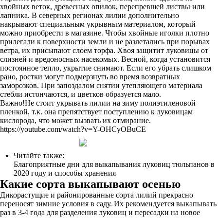
хвойных веток, древесных опилок, перепревшей листвы или
лапника. В северных регионах лилии дополнительно
накрывают специальным укрывным материалом, который
можно приобрести в магазине. Чтобы хвойные иголки плотно
прилегали к поверхности земли и не разлетались при порывах
ветра, их присыпают слоем торфа. Хвоя защитит луковицы от
слизней и вредоносных насекомых. Весной, когда установится
постоянное тепло, укрытие снимают. Если его убрать слишком
рано, ростки могут подмерзнуть во время возвратных
заморозков. При запоздалом снятии утепляющего материала
стебли истончаются, и цветков образуется мало.
Важно!Не стоит укрывать лилии на зиму полиэтиленовой
пленкой, т.к. она препятствует поступлению к луковицам
кислорода, что может вызвать их отмирание.
https://youtube.com/watch?v=Y-OHCyOBuCE
Читайте также:
Благоприятные дни для выкапывания луковиц тюльпанов в
2020 году и способы хранения
Какие сорта выкапывают осенью
Дикорастущие и районированные сорта лилий прекрасно
переносят зимние условия в саду. Их рекомендуется выкапывать
раз в 3-4 года для разделения луковиц и пересадки на новое