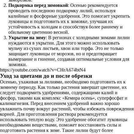
Подкормка перед зимовкой
: Осенью рекомендуется
проводить последнюю подкормку лилий, используя
калийные и фосфорные удобрения. Это помогает укрепить
луковицы и подготовить их к зимовке, улучшая их
устойчивость к холодам и способствуя более раннему и
обильному цветению весной.
Укрытие на зиму
: В регионах с холодными зимами лилии
нуждаются в укрытии. Для этого можно использовать
мульчу из сухих листьев, хвои или торфа. Это не только
защищает луковицы от морозов, но и предотвращает
вымерзание и гниение, создавая оптимальные условия для
зимовки.
https://youtube.com/watch?v=CHrA674btN4
Уход за цветами до и после обрезки
Осенью, ухаживая за лилиями, необходимо подготовить их к
зимнему периоду. Как только растения завершат цветение, их
следует подкормить удобрениями, содержащими калий и
фосфор, такими как комплекс «Кемира осень», суперфосфат и
калимагнезия. Перед внесением удобрений важно хорошо
увлажнить почву вокруг растений, чтобы избежать повреждения
корней. Для приготовления раствора рекомендуется
использовать теплую воду. Это удобрение обогатит луковицы
необходимыми веществами, поможет восстановить силы и
подготовить растения к зиме. Такие лилии будут более