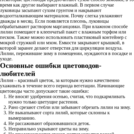
время как другие выбирают влажный. В первом случае
луковицы засыпают сухим грунтом и накрывают
водоотталкивающим материалом. Почву слегка увлажняют
дважды в месяц. Если появляется плесень, луковицы
обрабатывают раствором марганцовки. При влажном способе
лилии помещают в клеенчатый пакет с влажным торфом или
песком. Также можно использовать пластиковый контейнер с
мокрой стружкой или мхом. Емкости закрывают крышкой, в
которой заранее делают отверстия для циркуляции воздуха.
Лилии, пережившие зиму в помещении, нуждаются в посадке и
уходе.
Основные ошибки цветоводов-
любителей
Лилия – красивый цветок, за которым нужно качественно
ухаживать в течение всего периода вегетации. Начинающие
цветоводы часто допускают такие ошибки:
Не вносят удобрения осенью, считая, что подкармливать
нужно только цветущие растения.
Рано срезают стебли или забывают обрезать лилии на зиму.
Не выкапывают сорта лилий, которые склонны к
вымерзанию.
Не рассаживают образовавшихся деток.
Неправильно укрывают цветы на зиму.