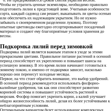
Не придерживаются сроков снятия укрытия весной.
Чтобы не утратить ценные экземпляры, необходимо правильно
подготовить лилии к предстоящей зиме. Учитывая особенности
сорта, каждый садовод сам решает, выкапывать ли цветы осенью
или обеспечить их надлежащим укрытием. Но не нужно
забывать о своевременном разделении луковиц. Поэтому
опытные цветоводы ежегодно отсортировывают посадочный
материал и создают ему благоприятные условия хранения до
весны.
Подкормка лилий перед зимовкой
Подкормка лилий является важным этапом в уходе за этими
прекрасными цветами. Правильное питание растений в осенний
период способствует их укреплению и повышает шансы на
успешную зимовку. В это время лилии начинают готовиться к
зимнему покою, и именно от подкормки зависит, насколько
хорошо они перенесут холодные месяцы.
Первое, на что стоит обратить внимание, это выбор удобрений.
В осенний период рекомендуется использовать фосфорно-
калийные удобрения, так как они способствуют развитию
корневой системы и повышают устойчивость растений к
морозам. Фосфор помогает укрепить корни, а калий улучшает
общую жизнеспособность лилий, делая их более устойчивыми к
неблагоприятным условиям.
Оптимальным вариантом будет использование комплексных