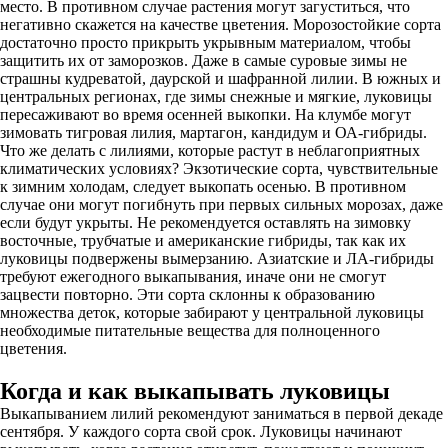
место. В противном случае растения могут загуститься, что
негативно скажется на качестве цветения. Морозостойкие сорта
достаточно просто прикрыть укрывным материалом, чтобы
защитить их от заморозков. Даже в самые суровые зимы не
страшны кудреватой, даурской и шафранной лилии. В южных и
центральных регионах, где зимы снежные и мягкие, луковицы
пересаживают во время осенней выкопки. На клумбе могут
зимовать тигровая лилия, мартагон, кандидум и ОА-гибриды.
Что же делать с лилиями, которые растут в неблагоприятных
климатических условиях? Экзотические сорта, чувствительные
к зимним холодам, следует выкопать осенью. В противном
случае они могут погибнуть при первых сильных морозах, даже
если будут укрыты. Не рекомендуется оставлять на зимовку
восточные, трубчатые и американские гибриды, так как их
луковицы подвержены вымерзанию. Азиатские и ЛА-гибриды
требуют ежегодного выкапывания, иначе они не смогут
зацвести повторно. Эти сорта склонны к образованию
множества деток, которые забирают у центральной луковицы
необходимые питательные вещества для полноценного
цветения.
Когда и как выкапывать луковицы
Выкапыванием лилий рекомендуют заниматься в первой декаде
сентября. У каждого сорта свой срок. Луковицы начинают