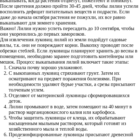
выкапывать, когда растения отцветут, пожелтеют и поникнут.
После цветения должно пройти 30-45 дней, чтобы лилии успели
восполнить дефицит питательных веществ и подрасти. Если
даже до начала октября растения не пожухли, их все равно
выкапывают для зимнего хранения.
Важно! Лилии нужно успеть пересадить до 10 сентября, чтобы
они укоренились до первых заморозков.
Для извлечения луковиц лилий из земли подойдут садовые
вилы, т.к. они не повреждают корни. Выкопку проводят после
обрезки стеблей. Если луковицы планируют хранить до весны в
помещении, необходимо заранее подготовить контейнеры или
мешок. Процесс выкапывания лилий включает такие этапы:
Сначала почву хорошо увлажняют.
С выкопанных луковиц стряхивают грунт. Затем их
осматривают на предмет поражения болезнями. При
необходимости удаляют бурые участки, а срезы присыпают
толченым углем.
Отделяют от материнской луковицы сформировавшихся
деток.
Лилии промывают в воде, затем помещают на 40 минут в
раствор марганцовокислого калия или карбофоса.
Чтобы защитить луковицы от клеща, их обрабатывают
насыщенным мыльным раствором, который готовят из
хозяйственного мыла и теплой воды.
Продезинфицированные луковицы присыпают древесной