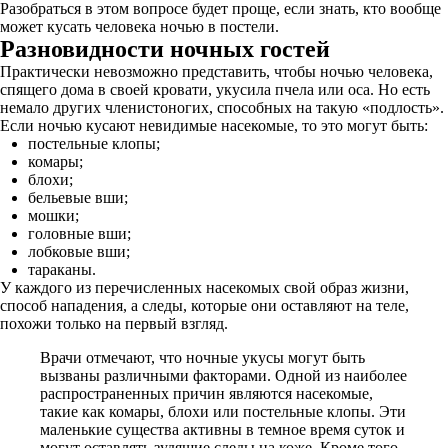
Разобраться в этом вопросе будет проще, если знать, кто вообще
может кусать человека ночью в постели.
Разновидности ночных гостей
Практически невозможно представить, чтобы ночью человека,
спящего дома в своей кровати, укусила пчела или оса. Но есть
немало других членистоногих, способных на такую «подлость».
Если ночью кусают невидимые насекомые, то это могут быть:
постельные клопы;
комары;
блохи;
бельевые вши;
мошки;
головные вши;
лобковые вши;
тараканы.
У каждого из перечисленных насекомых свой образ жизни,
способ нападения, а следы, которые они оставляют на теле,
похожи только на первый взгляд.
Врачи отмечают, что ночные укусы могут быть
вызваны различными факторами. Одной из наиболее
распространенных причин являются насекомые,
такие как комары, блохи или постельные клопы. Эти
маленькие существа активны в темное время суток и
могут оставлять зудящие следы на коже. Кроме того,