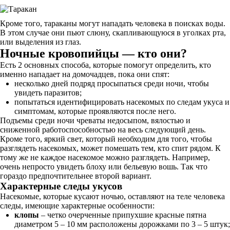
Кроме того, тараканы могут нападать человека в поисках воды.
В этом случае они пьют слюну, скапливающуюся в уголках рта,
или выделения из глаз.
Ночные кровопийцы — кто они?
Есть 2 основных способа, которые помогут определить, кто
именно нападает на домочадцев, пока они спят:
несколько дней подряд просыпаться среди ночи, чтобы
увидеть паразитов;
попытаться идентифицировать насекомых по следам укуса и
симптомам, которые проявляются после него.
Подъемы среди ночи чреваты недосыпом, вялостью и
сниженной работоспособностью на весь следующий день.
Кроме того, яркий свет, который необходим для того, чтобы
разглядеть насекомых, может помешать тем, кто спит рядом. К
тому же не каждое насекомое можно разглядеть. Например,
очень непросто увидеть блоху или бельевую вошь. Так что
гораздо предпочтительнее второй вариант.
Характерные следы укусов
Насекомые, которые кусают ночью, оставляют на теле человека
следы, имеющие характерные особенности:
клопы
– четко очерченные припухшие красные пятна
диаметром 5 – 10 мм расположены дорожками по 3 – 5 штук;