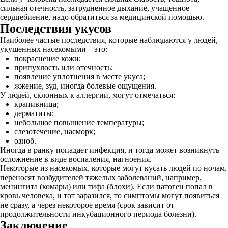
сильная отечность, затрудненное дыхание, учащенное
сердцебиение, надо обратиться за медицинской помощью.
Последствия укусов
Наиболее частые последствия, которые наблюдаются у людей,
укушенных насекомыми – это:
покраснение кожи;
припухлость или отечность;
появление уплотнения в месте укуса;
жжение, зуд, иногда болевые ощущения.
У людей, склонных к аллергии, могут отмечаться:
крапивница;
дерматиты;
небольшое повышение температуры;
слезотечение, насморк;
озноб.
Иногда в ранку попадает инфекция, и тогда может возникнуть
осложнение в виде воспаления, нагноения.
Некоторые из насекомых, которые могут кусать людей по ночам,
переносят возбудителей тяжелых заболеваний, например,
менингита (комары) или тифа (блохи). Если патоген попал в
кровь человека, и тот заразился, то симптомы могут появиться
не сразу, а через некоторое время (срок зависит от
продолжительности инкубационного периода болезни).
Заключение