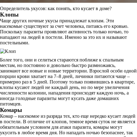
Определитель укусов: как понять, кто кусает в доме?
Клопы
Чаще других ночные укусы принадлежат клопам. Эти
насекомые существуют за счет человека, питаясь его кровью.
Поскольку паразиты проявляют активность только ночью, то
нападают на людей в постели. Именно за это их и называют
постельными.
Более того, они и селиться стараются поближе к спальным
местам, но постоянно и довольно быстро размножаясь,
занимают все новые и новые территории. Взрослой особи одной
порции крови хватает на 7–8 дней, личинки питаются чаще –
примерно раз в 5 дней. Поэтому только появившись в квартире,
клопы кусают людей не каждый день, но по мере увеличения
численности колонии, нападения происходят каждую ночь, а
иногда голодные паразиты могут кусать даже домашних
питомцев.
Комары
Комар – насекомое из разряда тех, кто еще нередко кусает людей
в постели. В отличие от клопов, темное время суток не является
обязательным условием для атаки паразита, комары могут
укусить в любое время дня. Но нападать ночью безопаснее, так