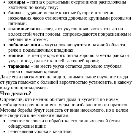
комары
– пятна с размытыми очертаниями расположены
хаотично по всему телу;
блохи
– зудящие мелкие красные бугорки в течение
нескольких часов становятся довольно крупными розовыми
пятнами;
головные вши
– следы от укусов появляются только на
волосистой части головы, сопровождаются покраснением и
небольшим отеком;
лобковые вши
– укусы локализуются в паховой области,
реже в подмышечных впадинах;
мошки
– в центре красного пятна хорошо заметна ранка от
укуса иногда даже с каплей засохшей крови;
тараканы
– на месте укуса остается довольно глубокая
ранка с рваными краями.
Даже если насекомого не видно, внимательное изучение следа
от укуса поможет с большой вероятностью установить, к какому
виду оно принадлежит.
Что делать?
Определив, кто именно обитает дома и кусается по ночам,
необходимо срочно принять меры по избавлению от паразитов.
Методы борьбы будут зависеть от вида насекомого, но в целом
все сводится к нескольким шагам:
лечение человека и обработка его личных вещей (если
обнаружены вши);
генеральная уборка в квартире;