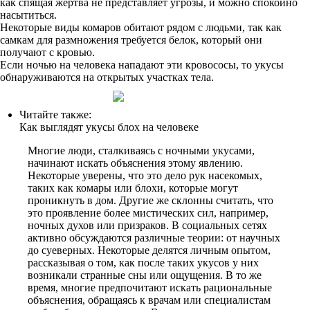
как спящая жертва не представляет угрозы, и можно спокойно
насытиться.
Некоторые виды комаров обитают рядом с людьми, так как
самкам для размножения требуется белок, который они
получают с кровью.
Если ночью на человека нападают эти кровососы, то укусы
обнаруживаются на открытых участках тела.
Читайте также:
Как выглядят укусы блох на человеке
Многие люди, сталкиваясь с ночными укусами,
начинают искать объяснения этому явлению.
Некоторые уверены, что это дело рук насекомых,
таких как комары или блохи, которые могут
проникнуть в дом. Другие же склонны считать, что
это проявление более мистических сил, например,
ночных духов или призраков. В социальных сетях
активно обсуждаются различные теории: от научных
до суеверных. Некоторые делятся личным опытом,
рассказывая о том, как после таких укусов у них
возникали странные сны или ощущения. В то же
время, многие предпочитают искать рациональные
объяснения, обращаясь к врачам или специалистам