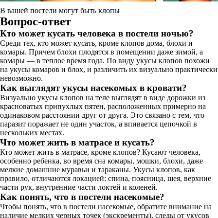
В вашей постели могут быть клопы
Вопрос-ответ
Кто может кусать человека в постели ночью?
Среди тех, кто может кусать, кроме клопов дома, блохи и
комары. Причем блохи плодятся в помещении даже зимой, а
комары — в теплое время года. По виду укусы клопов похожи
на укусы комаров и блох, и различить их визуально практически
невозможно.
Как выглядят укусы насекомых в кровати?
Визуально укусы клопов на теле выглядят в виде дорожки из
красноватых припухлых пятен, расположенных примерно на
одинаковом расстоянии друг от друга. Это связано с тем, что
паразит поражает не один участок, а впивается цепочкой в
нескольких местах.
Что может жить в матрасе и кусать?
Кто может жить в матрасе, кроме клопов? Кусают человека,
особенно ребенка, во время сна комары, мошки, блохи, даже
мелкие домашние муравьи и тараканы. Укусы клопов, как
правило, отличаются локацией: спина, поясница, шея, верхние
части рук, внутренние части локтей и коленей.
Как понять, что в постели насекомые?
Чтобы понять, что в постели насекомые, обратите внимание на
наличие мелких черных точек (экскременты), следы от укусов