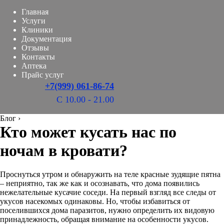
Главная
Услуги
Клиники
Документация
Отзывы
Контакты
Аптека
Прайс услуг
+7(999) 061-86-74
С 10.00 - 21.00
Блог
›
Кто может кусать нас по
ночам в кровати?
Проснуться утром и обнаружить на теле красные зудящие пятна
– неприятно, так же как и осознавать, что дома появились
нежелательные кусачие соседи. На первый взгляд все следы от
укусов насекомых одинаковы. Но, чтобы избавиться от
поселившихся дома паразитов, нужно определить их видовую
принадлежность, обращая внимание на особенности укусов.