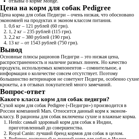
отзывы о корме Monge.
Цена на корм для собак Pedigree
Цена корма для собак Педигри – очень низкая, что обосновано
экономией на продуктах и эконом классом питания.
0,6 кг – 121 рублей (60 грн).
1, 2 кг – 235 рублей (115 грн).
2,2 кг – 380 рублей (190 грн).
13 кг – от 1543 рублей (750 грн).
Вывод
Основные плюсы рационов Педигри – это низкая цена,
распространенность и наличие разных линеек. Но качество
продукта, используемых компонентов – сомнительное, а
информация о количестве совсем отсутствует. Поэтому
большинство ветеринаров не советуют Педигри, особенно сухие
крокеты, а в отзывах покупателей много замечаний.
Вопрос-ответ
Какого класса корм для собак педигри?
Сухой корм для собак Pedigree («Педигри») производится в
России компанией Mars. Относится данный корм к эконом-
классу. В рационы для собак включены сухие и влажные корма.
Henlo: самый здоровый корм для собак в Индии,
приготовленный до совершенства.
Royal Canin: лучший бренд кормов для собак в целом.
Pedigree: доступный и лучший корм для собак в Индии.