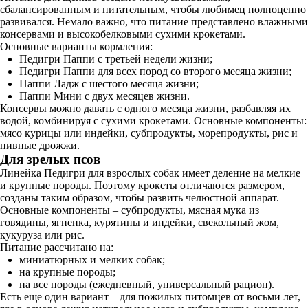
сбалансированным и питательным, чтобы любимец полноценно
развивался. Немало важно, что питание представлено влажными
консервами и высокобелковыми сухими крокетами.
Основные варианты кормления:
Педигри Паппи с третьей недели жизни;
Педигри Паппи для всех пород со второго месяца жизни;
Паппи Ладж с шестого месяца жизни;
Паппи Мини с двух месяцев жизни.
Консервы можно давать с одного месяца жизни, разбавляя их
водой, комбинируя с сухими крокетами. Основные компоненты:
мясо курицы или индейки, субпродукты, морепродукты, рис и
пивные дрожжи.
Для зрелых псов
Линейка Педигри для взрослых собак имеет деление на мелкие
и крупные породы. Поэтому крокеты отличаются размером,
созданы таким образом, чтобы развить челюстной аппарат.
Основные компоненты – субпродукты, мясная мука из
говядины, ягненка, курятины и индейки, свекольный жом,
кукуруза или рис.
Питание рассчитано на:
миниатюрных и мелких собак;
на крупные породы;
на все породы (ежедневный, универсальный рацион).
Есть еще один вариант – для пожилых питомцев от восьми лет,