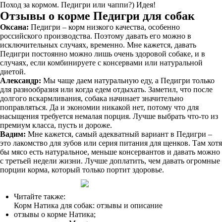
Поход за кормом. Педигри или чаппи?) Идея!
Отзывы о корме Педигри для собак
Оксана:
Педигри – корм низкого качества, особенно
российского производства. Поэтому давать его можно в
исключительных случаях, временно. Мне кажется, давать
Педигри постоянно можно лишь очень здоровой собаке, и в
случаях, если комбинируете с консервами или натуральной
диетой.
Александр:
Мы чаще даем натуральную еду, а Педигри только
для разнообразия или когда едем отдыхать. Заметил, что после
долгого вскармливания, собака начинает значительно
поправляться. Да и экономии никакой нет, потому что для
насыщения требуется немалая порция. Лучше выбрать что-то из
премиум класса, пусть и дороже.
Вадим:
Мне кажется, самый адекватный вариант в Педигри –
это лакомство для зубов или серия питания для щенков. Там хотя
бы мясо есть натуральное, меньше консервантов и давать можно
с третьей недели жизни. Лучше доплатить, чем давать огромные
порции корма, который только портит здоровье.
Читайте также:
Корм Натика для собак: отзывы и описание
отзывы о корме Натика;