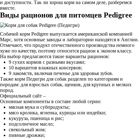
и доступности. Так ли хорош корм на самом деле, разберемся
вместе.
Виды рационов для питомцев Pedigree
Собачий корм Pedigree выпускается американской компанией
Марс, хотя основные заводы и лаборатории находятся в Англии.
Отмечают, что продукт отечественного производства немного
хуже по качеству, поэтому относится рацион к эконом классу.
На выбор предлагаются такие варианты рационов:
9 сухих кормов с разными вкусами;
10 вариантов влажных консервов;
9 лакомств, включая печенье для здоровья зубов.
Также корм Педигри для собак разделен по категориям и
породам: для взрослых собак, щенков, для крупных и мелких
пород.
Официальный сайт –
Основные компоненты в составе любой серии:
мясная мука и субпродукты;
мясо кролика, ягненка, курицы или индейки;
кукуруза, пшеница и рис;
подсолнечное масло;
свекольный жом;
пивные дрожжи;