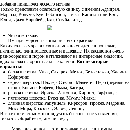
добавив приключенческого мотива.
Только представьте обаятельную свинку с именем Адмирал,
Маршал, Колумб, Кук, Робинзон, Пират, Капитан или Кэп,
Юнга, Джек Воробей, Джо, Симбад и т.д.
Читайте также:
Имя для морской свинки девочки красивое
Каких только морских свинок можно увидеть: плюшевые,
пятнистые, длинношерстные и кудрявые. Их расцветки очень
разнообразны и порой наталкивают на интересные аналогии,
вдохновляя на оригинальные клички.
Вот некоторые
варианты:
белая шерстка: Умка, Сахарок, Мелок, Белоснежка, Жасмин,
Кефирчик;
черная шерстка: Шахтер, Отелло, Малевич, Неро (черный на
итал.), Космос, Кофеек, Имам, Багира;
рыжая шерстка: Ириска, Антошка, Кирпич, Гарфильд;
пятнистая шерстка: Буренка, Му-му, Милка;
длинная шерстка: Рапунцель, Киркоров, Ирокез, Мадонна,
Мисс Мира, Красотка, Элвис, Леший;
И таких кличек можно придумать бесконечное множество,
только выбирайте то, что по вкусу.
Морские свинки — это не только милые питомцы,