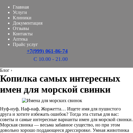
Главная
Услуги
Клиники
Документация
Отзывы
Контакты
Аптека
Прайс услуг
+7(999) 061-86-74
С 10.00 - 21.00
Блог
›
Копилка самых интересных
имен для морской свинки
Нуф-нуф, Наф-наф, Жоржетта… Ищете имя для пушистого
друга и хотите избежать ошибок? Тогда эта статья для вас:
советы и самые интересные варианты имен для морской свинки.
Морская свинка — весьма забавное существо, но при этом
довольно хорошо поддающееся дрессировке. Умная животинка