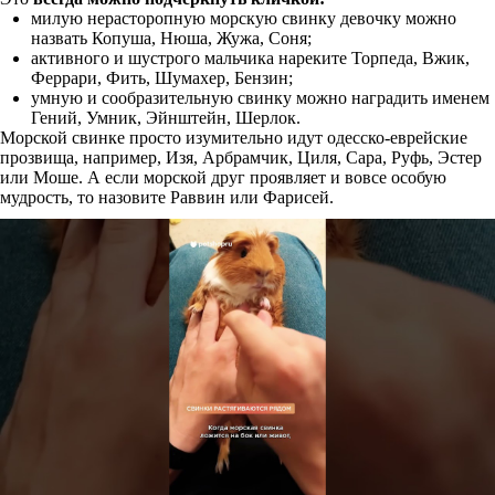
милую нерасторопную морскую свинку девочку можно
назвать Копуша, Нюша, Жужа, Соня;
активного и шустрого мальчика нареките Торпеда, Вжик,
Феррари, Фить, Шумахер, Бензин;
умную и сообразительную свинку можно наградить именем
Гений, Умник, Эйнштейн, Шерлок.
Морской свинке просто изумительно идут одесско-еврейские
прозвища, например, Изя, Арбрамчик, Циля, Сара, Руфь, Эстер
или Моше. А если морской друг проявляет и вовсе особую
мудрость, то назовите Раввин или Фарисей.