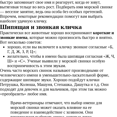
быстро запоминает свое имя и реагирует, когда ее зовут,
вытягивая тельце во весь рост. Подбирать имя морской свинке
— веселое занятие, ведь она особа без особых претензий.
Впрочем, некоторые рекомендации помогут вам выбрать
наиболее удачную кличку.
Шипящая и звонкая кличка
Практически все животные хорошо воспринимают
короткие и
звонкие имена
, которые можно произносить быстро и внятно.
Вот несколько советов:
хорошо, если вы включите в кличку звонкие согласные «Б,
Г, Д, Ж, З, Р, Ц»;
желательно, чтобы в имени была шипящая согласная «Ж, Ч,
Ш» и «С». Ученые выявили у морской свинки особую
восприимчивость к этим звукам.
Очень часто морских свинок называют производными от
человеческого имени в уменьшительно-ласкательной форме,
содержащие шипящие звуки. Хорошо подойдут клички
Петрушка, Колюша, Машуня, Степашка, Дашутка и т.д. Они
подходят для девочек и для мальчиков, при этом так можно
«преобразить» любое имя.
Врачи-ветеринары отмечают, что выбор имени для
морской свинки может оказать влияние на ее
поведение и взаимодействие с хозяином. Они
рекомендуют выбирать имена, которые легко