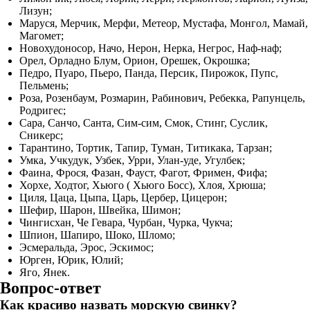
Лизун;
Маруся, Мерчик, Мерфи, Метеор, Мустафа, Монгол, Мамай,
Магомет;
Новохудоносор, Начо, Нерон, Нерка, Негрос, Наф-наф;
Орел, Орладно Блум, Орион, Орешек, Окрошка;
Педро, Пуаро, Пьеро, Панда, Персик, Пирожок, Пупс,
Пельмень;
Роза, Розенбаум, Розмарин, Рабинович, Ребекка, Рапунцель,
Родригес;
Сара, Санчо, Санта, Сим-сим, Смок, Стинг, Суслик,
Сникерс;
Тарантино, Тортик, Тапир, Туман, Титикака, Тарзан;
Умка, Учкудук, Узбек, Урри, Улан-уде, Угулбек;
Фаина, Фрося, Фазан, Фауст, Фагот, Фримен, Фифа;
Хорхе, Ходтог, Хьюго ( Хьюго Босс), Хлоя, Хрюша;
Циля, Цаца, Цыпа, Царь, Цербер, Цицерон;
Шефир, Шарон, Швейка, Шимон;
Чингисхан, Че Гевара, Чурбан, Чурка, Чукча;
Шпион, Шапиро, Шоко, Шломо;
Эсмеральда, Эрос, Эскимос;
Юрген, Юрик, Юлий;
Яго, Янек.
Вопрос-ответ
Как красиво назвать морскую свинку?