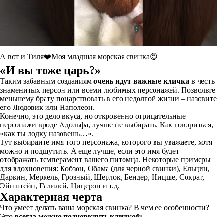
А вот и Тиля❤️Моя младшая морская свинка😍
«И вы тоже царь?»
Таким забавным созданиям
очень идут важные клички
в честь
знаменитых персон или всеми любимых персонажей. Позвольте
меньшему брату поцарствовать в его недолгой жизни – назовите
его Людовик или Наполеон.
Конечно, это дело вкуса, но откровенно отрицательные
персонажи вроде Адольфа, лучше не выбирать. Как говориться,
«как ты лодку назовешь…».
Тут выбирайте имя того персонажа, которого вы уважаете, хотя
можно и подшутить. А еще лучше, если это имя будет
отображать темперамент вашего питомца. Некоторые примеры
для вдохновения: Кобзон, Обама (для черной свинки), Ельцин,
Дарвин, Меркель, Грозный, Шерлок, Бендер, Ницше, Сократ,
Эйнштейн, Галилей, Цицерон и т.д.
Характерная черта
Что умеет делать ваша морская свинка? В чем ее особенности?
Это
всегда можно подчеркнуть кличкой: