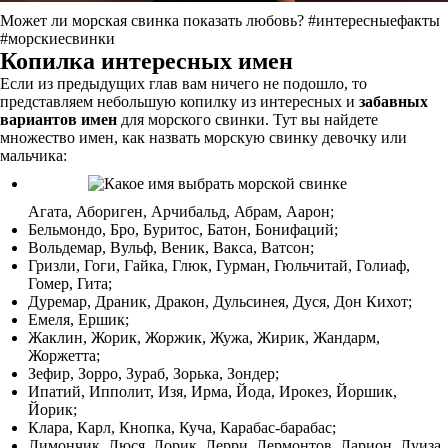
Может ли морская свинка показать любовь? #интересныефакты
#морскиесвинки
Копилка интересных имен
Если из предыдущих глав вам ничего не подошло, то
представляем небольшую копилку из интересных и
забавных
вариантов имен
для морского свинки. Тут вы найдете
множество имен, как назвать морскую свинку девочку или
мальчика:
Агата, Абориген, Арчибальд, Абрам, Аарон;
Бельмондо, Бро, Буритос, Батон, Бонифаций;
Вольдемар, Вульф, Веник, Вакса, Ватсон;
Гризли, Гоги, Гайка, Глюк, Гурман, Гюльчитай, Голиаф,
Гомер, Гита;
Дуремар, Драник, Дракон, Дульсинея, Дуся, Дон Кихот;
Емеля, Ершик;
Жаклин, Жорик, Жоржик, Жужа, Жирик, Жандарм,
Жоржетта;
Зефир, Зорро, Зураб, Зорька, Зондер;
Ипатий, Ипполит, Изя, Ирма, Йода, Ирокез, Йоршик,
Йорик;
Клара, Карл, Кнопка, Куча, Карабас-барабас;
Лимончик, Люся, Лорик, Лерри, Лермонтов, Ларион, Луиза,