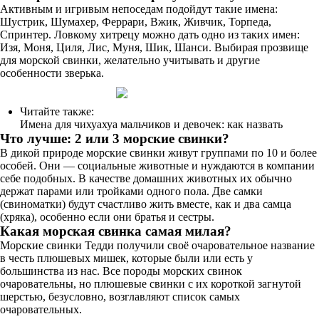
Активным и игривым непоседам подойдут такие имена:
Шустрик, Шумахер, Феррари, Вжик, Живчик, Торпеда,
Спринтер. Ловкому хитрецу можно дать одно из таких имен:
Изя, Моня, Циля, Лис, Муня, Шик, Шанси. Выбирая прозвище
для морской свинки, желательно учитывать и другие
особенности зверька.
Читайте также:
Имена для чихуахуа мальчиков и девочек: как назвать
Что лучше: 2 или 3 морские свинки?
В дикой природе морские свинки живут группами по 10 и более
особей. Они — социальные животные и нуждаются в компании
себе подобных. В качестве домашних животных их обычно
держат парами или тройками одного пола. Две самки
(свиноматки) будут счастливо жить вместе, как и два самца
(хряка), особенно если они братья и сестры.
Какая морская свинка самая милая?
Морские свинки Тедди получили своё очаровательное название
в честь плюшевых мишек, которые были или есть у
большинства из нас. Все породы морских свинок
очаровательны, но плюшевые свинки с их короткой загнутой
шерстью, безусловно, возглавляют список самых
очаровательных.