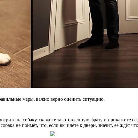
равильные меры, важно верно оценить ситуацию.
отрите на собаку, скажите заготовленную фразу и прикажите сес
бака не поймёт, что, если вы идёте к двери, значит, её ждёт что