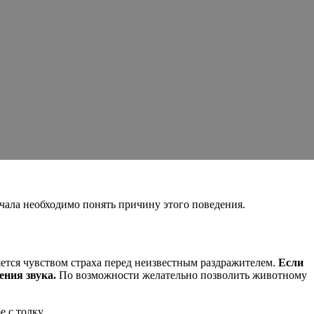
ачала необходимо понять причину этого поведения.
яется чувством страха перед неизвестным раздражителем.
Если
ения звука.
По возможности желательно позволить животному
е с толку.