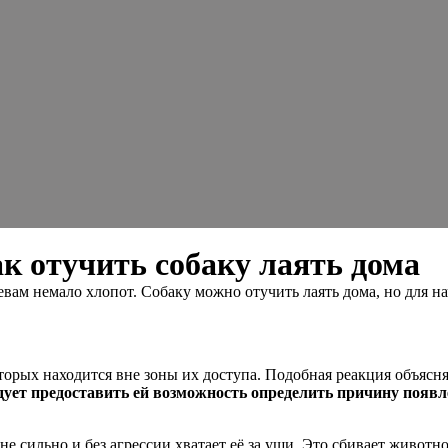
ак отучить собаку лаять дома
вам немало хлопот. Собаку можно отучить лаять дома, но для н
торых находится вне зоны их доступа. Подобная реакция объясн
дует предоставить ей возможность определить причину появл
не сильно и без агрессии хватает её за уши. Это сбивает животно