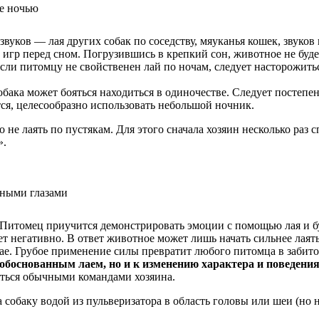
вуков — лая других собак по соседству, мяуканья кошек, звуков
р перед сном. Погрузившись в крепкий сон, животное не будет
 Если питомцу не свойственен лай по ночам, следует насторожи
бака может бояться находиться в одиночестве. Следует постепен
ется, целесообразно использовать небольшой ночник.
не лаять по пустякам. Для этого сначала хозяин несколько раз сп
».
 Питомец приучится демонстрировать эмоции с помощью лая и бу
 негативно. В ответ животное может лишь начать сильнее лаять
чае. Грубое применение силы превратит любого питомца в забито
еобоснованным лаем, но и к изменению характера и поведения
яться обычными командами хозяина.
 собаку водой из пульверизатора в область головы или шеи (но не