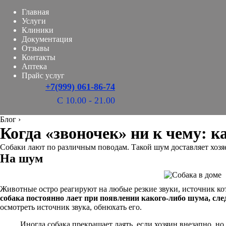
Главная
Услуги
Клиники
Документация
Отзывы
Контакты
Аптека
Прайс услуг
+7(999) 061-86-74
С 10.00 - 21.00
Блог
›
Когда «звоночек» ни к чему: к
Собаки лают по различным поводам. Такой шум доставляет хозяе
На шум
Животные остро реагируют на любые резкие звуки, источник ко
собака постоянно лает при появлении какого-либо шума, сле
осмотреть источник звука, обнюхать его.
Иногда собака прекращает лаять, если хозяин внезапно, но 