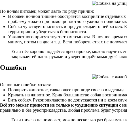
По ночам питомец может лаять по ряду причин:
В общей ночной тишине обостряется восприятие отдельных з
проблему можно при помощи плотного ужина и подвижных иг
Собака чувствует опасность и предупреждает о ней хозяев.
территорию и убедиться в безопасности.
У животного присутствует страх темноты. В ночное время со
минуту, потом на две и т. д. Если побороть страх не получа
Если пёс хорошо поддаётся дрессировке, можно научить его 
закрывает ей пасть руками и уверенно даёт команду «Тихо
Ошибки
Основные ошибки хозяев:
Поощрять животное, гавкающее при виде своего владельца.
Кричать на животное. Крик большинство собак воспринимает
Бить собаку. Рукоприкладство не допускается ни в коем слу
Всё это может привести не только к ухудшению ситуации с н
правильно и без рукоприкладства, любая проблема будет устран
Если ничего не помогает, можно несколько раз брызнуть на