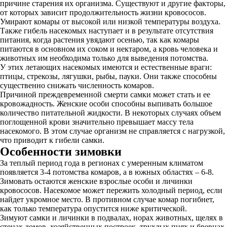
причине старения их организма. Существуют и другие факторы,
от которых зависит продолжительность жизни кровососов.
Умирают комары от высокой или низкой температуры воздуха.
Также гибель насекомых наступает и в результате отсутствия
питания, когда растения увядают осенью, так как комары
питаются в основном их соком и нектаром, а кровь человека и
животных им необходима только для выведения потомства.
У этих летающих насекомых имеются и естественные враги:
птицы, стрекозы, лягушки, рыбы, пауки. Они также способны
существенно снижать численность комаров.
Причиной преждевременной смерти самки может стать и ее
кровожадность. Женские особи способны выпивать большое
количество питательной жидкости. В некоторых случаях объем
поглощенной крови значительно превышает массу тела
насекомого. В этом случае организм не справляется с нагрузкой,
что приводит к гибели самки.
Особенности зимовки
За теплый период года в регионах с умеренным климатом
появляется 3-4 потомства комаров, а в южных областях – 6-8.
Зимовать остаются женские взрослые особи и личинки
кровососов. Насекомое может пережить холодный период, если
найдет укромное место. В противном случае комар погибнет,
как только температура опустится ниже критической.
Зимуют самки и личинки в подвалах, норах животных, щелях в
стенах домов, хозяйственных построек, трухлых пнях и бревнах.