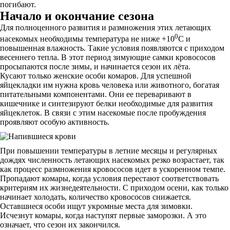
погибают.
Начало и окончание сезона
Для полноценного развития и размножения этих летающих
0
насекомых необходимы температура не ниже +10
С и
повышенная влажность. Такие условия появляются с приходом
весеннего тепла. В этот период зимующие самки кровососов
просыпаются после зимы, и начинается сезон их лёта.
Кусают только женские особи комаров. Для успешной
яйцекладки им нужна кровь человека или животного, богатая
питательными компонентами. Они ее переваривают в
кишечнике и синтезируют белки необходимые для развития
яйцеклеток. В связи с этим насекомые после пробуждения
проявляют особую активность.
При повышении температуры в летние месяцы и регулярных
дождях численность летающих насекомых резко возрастает, так
как процесс размножения кровососов идет в ускоренном темпе.
Пропадают комары, когда условия перестают соответствовать
критериям их жизнедеятельности. С приходом осени, как только
начинает холодать, количество кровососов снижается.
Оставшиеся особи ищут укромные места для зимовки.
Исчезнут комары, когда наступят первые заморозки. А это
означает, что сезон их закончился.