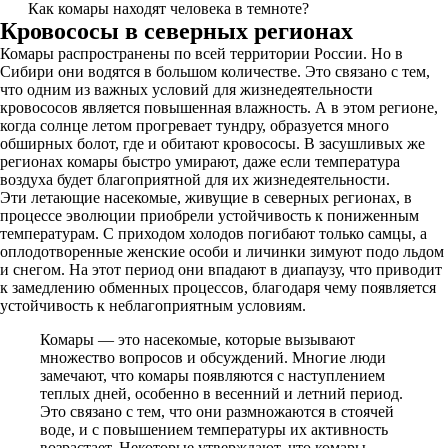
Как комары находят человека в темноте?
Кровососы в северных регионах
Комары распространены по всей территории России. Но в
Сибири они водятся в большом количестве. Это связано с тем,
что одним из важных условий для жизнедеятельности
кровососов является повышенная влажность. А в этом регионе,
когда солнце летом прогревает тундру, образуется много
обширных болот, где и обитают кровососы. В засушливых же
регионах комары быстро умирают, даже если температура
воздуха будет благоприятной для их жизнедеятельности.
Эти летающие насекомые, живущие в северных регионах, в
процессе эволюции приобрели устойчивость к пониженным
температурам. С приходом холодов погибают только самцы, а
оплодотворенные женские особи и личинки зимуют подо льдом
и снегом. На этот период они впадают в диапаузу, что приводит
к замедлению обменных процессов, благодаря чему появляется
устойчивость к неблагоприятным условиям.
Комары — это насекомые, которые вызывают
множество вопросов и обсуждений. Многие люди
замечают, что комары появляются с наступлением
теплых дней, особенно в весенний и летний период.
Это связано с тем, что они размножаются в стоячей
воде, и с повышением температуры их активность
возрастает. Некоторые утверждают, что комары