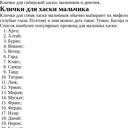
Клички для сибирской хаски, мальчиков и девочек.
Клички для хаски мальчика
Клички для собак хаски мальчиков обычно выбирают их мифолог
голубые глаза. Поэтому и имя можно дать такое: Туман, Багира 
Список наиболее популярных прозвищ для мальчика хаски:
Арго;
Алтай;
Буран;
Викинг;
Ветер;
Гард;
Клаус;
Самур;
Таир;
Тигран;
Люк;
Урман;
Мираж;
Мускат;
Франс;
Ферди;
Нуар;
Данай;
Нерон;