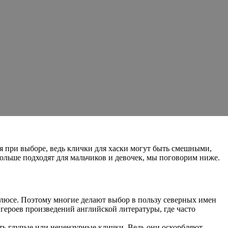
ся при выборе, ведь клички для хаски могут быть смешными,
больше подходят для мальчиков и девочек, мы поговорим ниже.
олюсе. Поэтому многие делают выбор в пользу северных имен
героев произведений английской литературы, где часто
рать глупые или нецензурные клички. Ведь они оскорбляют