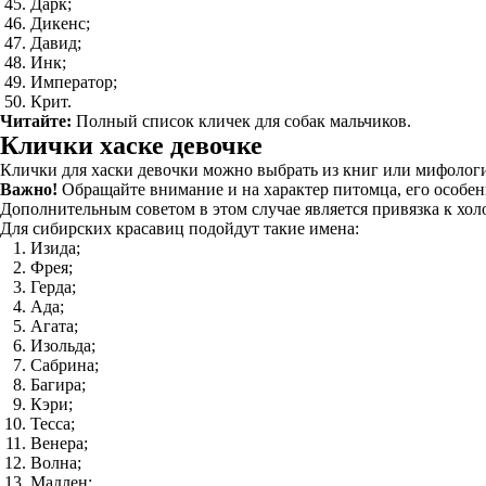
Дарк;
Дикенс;
Давид;
Инк;
Император;
Крит.
Читайте:
Полный список кличек для собак мальчиков.
Клички хаске девочке
Клички для хаски девочки можно выбрать из книг или мифологии
Важно!
Обращайте внимание и на характер питомца, его особен
Дополнительным советом в этом случае является привязка к холо
Для сибирских красавиц подойдут такие имена:
Изида;
Фрея;
Герда;
Ада;
Агата;
Изольда;
Сабрина;
Багира;
Кэри;
Тесса;
Венера;
Волна;
Мадлен;