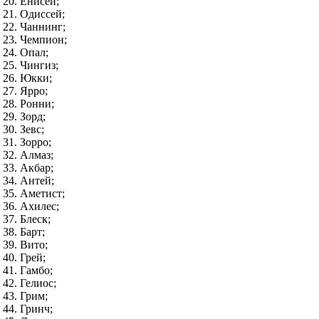
Енисей;
Одиссей;
Чаннинг;
Чемпион;
Опал;
Чингиз;
Юкки;
Ярро;
Ронни;
Зорд;
Зевс;
Зорро;
Алмаз;
Акбар;
Антей;
Аметист;
Ахилес;
Блеск;
Барт;
Вито;
Грей;
Гамбо;
Гелиос;
Грим;
Гринч;