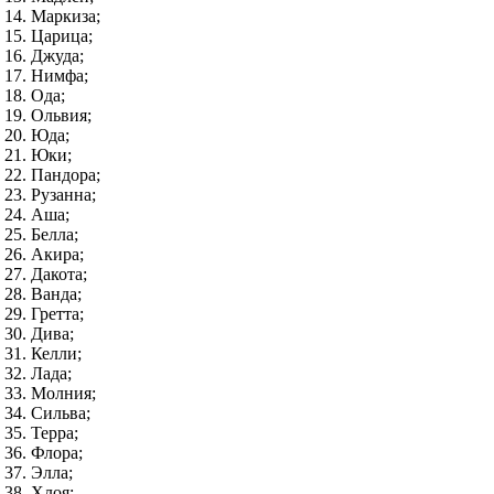
Маркиза;
Царица;
Джуда;
Нимфа;
Ода;
Ольвия;
Юда;
Юки;
Пандора;
Рузанна;
Аша;
Белла;
Акира;
Дакота;
Ванда;
Гретта;
Дива;
Келли;
Лада;
Молния;
Сильва;
Терра;
Флора;
Элла;
Хлоя;