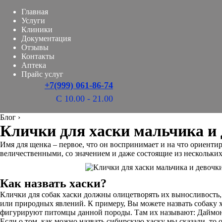
Главная
Услуги
Клиники
Документация
Отзывы
Контакты
Аптека
Прайс услуг
+7(999) 061-86-74
С 10.00 - 21.00
Блог
›
Клички для хаски мальчика и
Имя для щенка – первое, что он воспринимает и на что ориенти
величественными, со значением и даже состоящие из нескольких
Как назвать хаски?
Клички для собак хаски должны олицетворять их выносливость,
или природных явлений. К примеру, Вы можете назвать собаку х
фигурируют питомцы данной породы. Там их называют: Даймо
Если о том, как можно назвать сибирскую хаску мы сказали, то