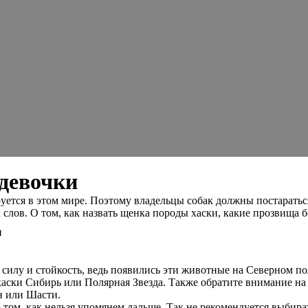
 девочки
руется в этом мире. Поэтому владельцы собак должны постарать
 слов. О том, как назвать щенка породы хаски, какие прозвища 
 силу и стойкость, ведь появились эти животные на Северном п
аски Сибирь или Полярная Звезда. Также обратите внимание на 
н или Шасти.
 о том, как нельзя упомянем дальше. Так не рекомендуется выби