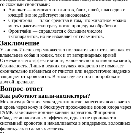
со схожими свойствами:
Адвокат — помогает от глистов, блох, вшей, власоедов и
клещей (но не действует на иксодовых);
Стронгхолд — плюс средства в том, что животное можно
мыть практически сразу после процедуры обработки;
Фронтлайн — справляется с большим числом
эктопаразитов, но не избавляет от гельминтов.
Заключение
У капель Инспектор множество положительных отзывов как от
владельцев собак и кошек, так и от ветеринарных врачей.
Отмечается его эффективность, малое число противопоказаний,
безопасность. Лишь в редких случаях лекарство не помогает
окончательно избавиться от глистов или недостаточно надежно
защищает от кровососов. В этом случае стоит попробовать
другой препарат.
Вопрос-ответ
Как работают капли-инспекторы?
Механизм действия: моксидектин после нанесения всасывается
в кровь через кожу и блокирует прохождение ионов хлора через
ГАМК-зависимые ионные каналы паразитов. Фипронил
обладает аналогичным эффектом, однако не проникает в
системный кровоток и накапливается в эпидермисе, волосяных
фолликулах и сальных железах.