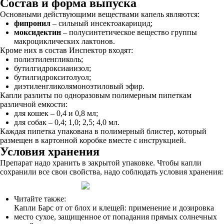
Состав и форма выпуска
Основными действующими веществами капель являются:
фипронил
– сильный инсектоакарицид;
моксидектин
– полусинтетическое вещество группы
макроциклических лактонов.
Кроме них в состав Инспектор входят:
полиэтиленгликоль;
бутилгидроксиаиизол;
бутилгидрокситолуол;
диэтиленгликолямоноэтиловый эфир.
Капли разлиты по одноразовым полимерным пипеткам
различной емкости:
для кошек – 0,4 и 0,8 мл;
для собак – 0,4; 1,0; 2,5; 4,0 мл.
Каждая пипетка упакована в полимерный блистер, который
размещен в картонной коробке вместе с инструкцией.
Условия хранения
Препарат надо хранить в закрытой упаковке. Чтобы капли
сохранили все свои свойства, надо соблюдать условия хранения:
Читайте также:
Капли Барс от от блох и клещей: применение и дозировка
место сухое, защищенное от попадания прямых солнечных