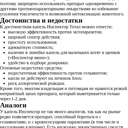
поэтому запрещено использовать препарат одновременно с
другими противопаразитарными лекарствами во избежание
усиления токсичности и возможной интоксикации животного.
Достоинства и недостатки
К достоинствам капель Инспектор Тотал можно отнести:
высокую эффективность против эктопаразитов;
широкий спектр действия;
простоту использования;
адекватную стоимость;
наличие в линейке капель для маленьких котят и щенков
(«Инспектор мини»);
удобство в подборе дозировки.
Основные недостатки средства:
недостаточная эффективность против гельминтов;
капли не действуют на личинок блох;
риск аллергической реакции.
Кроме того, многим владельцам и питомцам не нравится резкий
неприятный запах препарата, который выветривается только
через 1-2 дня.
Аналоги
У капель Инспектор не так много аналогов, так как на рынке
редко появляется препарат, способный бороться и с
гельминтами, и с кровососущими паразитами (в том числе и
иксодовыми клещами). Есть несколько лекарственных средств