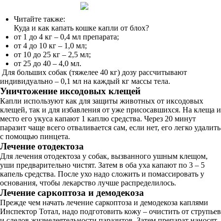
Читайте также:
Куда и как капать кошке капли от блох?
от 1 до 4 кг – 0,4 мл препарата;
от 4 до 10 кг – 1,0 мл;
от 10 до 25 кг – 2,5 мл;
от 25 до 40 – 4,0 мл.
Для больших собак (тяжелее 40 кг) дозу рассчитывают
индивидуально – 0,1 мл на каждый кг массы тела.
Уничтожение иксодовых клещей
Капли используют как для защиты животных от иксодовых
клещей, так и для избавления от уже присосавшихся. На клеща и
место его укуса капают 1 каплю средства. Через 20 минут
паразит чаще всего отваливается сам, если нет, его легко удалить
с помощью пинцета.
Лечение отодектоза
Для лечения отодектоза у собак, вызванного ушным клещом,
уши предварительно чистят. Затем в оба уха капают по 3 – 5
капель средства. После ухо надо сложить и помассировать у
основания, чтобы лекарство лучше распределилось.
Лечение саркоптоза и демодекоза
Прежде чем начать лечение саркоптоза и демодекоза каплями
Инспектор Тотал, надо подготовить кожу – очистить от струпьев
и следов жизнедеятельности паразитов. Затем препарат наносят