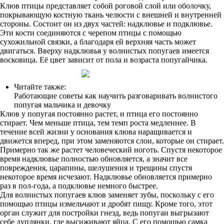
Клюв птицы представляет собой роговой слой или оболочку,
покрывающую костную ткань челюсти с внешней и внутренней
стороны. Состоит он из двух частей: надклювье и подклювье.
Эти кости соединяются с черепом птицы с помощью
сухожильной связки, а благодаря ей верхняя часть может
двигаться. Вверху надклювья у волнистых попугаев имеется
восковица. Её цвет зависит от пола и возраста попугайчика.
Читайте также:
Работающие советы как научить разговаривать волнистого
попугая мальчика и девочку
Клюв у попугая постоянно растет, и птица его постоянно
стирает. Чем меньше птица, тем темп роста медленнее. В
течение всей жизни у основания клюва наращивается и
движется вперед, при этом заменяются слои, которые он стирает.
Примерно так же растет человеческий ноготь. Спустя некоторое
время надклювье полностью обновляется, а значит все
повреждения, царапины, шелушения и трещины спустя
некоторое время исчезают. Надклювье обновляется примерно
раз в пол-года, а подклювье немного быстрее.
Для волнистых попугаев клюв заменяет зубы, поскольку с его
помощью птицы измельчают и дробят пищу. Кроме того, этот
орган служит для постройки гнезд, ведь попугаи выгрызают
себе дуплянки, где высиживают яйца. С его помощью самка