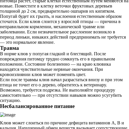
питомца растет, старые клетки естественным путем меняются на
новые. Поместите в клетку веточки фруктовых деревьев
толщиной до 2 см, предварительно ошпарив их кипятком.
Попугай будет их грызть, и наслоения естественным образом
сточатся. Если клюв слоится у взрослой птицы — причина в
неправильном кормлении, механической травме или
заболевании. Если незначительное расслоение возникло в
период линьки, никаких действий предпринимать не требуется
— это нормальное явление.
Травма
В норме клюв у попугая гладкий и блестящий. После
повреждения питомцу трудно сомкнуть его в правильном
положении. Состояние болезненно — на краю клювика
находятся чувствительные нервные окончания. При
кровоизлиянии клюв может поменять цвет.
Если после травмы клюв начал разрастаться внизу и при этом
птица не точит его о дерево, обратитесь к ветеринару.
Возможно, требуется подрезка. Не выполняйте процедуру
самостоятельно — при отсутствии навыков можно усугубить
ситуацию.
Несбалансированное питание
Клюв может слоиться по причине дефицита витаминов А, В и
кальция. Нарушенный обмен веществ вызывает сопутствующие