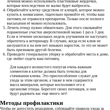
лечения можно использовать пластиковые жердочки,
которые впоследствии не жалко будет выбросить.
Обработайте клетку средством от клещей, которое можно
купить в зоомагазине, тщательно промойте её, чтобы ваш
питомец не отравился препаратом. Только после полного
высыхания её можно использовать.
Лечить птицу нужно обязательно. Для этого смазывайте
пораженные участки аверсектиновой мазью 1 раз в 3 дня.
Если в течение нескольких недель улучшения не наступает,
обратитесь к ветеринару. В случаях, когда если клюв не
шелушится и на нем нет никаких наростов, то это не может
быть признаком другой болезни.
Проведите генеральную уборку и обработайте места в доме,
где любит сидеть ваш питомец.
Для каждого волнистого попугая очень важным
элементом в клетке должна быть точилка для
стачивания клюва. Это приспособление служит для
ухода за этим органом, а также в нем содержится
масса минералов, которые восполняют его в
организме птицы. Берегите своих питомцев, и они
будут радовать вас еще много лет!
Методы профилактики
Чтобы не допустить рецидивов, соблюдайте правила ухода за