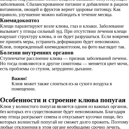
заболевания. Сбалансированное питание и добавление в рацион
витаминов, овощей и фруктов вернет здоровье питомцу. Как
правило, улучшение можно наблюдать в течение месяца.
Кнемидокоптоз
Клещи паразитируют возле клюва, глаз и клоаки. Заболевание
вызывает у птицы сильный зуд. При отсутствии лечения клещи
нарушат структуру клюва, и он будет разрушаться. Если вовремя
не принять меры, устранить деформацию будет невозможно.
Клюв, поврежденный кнемидокоптозом, на фото выглядит так.
Болезни внутренних органов
Ступенчатое расслоение клюва — признак заболеваний печени.
Но тогда появляются и другие симптомы — меняется цвет мочи,
есть проблемы со стулом, затруднено дыхание.
Важно!
Клюв может также слоиться из-за сухого воздуха в
помещении.
Особенности и строение клюва попугая
Клюв у волнистого попугая является одним из важных органов,
без которых его существование будет невозможным. Благодаря
ему птица разгрызает семена и откусывает кусочки пищи, без
которых волнистый попугай не сможет долго прожить. Поэтому
любые отклонения в этом органе необходимо срочно лечить.