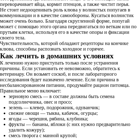
переворачивает яйца, кормит птенцов, а также чистит перья.
Не стоит недооценивать роль клюва у волнистых попугаев в
коммуникации и в качестве самообороны. Кусаться волнистик
может очень больно. Благодаря скругленной форме, попугай
может с помощью этого органа передвигаться по веткам или по
прутьям клетки, используя его в качестве опоры и фиксации
своего тела.
Чувствительность, которой обладают рецепторы на кончике
клюва, способны распознать холодное и горячее.
Как лечить в домашних условиях
К лечению нужно приступать только после устранения
причины. Если установить ее невозможно, обратитесь к
ветеринару. Он возьмет соскоб, и после лабораторного
исследования будет назначено лечение. Если причина в
несбалансированном питании, продумайте рацион питомца.
Правильное меню включает:
зерновую смесь — в составе должны быть семена
подсолнечника, овес и просо;
зелень — клевер, подорожник, одуванчик;
свежие овощи — тыква, кабачок, огурцы;
ягоды — черешня, рябина, клубника;
фрукты — бананы, яблоки (с них нужно предварительно
удалить кожуру);
смесь творога с манной крупой;