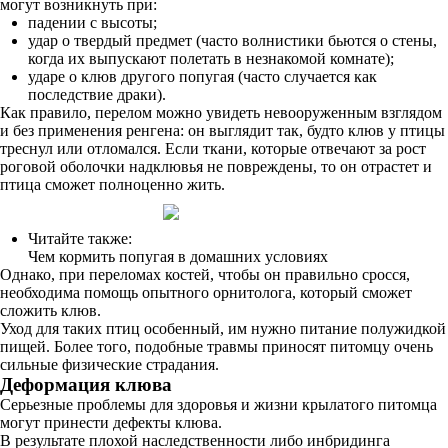
могут возникнуть при:
падении с высоты;
удар о твердый предмет (часто волнистики бьются о стены,
когда их выпускают полетать в незнакомой комнате);
ударе о клюв другого попугая (часто случается как
последствие драки).
Как правило, перелом можно увидеть невооруженным взглядом
и без применения ренгена: он выглядит так, будто клюв у птицы
треснул или отломался. Если ткани, которые отвечают за рост
роговой оболочки надклювья не повреждены, то он отрастет и
птица сможет полноценно жить.
Читайте также:
Чем кормить попугая в домашних условиях
Однако, при переломах костей, чтобы он правильно сросся,
необходима помощь опытного орнитолога, который сможет
сложить клюв.
Уход для таких птиц особенный, им нужно питание полужидкой
пищей. Более того, подобные травмы приносят питомцу очень
сильные физические страдания.
Деформация клюва
Серьезные проблемы для здоровья и жизни крылатого питомца
могут принести дефекты клюва.
В результате плохой наследственности либо инбридинга