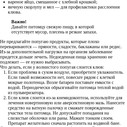
вареное яйцо, смешанное с хлебной крошкой;
яичную скорлупу и мел — для профилактики расслоения
клюва.
Важно!
Давайте питомцу свежую пищу, в которой
отсутствует мусор, плесень и резкие запахи.
Не предлагайте попугаю продукты, которые плохо
перевариваются — пряности, сладости, баклажаны или редис.
Из-за дополнительной нагрузки на организм заболевание
придется дольше лечить. Недоеденная пища хранению не
подлежит — ее нужно выбрасывать.
Что делать, если у волнистого попугая слоится клюв:
Если проблема в сухом воздухе, приобретите увлажнитель.
Если такой возможности нет, повесьте рядом с клеткой
мокрые полотенца. Возле батареи поставьте емкости с
водой. Периодически обрызгивайте питомца теплой водой
из пульверизатора.
Если клюв слоится из-за кнемидокоптоза, используйте для
лечения новертиновую или аверсектиновую мазь. Нанесите
средство на ватную палочку и смажьте поврежденные
участки тела питомца. Не допускайте попадания на
слизистые оболочки или раны. Мажьте тонким слоем.
Препарат желательно сначала растопить на водяной бане.