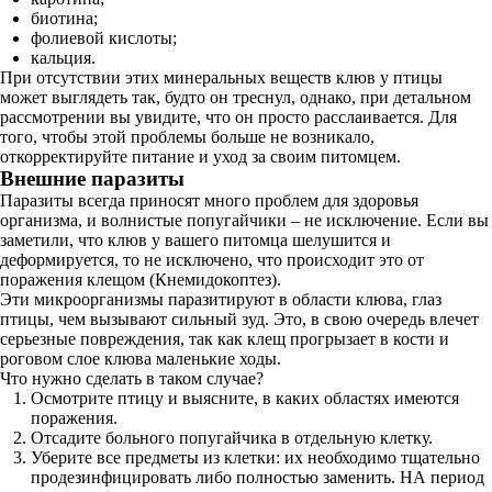
биотина;
фолиевой кислоты;
кальция.
При отсутствии этих минеральных веществ клюв у птицы
может выглядеть так, будто он треснул, однако, при детальном
рассмотрении вы увидите, что он просто расслаивается. Для
того, чтобы этой проблемы больше не возникало,
откорректируйте питание и уход за своим питомцем.
Внешние паразиты
Паразиты всегда приносят много проблем для здоровья
организма, и волнистые попугайчики – не исключение. Если вы
заметили, что клюв у вашего питомца шелушится и
деформируется, то не исключено, что происходит это от
поражения клещом (Кнемидокоптез).
Эти микроорганизмы паразитируют в области клюва, глаз
птицы, чем вызывают сильный зуд. Это, в свою очередь влечет
серьезные повреждения, так как клещ прогрызает в кости и
роговом слое клюва маленькие ходы.
Что нужно сделать в таком случае?
Осмотрите птицу и выясните, в каких областях имеются
поражения.
Отсадите больного попугайчика в отдельную клетку.
Уберите все предметы из клетки: их необходимо тщательно
продезинфицировать либо полностью заменить. НА период