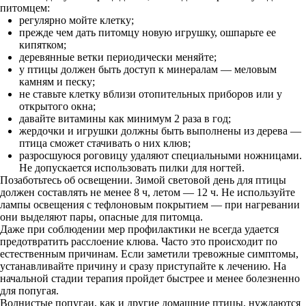
питомцем:
регулярно мойте клетку;
прежде чем дать питомцу новую игрушку, ошпарьте ее
кипятком;
деревянные ветки периодически меняйте;
у птицы должен быть доступ к минералам — меловым
камням и песку;
не ставьте клетку вблизи отопительных приборов или у
открытого окна;
давайте витамины как минимум 2 раза в год;
жердочки и игрушки должны быть выполнены из дерева —
птица сможет стачивать о них клюв;
разросшуюся роговицу удаляют специальными ножницами.
Не допускается использовать пилки для ногтей.
Позаботьтесь об освещении. Зимой световой день для птицы
должен составлять не менее 8 ч, летом — 12 ч. Не используйте
лампы освещения с тефлоновым покрытием — при нагревании
они выделяют пары, опасные для питомца.
Даже при соблюдении мер профилактики не всегда удается
предотвратить расслоение клюва. Часто это происходит по
естественным причинам. Если заметили тревожные симптомы,
устанавливайте причину и сразу приступайте к лечению. На
начальной стадии терапия пройдет быстрее и менее болезненно
для попугая.
Волнистые попугаи, как и другие домашние птицы, нуждаются