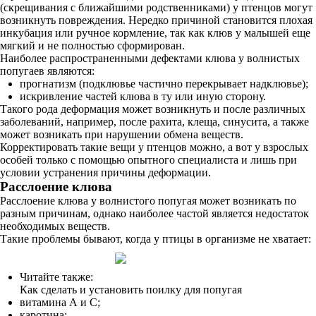
(скрещивания с ближайшими родственниками) у птенцов могут
возникнуть повреждения. Нередко причиной становится плохая
инкубация или ручное кормление, так как клюв у малышей еще
мягкий и не полностью сформирован.
Наиболее распространенными дефектами клюва у волнистых
попугаев являются:
прогнатизм (подклювье частично перекрывает надклювье);
искривление частей клюва в ту или иную сторону.
Такого рода деформация может возникнуть и после различных
заболеваний, например, после рахита, клеща, синусита, а также
может возникать при нарушении обмена веществ.
Корректировать такие вещи у птенцов можно, а вот у взрослых
особей только с помощью опытного специалиста и лишь при
условии устранения причины деформации.
Расслоение клюва
Расслоение клюва у волнистого попугая может возникать по
разным причинам, однако наиболее частой является недостаток
необходимых веществ.
Такие проблемы бывают, когда у птицы в организме не хватает:
Читайте также:
Как сделать и установить поилку для попугая
витамина А и С;
каротина;