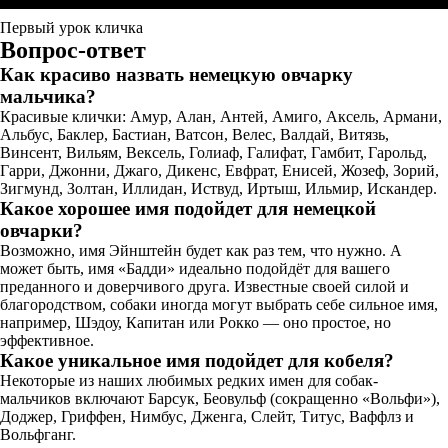
Первый урок кличка
Вопрос-ответ
Как красиво назвать немецкую овчарку
мальчика?
Красивые клички: Амур, Алан, Антей, Амиго, Аксель, Армани,
Альбус, Баклер, Бастиан, Ватсон, Велес, Валдай, Витязь,
Винсент, Вильям, Вексель, Голиаф, Галифат, Гамбит, Гарольд,
Гарри, Джонни, Джаго, Дикенс, Евфрат, Енисей, Жозеф, Зорий,
Зигмунд, Золтан, Иллидан, Иствуд, Иртыш, Ильмир, Искандер.
Какое хорошее имя подойдет для немецкой
овчарки?
Возможно, имя Эйнштейн будет как раз тем, что нужно. А
может быть, имя «Бадди» идеально подойдёт для вашего
преданного и доверчивого друга. Известные своей силой и
благородством, собаки иногда могут выбрать себе сильное имя,
например, Шэдоу, Капитан или Рокко — оно простое, но
эффективное.
Какое уникальное имя подойдет для кобеля?
Некоторые из наших любимых редких имен для собак-
мальчиков включают Барсук, Беовульф (сокращенно «Вольфи»),
Доджер, Гриффен, Нимбус, Дженга, Слейт, Титус, Ваффлз и
Вольфганг.