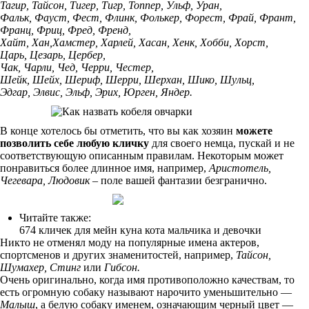
Тагир, Тайсон, Тигер, Тигр, Топпер, Ульф, Уран,
Фальк, Фауст, Фест, Флинк, Фолькер, Форест, Фрай, Франт,
Франц, Фриц, Фред, Френд,
Хайт, Хан,Хамстер, Харлей, Хасан, Хенк, Хобби, Хорст,
Царь, Цезарь, Цербер,
Чак, Чарли, Чед, Черри, Честер,
Шейк, Шейх, Шериф, Шерри, Шерхан, Шико, Шульц,
Эдгар, Элвис, Эльф, Эрих, Юрген, Яндер.
В конце хотелось бы отметить, что вы как хозяин
можете
позволить себе любую кличку
для своего немца, пускай и не
соответствующую описанным правилам. Некоторым может
понравиться более длинное имя, например,
Аристотель,
Чегевара, Людовик
– поле вашей фантазии безгранично.
Читайте также:
674 кличек для мейн куна кота мальчика и девочки
Никто не отменял моду на популярные имена актеров,
спортсменов и других знаменитостей, например,
Тайсон,
Шумахер, Стинг
или
Гибсон.
Очень оригинально, когда имя противоположно качествам, то
есть огромную собаку называют нарочито уменьшительно —
Малыш
, а белую собаку именем, означающим черный цвет —