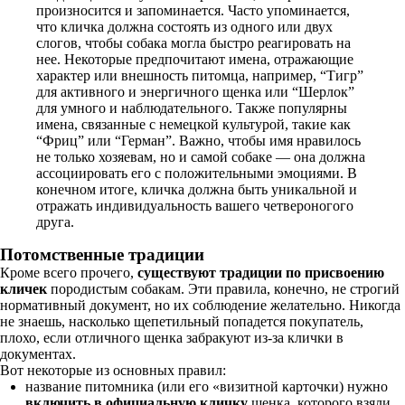
произносится и запоминается. Часто упоминается,
что кличка должна состоять из одного или двух
слогов, чтобы собака могла быстро реагировать на
нее. Некоторые предпочитают имена, отражающие
характер или внешность питомца, например, “Тигр”
для активного и энергичного щенка или “Шерлок”
для умного и наблюдательного. Также популярны
имена, связанные с немецкой культурой, такие как
“Фриц” или “Герман”. Важно, чтобы имя нравилось
не только хозяевам, но и самой собаке — она должна
ассоциировать его с положительными эмоциями. В
конечном итоге, кличка должна быть уникальной и
отражать индивидуальность вашего четвероногого
друга.
Потомственные традиции
Кроме всего прочего,
существуют традиции по присвоению
кличек
породистым собакам. Эти правила, конечно, не строгий
нормативный документ, но их соблюдение желательно. Никогда
не знаешь, насколько щепетильный попадется покупатель,
плохо, если отличного щенка забракуют из-за клички в
документах.
Вот некоторые из основных правил:
название питомника (или его «визитной карточки) нужно
включить в официальную кличку
щенка, которого взяли