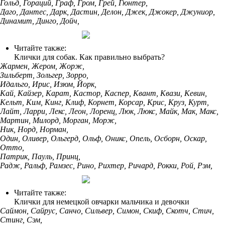
Гольд, Гораций, Граф, Гром, Грей, Гюнтер,
Даго, Дантес, Дарк, Дастин, Делон, Джек, Джокер, Джуниор,
Динамит, Динго, Дойч,
Читайте также:
Клички для собак. Как правильно выбрать?
Жармен, Жером, Жорж,
Зильберт, Зольгер, Зорро,
Идальго, Ирис, Изюм, Йорк,
Кай, Кайзер, Карат, Кастор, Каспер, Квант, Квази, Кевин,
Кельт, Ким, Кинг, Клиф, Корнет, Корсар, Крис, Круз, Курт,
Лайт, Ларри, Лекс, Леон, Лоренц, Люк, Люкс, Майк, Мак, Макс,
Мартин, Милорд, Морган, Морж,
Ник, Норд, Норман,
Один, Оливер, Ольгерд, Ольф, Оникс, Опель, Осборн, Оскар,
Отто,
Патрик, Пауль, Принц,
Радж, Ральф, Рамзес, Рино, Рихтер, Ричард, Рокки, Рой, Рэм,
Читайте также:
Клички для немецкой овчарки мальчика и девочки
Саймон, Сайрус, Санчо, Сильвер, Симон, Скиф, Скотч, Стич,
Стинг, Сэм,