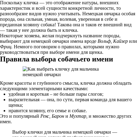
Поскольку кличка — это отображение натуры, внешних
характеристик и всей сущности конкретной личности, то
разнообразие видов нужно учитывать. Немецкая овчарка особая
порода, она сильная, умная, волевая, уверенная в себе и
преданная хозяину собака! Такова она и таков ее внешний вид
— такая у нее должна быть и кличка.
Некоторые хозяева, желая подчеркнуть название породы,
выбирают для немецкой овчарки имена вроде
Вольф, Кайзер
или
Фриц.
Немного поговорим о правилах, которыми нужно
руководствоваться при выборе имени для щенка.
Правила выбора собачьего имени
Кроме красоты и глубинного смысла, кличка должна обладать
следующими элементарными качествами:
удобная и короткая – не больше пары слогов;
выразительная — она, по сути, первая команда для вашего
щенка;
нравится хозяину, его семье и собаке.
Это и популярный
Рекс, Барон
и
Мухтар,
и множество других
имен.
Выбор клички для мальчика немецкой овчарки —