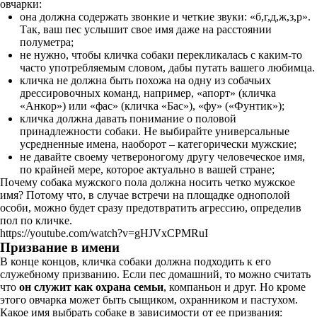
овчарки:
она должна содержать звонкие и четкие звуки: «б,г,д,ж,з,р».
Так, ваш пес услышит свое имя даже на расстоянии
полуметра;
не нужно, чтобы кличка собаки перекликалась с каким-то
часто употребляемым словом, дабы путать вашего любимца.
кличка не должна быть похожа на одну из собачьих
дрессировочных команд, например, «апорт» (кличка
«Анкор») или «фас» (кличка «Бас»), «фу» («Фунтик»);
кличка должна давать понимание о половой
принадлежности собаки. Не выбирайте универсальные
усредненные имена, наоборот – категорически мужские;
не давайте своему четвероногому другу человеческое имя,
по крайней мере, которое актуально в вашей стране;
Почему собака мужского пола должна носить четко мужское
имя? Потому что, в случае встречи на площадке однополой
особи, можно будет сразу предотвратить агрессию, определив
пол по кличке.
https://youtube.com/watch?v=gHJVxCPMRuI
Призвание в имени
В конце концов, кличка собаки должна подходить к его
служебному призванию. Если пес домашний, то можно считать
что
он служит как охрана семьи
, компаньон и друг. Но кроме
этого овчарка может быть сыщиком, охранником и пастухом.
Какое имя выбрать собаке в зависимости от ее призвания: