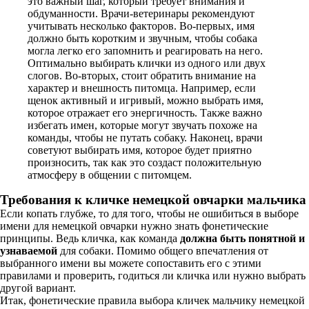
это важный шаг, который требует внимания и
обдуманности. Врачи-ветеринары рекомендуют
учитывать несколько факторов. Во-первых, имя
должно быть коротким и звучным, чтобы собака
могла легко его запомнить и реагировать на него.
Оптимально выбирать клички из одного или двух
слогов. Во-вторых, стоит обратить внимание на
характер и внешность питомца. Например, если
щенок активный и игривый, можно выбрать имя,
которое отражает его энергичность. Также важно
избегать имен, которые могут звучать похоже на
команды, чтобы не путать собаку. Наконец, врачи
советуют выбирать имя, которое будет приятно
произносить, так как это создаст положительную
атмосферу в общении с питомцем.
Требования к кличке немецкой овчарки мальчика
Если копать глубже, то для того, чтобы не ошибиться в выборе
имени для немецкой овчарки нужно знать фонетические
принципы. Ведь кличка, как команда
должна быть понятной и
узнаваемой
для собаки. Помимо общего впечатления от
выбранного имени вы можете сопоставить его с этими
правилами и проверить, годиться ли кличка или нужно выбрать
другой вариант.
Итак, фонетические правила выбора кличек мальчику немецкой