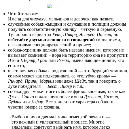
Читайте также:
Имена для чихуахуа мальчиков и девочек: как назвать
служебные собаки-сыщики и служащие в полиции должны
получать соответственную кличку – четкую и серьезную.
Тут хороши варианты
Рекс, Шварц, Ястреб, Палкан
, но
избегайте двусмысленности и совпадений
со званиями,
названиями спецподразделений и прочее;
собака-охранник должна быть названа именем, которое не
вызывает сомнений – вора на территорию она не пропустит.
Это и
Шериф, Гром
или
Рембо
, имена дающие понять, кто
есть кто;
выставочная собака с родословной — это будущий чемпион,
ее имя может как подчеркивать ее «голубую кровь» —
Ричард, Принц, Маркиз
или даже
Шейх,
так и говорить о
духе победителя —
Бест, Лидер
и т.д.;
собака-друг может носить более фривольное имя, такое как
Джаз, Санчо
и даже шуточные имена
Джигит, Инжир,
Бублик
или
Зефир
. Все зависит от характера собаки и
чувства юмора ее хозяина.
Выбор клички для мальчика немецкой овчарки —
это важный и увлекательный процесс. Многие
владельцы советуют выбирать имя, которое легко