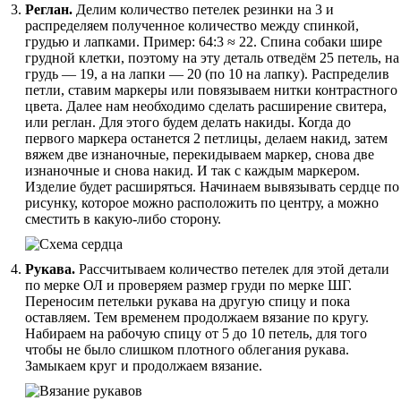
Реглан.
Делим количество петелек резинки на 3 и
распределяем полученное количество между спинкой,
грудью и лапками. Пример: 64:3 ≈ 22. Спина собаки шире
грудной клетки, поэтому на эту деталь отведём 25 петель, на
грудь — 19, а на лапки — 20 (по 10 на лапку). Распределив
петли, ставим маркеры или повязываем нитки контрастного
цвета. Далее нам необходимо сделать расширение свитера,
или реглан. Для этого будем делать накиды. Когда до
первого маркера останется 2 петлицы, делаем накид, затем
вяжем две изнаночные, перекидываем маркер, снова две
изнаночные и снова накид. И так с каждым маркером.
Изделие будет расширяться. Начинаем вывязывать сердце по
рисунку, которое можно расположить по центру, а можно
сместить в какую-либо сторону.
Рукава.
Рассчитываем количество петелек для этой детали
по мерке ОЛ и проверяем размер груди по мерке ШГ.
Переносим петельки рукава на другую спицу и пока
оставляем. Тем временем продолжаем вязание по кругу.
Набираем на рабочую спицу от 5 до 10 петель, для того
чтобы не было слишком плотного облегания рукава.
Замыкаем круг и продолжаем вязание.