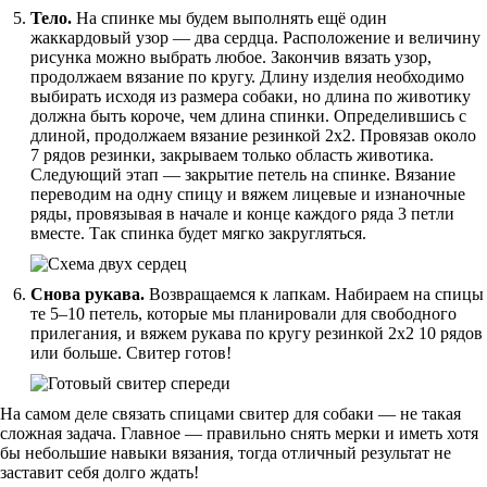
Тело.
На спинке мы будем выполнять ещё один
жаккардовый узор — два сердца. Расположение и величину
рисунка можно выбрать любое. Закончив вязать узор,
продолжаем вязание по кругу. Длину изделия необходимо
выбирать исходя из размера собаки, но длина по животику
должна быть короче, чем длина спинки. Определившись с
длиной, продолжаем вязание резинкой 2х2. Провязав около
7 рядов резинки, закрываем только область животика.
Следующий этап — закрытие петель на спинке. Вязание
переводим на одну спицу и вяжем лицевые и изнаночные
ряды, провязывая в начале и конце каждого ряда 3 петли
вместе. Так спинка будет мягко закругляться.
Снова рукава.
Возвращаемся к лапкам. Набираем на спицы
те 5–10 петель, которые мы планировали для свободного
прилегания, и вяжем рукава по кругу резинкой 2х2 10 рядов
или больше. Свитер готов!
На самом деле связать спицами свитер для собаки — не такая
сложная задача. Главное — правильно снять мерки и иметь хотя
бы небольшие навыки вязания, тогда отличный результат не
заставит себя долго ждать!