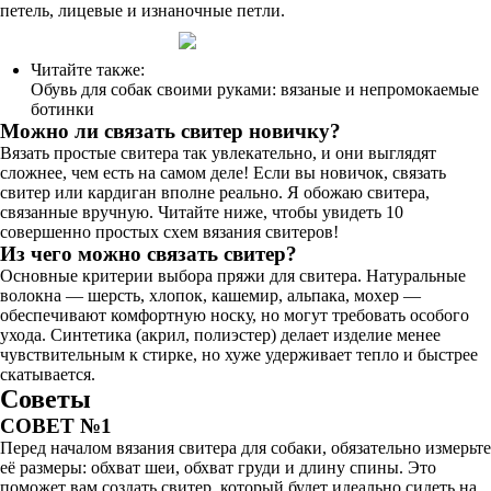
петель, лицевые и изнаночные петли.
Читайте также:
Обувь для собак своими руками: вязаные и непромокаемые
ботинки
Можно ли связать свитер новичку?
Вязать простые свитера так увлекательно, и они выглядят
сложнее, чем есть на самом деле! Если вы новичок, связать
свитер или кардиган вполне реально. Я обожаю свитера,
связанные вручную. Читайте ниже, чтобы увидеть 10
совершенно простых схем вязания свитеров!
Из чего можно связать свитер?
Основные критерии выбора пряжи для свитера. Натуральные
волокна — шерсть, хлопок, кашемир, альпака, мохер —
обеспечивают комфортную носку, но могут требовать особого
ухода. Синтетика (акрил, полиэстер) делает изделие менее
чувствительным к стирке, но хуже удерживает тепло и быстрее
скатывается.
Советы
СОВЕТ №1
Перед началом вязания свитера для собаки, обязательно измерьте
её размеры: обхват шеи, обхват груди и длину спины. Это
поможет вам создать свитер, который будет идеально сидеть на