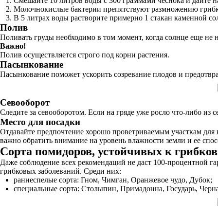
Смешайте 10 литров воды с 300 граммами чеснока и дайте н
Молочнокислые бактерии препятствуют размножению грибков
В 5 литрах воды растворите примерно 1 стакан каменной со
Полив
Поливать груды необходимо в том момент, когда солнце еще не 
Важно!
Полив осуществляется строго под корни растения.
Пасынкование
Пасынкование поможет ускорить созревание плодов и предотврат
Севооборот
Следите за севооборотом. Если на гряде уже росло что-либо из 
Место для посадки
Отдавайте предпочтение хорошо проветриваемым участкам для в
важно обратить внимание на уровень влажности земли и ее спо
Сорта помидоров, устойчивых к грибко
Даже соблюдение всех рекомендаций не даст 100-процентной га
грибковых заболеваний. Среди них:
раннеспелые сорта: Гном, Чимган, Оранжевое чудо, Дубок;
специальные сорта: Столыпин, Примадонна, Государь, Черна