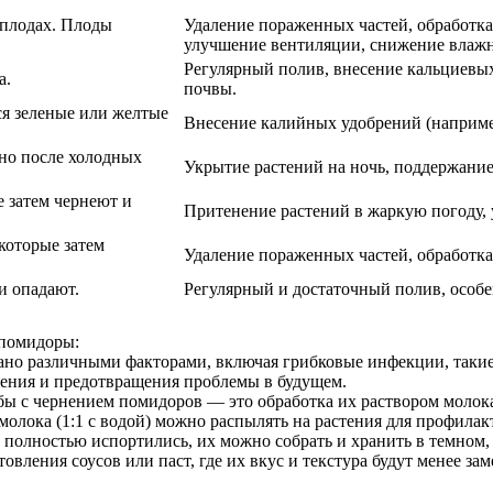
а плодах. Плоды
Удаление пораженных частей, обработка
улучшение вентиляции, снижение влажн
Регулярный полив, внесение кальциевых
а.
почвы.
я зеленые или желтые
Внесение калийных удобрений (например,
нно после холодных
Укрытие растений на ночь, поддержание
е затем чернеют и
Притенение растений в жаркую погоду, 
которые затем
Удаление пораженных частей, обработк
и опадают.
Регулярный и достаточный полив, особ
 помидоры:
ано различными факторами, включая грибковые инфекции, такие
ения и предотвращения проблемы в будущем.
бы с чернением помидоров — это обработка их раствором молок
молока (1:1 с водой) можно распылять на растения для профилак
е полностью испортились, их можно собрать и хранить в темном,
ления соусов или паст, где их вкус и текстура будут менее зам