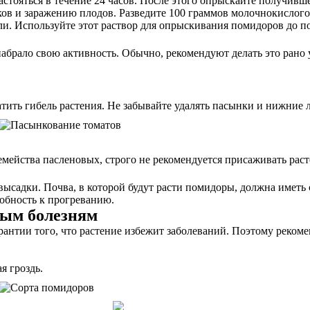
астояться в течение 24 часов. После этого опрыскайте получивш
 и заражению плодов. Разведите 100 граммов молочнокислого пр
ли. Используйте этот раствор для опрыскивания помидоров до п
набрало свою активность. Обычно, рекомендуют делать это рано 
ить гибель растения. Не забывайте удалять пасынки и нижние л
семейства пасленовых, строго не рекомендуется присаживать раст
ысадки. Почва, в которой будут расти помидоры, должна иметь
собность к прогреванию.
вым болезням
рантии того, что растение избежит заболеваний. Поэтому реком
я гроздь.