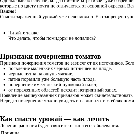
Однако бывают случаи, когда гниение затрагивает уже созревши
которые по цвету почти не отличаются от основной окраски. Вск
Важно!
Спасти зараженный урожай уже невозможно. Его запрещено употр
Читайте также:
Что делать, чтобы помидоры не лопались?
Признаки почернения томатов
Признаки почернения томатов не зависят от их источников. Боле
появление маленьких черных пятнышек на плоде,
черные пятна на ощупь мягкие,
пятна поразили уже большую часть плода,
почернение имеет легкий пушковый налет,
от пораженных областей исходит неприятный запах.
Появление вышеуказанных признаков может свидетельствовать т
Нередко почернение можно увидеть и на листьях и стеблях пом
Как спасти урожай — как лечить
Лечение растения будет зависеть от типа его заболевания.
Причина