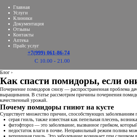
Главная
Услуги
Клиники
Документация
Отзывы
Контакты
Аптека
Прайс услуг
+7(999) 061-86-74
С 10.00 - 21.00
Блог
›
Как спасти помидоры, если он
Почернение помидоров снизу — распространенная проблема дачн
выращивания. В статье рассмотрим причины почернения помидо
качественный урожай.
Почему помидоры гниют на кусте
Существует множество причин, способствующих заболеваниям п
серая гниль, также известная как пепельная плесень, возника
фитофтороз — это заболевание, вызванное грибком, которы
недостаток влаги в почве. Неправильный режим полива мож
вершинная гниль. Это заболевание возникает при слишком вы