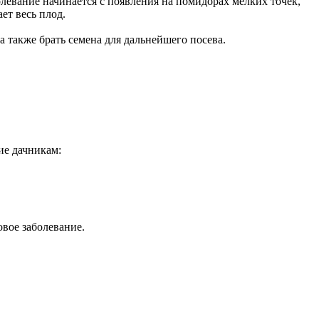
олевание начинается с появления на помидорах мелких точек,
ет весь плод.
 также брать семена для дальнейшего посева.
ие дачникам:
вое заболевание.