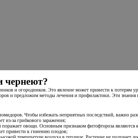
и чернеют?
иков и огородников. Это явление может привести к потерям ур
ров и предложим методы лечения и профилактики. Эти знания п
омидоров. Чтобы избежать неприятных последствий, важно разо
ет из-за грибкового заражения;
й поражает овощи. Основным признаком фитофтороза являются к
ет привести к гниению плодов;
сокой температуре воздуха в теплице. Растение не получает дос