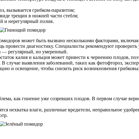
иоз, вызывается грибком-паразитом;
 виде трещин в нижней части стебля;
ий и нерегулярный полив.
 помидоров может быть вызвано несколькими факторами, включая
едь провести диагностику. Специалисты рекомендуют проверить 
а — регулярный, но умеренный.
остаток калия и кальция может привести к чернению плодов, по
В случае выявления заболеваний, таких как фитофтороз, экспе
яцию и освещение, чтобы снизить риск возникновения грибков
лема, как гниение уже созревших плодов. В первом случае верн
тся нехватка влаги, различные вредители, неправильное удобре
отр.