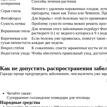
Способы лечения растения
почернения
Начните с удаления пораженных плодов, лучш
Серая гниль
препараты, такие как Топаз или Чемпион. Пр
Фитофтороз
Для борьбы с этой болезнью часто применяю
Сухость почвы
Проблему сухости почвы можно решить прос
Для лечения этого заболевания подойдут Фит
Вершинная гниль
растворите 0,1 кг медного купороса в 9 л вод
Коричневая или
Если болезнь уже проявилась, помогут такие
сухая пятнистость
каждые две недели.
Некроз стебля
К сожалению, спасти зараженные кусты не по
Недостаток ухода
Чтобы обеспечить правильный уход, достаточ
Как не допустить распространения заб
Гораздо проще предупредить заболевание, чем вылечить уже за
Читайте также:
Суперранние голландские помидоры для теплицы
Народные средства