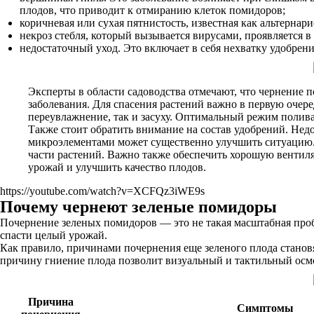
плодов, что приводит к отмиранию клеток помидоров;
коричневая или сухая пятнистость, известная как альтернар
некроз стебля, который вызывается вирусами, проявляется в
недостаточный уход. Это включает в себя нехватку удобрен
Эксперты в области садоводства отмечают, что чернение
заболевания. Для спасения растений важно в первую очер
переувлажнение, так и засуху. Оптимальный режим полив
Также стоит обратить внимание на состав удобрений. Нед
микроэлементами может существенно улучшить ситуацию. 
части растений. Важно также обеспечить хорошую вентил
урожай и улучшить качество плодов.
https://youtube.com/watch?v=XCFQz3iWE9s
Почему чернеют зеленые помидоры
Почернение зеленых помидоров — это не такая масштабная проб
спасти целый урожай.
Как правило, причинами почернения еще зеленого плода становя
причину гниение плода позволит визуальный и тактильный осм
Причина
Симптомы