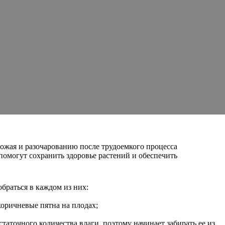
ожая и разочарованию после трудоемкого процесса
омогут сохранить здоровье растений и обеспечить
браться в каждом из них:
оричневые пятна на плодах;
таточного количества влаги, поэтому начинает забирать ее из