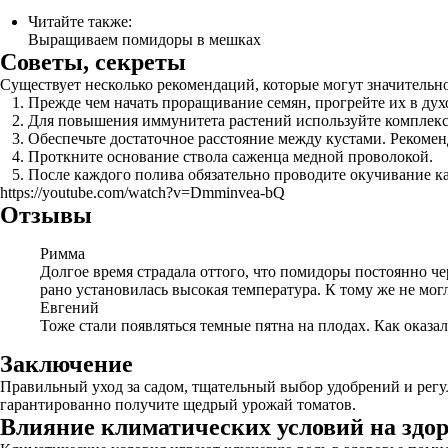
Читайте также:
Выращиваем помидоры в мешках
Советы, секреты
Существует несколько рекомендаций, которые могут значительно
Прежде чем начать проращивание семян, прогрейте их в духо
Для повышения иммунитета растений используйте комплекс
Обеспечьте достаточное расстояние между кустами. Рекомен
Проткните основание ствола саженца медной проволокой.
После каждого полива обязательно проводите окучивание ка
https://youtube.com/watch?v=Dmminvea-bQ
Отзывы
Римма
Долгое время страдала оттого, что помидоры постоянно чер
рано установилась высокая температура. К тому же не мог
Евгений
Тоже стали появляться темные пятна на плодах. Как оказа
Заключение
Правильный уход за садом, тщательный выбор удобрений и регу
гарантированно получите щедрый урожай томатов.
Влияние климатических условий на здо