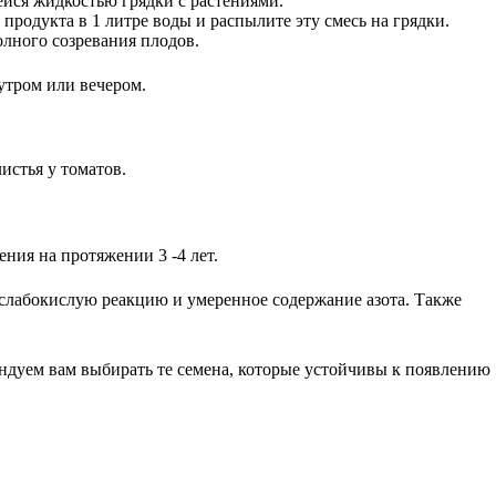
ейся жидкостью грядки с растениями.
одукта в 1 литре воды и распылите эту смесь на грядки.
олного созревания плодов.
утром или вечером.
истья у томатов.
ения на протяжении 3 -4 лет.
 слабокислую реакцию и умеренное содержание азота. Также
ендуем вам выбирать те семена, которые устойчивы к появлению