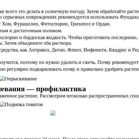
е всего это делать в солнечную погоду. Затем обработайте рас
и серьезных повреждениях рекомендуется использовать Фундазол
т Хом, Фурацилин, Фитоспорин, Трихопол и Ордан.
тым и достаточным поливом.
оспорин и бордоская жидкость. Чтобы приготовить последнюю, см
ы. Затем объедините оба раствора.
 средства, как Антракол, Дитан, Флинт, Инфинити, Квадрис и Ри
лучится, поэтому их нужно удалить и сжечь. Почву рекомендуе
но регулярно подкармливать почву и правильно удобрять растен
олевания — профилактика
раженное растение. Рассмотрим несколько распространенных спо