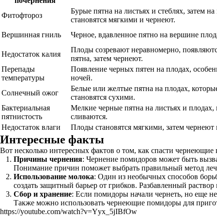
почернения
Бурые пятна на листьях и стеблях, затем н
Фитофтороз
становятся мягкими и чернеют.
Вершинная гниль
Черное, вдавленное пятно на вершине плод
Плоды созревают неравномерно, появляютс
Недостаток калия
пятна, затем чернеют.
Перепады
Появление черных пятен на плодах, особе
температуры
ночей.
Белые или желтые пятна на плодах, которы
Солнечный ожог
становятся сухими.
Бактериальная
Мелкие черные пятна на листьях и плодах, 
пятнистость
сливаются.
Недостаток влаги
Плоды становятся мягкими, затем чернеют 
Интересные факты
Вот несколько интересных фактов о том, как спасти чернеющие
Причины чернения
: Чернение помидоров может быть вызв
Понимание причин поможет выбрать правильный метод леч
Использование молока
: Один из необычных способов борь
создать защитный барьер от грибков. Разбавленный раствор 
Сбор и хранение
: Если помидоры начали чернеть, но еще н
Также можно использовать чернеющие помидоры для приготов
https://youtube.com/watch?v=Yyx_5jIBfOw