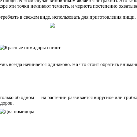
е плоды. В этом случае виновником является антракноз. Это заб
оре эти точки начинают темнеть, и чернота постепенно охватыва
еблять в свежем виде, использовать для приготовления пищи, а
знь всегда начинается одинаково. На что стоит обратить вниман
олько об одном — на растении развивается вирусное или грибко
идоров.