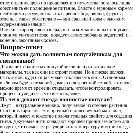
ответственное дело по продолжению потомства, осталось лишь
обеспечить ей полноценное питание. Вместе с зерновым кормом
необходимо регулярно давать вареное яйцо, овощи, фрукты,
зелень, а также обязательно — минеральный корм с высоким
содержанием кальция.
И очень скоро яркая жизнерадостная компания юных попугаев,
покинув уютное гнездо, порадует своих любящих родителей и,
конечно, заботливых хозяев.
Вопрос-ответ
Что можно дать волнистым попугайчикам для
гнездования?
Для ваших волнистых попугайчиков не нужны никакие
материалы, так как они не строят гнезда. Но в гнезде должен
быть лоток, куда птица сможет откладывать яйца. Отличным
выбором будет гнездовой домик со встроенной сеткой, которую
можно время от времени открывать, чтобы контролировать
процесс и убедиться, что всё в порядке.
Из чего делают гнезда волнистые попугаи?
Джут – натуральное волокно, получаемое из стеблей растения
Corchorus capsularis. Это прочный и долговечный материал,
который имеет множество положительных свойств для создания
гнезд. Джутовые нити обладают хорошей проницаемостью для
воздуха, что помогает регулировать температуру внутри гнезда.
Как сделать гнездо для волнистых попугайчиков