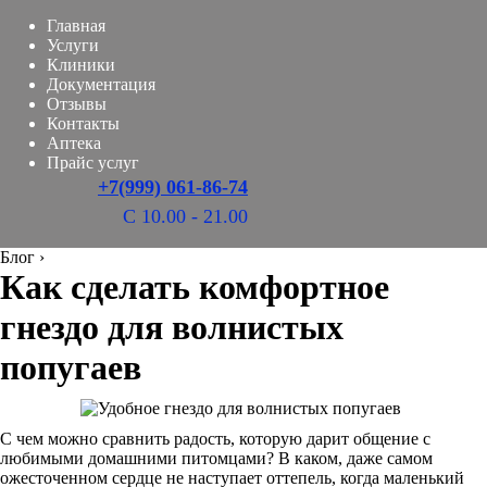
Главная
Услуги
Клиники
Документация
Отзывы
Контакты
Аптека
Прайс услуг
+7(999) 061-86-74
С 10.00 - 21.00
Блог
›
Как сделать комфортное
гнездо для волнистых
попугаев
С чем можно сравнить радость, которую дарит общение с
любимыми домашними питомцами? В каком, даже самом
ожесточенном сердце не наступает оттепель, когда маленький