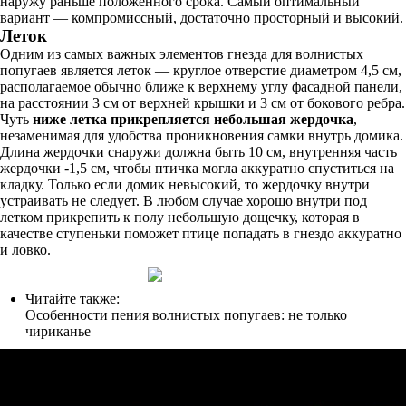
наружу раньше положенного срока. Самый оптимальный
вариант — компромиссный, достаточно просторный и высокий.
Леток
Одним из самых важных элементов гнезда для волнистых
попугаев является леток — круглое отверстие диаметром 4,5 см,
располагаемое обычно ближе к верхнему углу фасадной панели,
на расстоянии 3 см от верхней крышки и 3 см от бокового ребра.
Чуть
ниже летка прикрепляется небольшая жердочка
,
незаменимая для удобства проникновения самки внутрь домика.
Длина жердочки снаружи должна быть 10 см, внутренняя часть
жердочки -1,5 см, чтобы птичка могла аккуратно спуститься на
кладку. Только если домик невысокий, то жердочку внутри
устраивать не следует. В любом случае хорошо внутри под
летком прикрепить к полу небольшую дощечку, которая в
качестве ступеньки поможет птице попадать в гнездо аккуратно
и ловко.
Читайте также:
Особенности пения волнистых попугаев: не только
чириканье