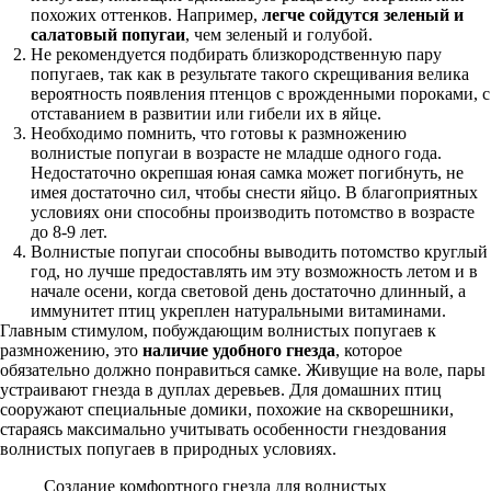
похожих оттенков. Например,
легче сойдутся зеленый и
салатовый попугаи
, чем зеленый и голубой.
Не рекомендуется подбирать близкородственную пару
попугаев, так как в результате такого скрещивания велика
вероятность появления птенцов с врожденными пороками, с
отставанием в развитии или гибели их в яйце.
Необходимо помнить, что готовы к размножению
волнистые попугаи в возрасте не младше одного года.
Недостаточно окрепшая юная самка может погибнуть, не
имея достаточно сил, чтобы снести яйцо. В благоприятных
условиях они способны производить потомство в возрасте
до 8-9 лет.
Волнистые попугаи способны выводить потомство круглый
год, но лучше предоставлять им эту возможность летом и в
начале осени, когда световой день достаточно длинный, а
иммунитет птиц укреплен натуральными витаминами.
Главным стимулом, побуждающим волнистых попугаев к
размножению, это
наличие удобного гнезда
, которое
обязательно должно понравиться самке. Живущие на воле, пары
устраивают гнезда в дуплах деревьев. Для домашних птиц
сооружают специальные домики, похожие на скворешники,
стараясь максимально учитывать особенности гнездования
волнистых попугаев в природных условиях.
Создание комфортного гнезда для волнистых