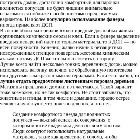
построить домик, достаточно комфортный для парочки
волнистых попугаев, не будет лишним внимательно
ознакомиться поближе с особенностями предлагаемых
вариантов. Наиболее
популярно использование фанеры
,
иногда применяют ДСП.
В состав обоих материалов входят вредные для любых живых
организмов химические смолы и клеи. Если в фанере выделение
вредных испарений идет по торцам материала, то в ДСП — по
всей поверхности. Конечно, жалко нежных беззащитных
новорожденных птенцов подвергать жестоким химическим
атакам, потому ДСП желательно отложить в сторону.
Лучше всего найти несколько тонких деревянных досок, можно
использовать вагонку, конечно, не обработанную пенотексом
или другими лакокрасочными материалами. Если есть выбор, то
лучше отдать предпочтение лиственным породам деревьев
.
Магазины предлагают домики из пластмассы. Такой вариант
тоже возможен, но не так комфортен. Не стоит забывать, что
животные и птицы, в том числе и домашние, гораздо острее
человека чувствуют, что полезно для них, а что нет.
Создание комфортного гнезда для волнистых
попугаев — важный аспект их содержания, о
котором многие владельцы делятся своим опытом.
Люди советуют использовать натуральные
материалы, такие как древесина и солома, чтобы