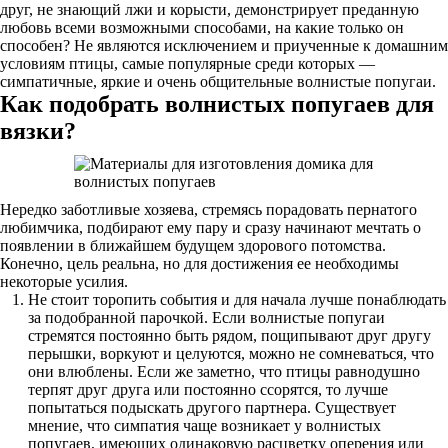
друг, не знающий лжи и корысти, демонстрирует преданную
любовь всеми возможными способами, на какие только он
способен? Не являются исключением и приученные к домашним
условиям птицы, самые популярные среди которых —
симпатичные, яркие и очень общительные волнистые попугаи.
Как подобрать волнистых попугаев для
вязки?
Нередко заботливые хозяева, стремясь порадовать пернатого
любимчика, подбирают ему пару и сразу начинают мечтать о
появлении в ближайшем будущем здорового потомства.
Конечно, цель реальна, но для достижения ее необходимы
некоторые усилия.
Не стоит торопить события и для начала лучше понаблюдать
за подобранной парочкой. Если волнистые попугаи
стремятся постоянно быть рядом, пощипывают друг другу
перышки, воркуют и целуются, можно не сомневаться, что
они влюблены. Если же заметно, что птицы равнодушно
терпят друг друга или постоянно ссорятся, то лучше
попытаться подыскать другого партнера. Существует
мнение, что симпатия чаще возникает у волнистых
попугаев, имеющих одинаковую расцветку оперения или