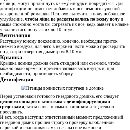
на яйцо, могут прилипнуть к чему-нибудь и повредиться. Для
дезинфекции не помешает добавить в нее немного сушеной
лекарственной ромашки. Неплохо выточить в полу небольшое
углубление,
чтобы яйца не раскатывались по всему полу
и
самка спокойно могла бы согревать их все, ведь бывает в кладке
у волнистого попугая их до 10 штук.
Вентиляция
Растущему юному поколению, конечно, необходим приток
свежего воздуха, для чего в верхней части можно просверлить
по два-три отверстия диаметром 8-10 мм.
Крышка
Крышка домика должна быть откидной или съемной, чтобы
можно было время от времени заглядывать внутрь и, при
необходимости, производить уборку.
Дезинфекция
Перед установкой готового гнездового домика, его следует
целиком ошпарить кипятком с дезинфицирующими
средствами
, затем снова промыть кипятком и тщательно
просушить.
И вот, когда наступил ответственный момент: предложенный
гнездовой домик прошел строгую проверку влюбленной
парочкой и счастливая самка начала свое важное и