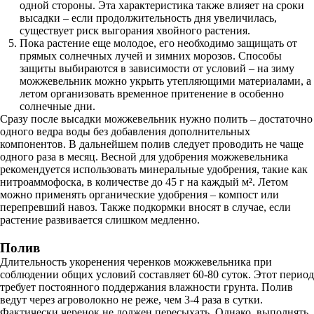
одной стороны. Эта характеристика также влияет на сроки
высадки – если продолжительность дня увеличилась,
существует риск выгорания хвойного растения.
Пока растение еще молодое, его необходимо защищать от
прямых солнечных лучей и зимних морозов. Способы
защиты выбираются в зависимости от условий – на зиму
можжевельник можно укрыть утепляющими материалами, а
летом организовать временное притенение в особенно
солнечные дни.
Сразу после высадки можжевельник нужно полить – достаточно
одного ведра воды без добавления дополнительных
компонентов. В дальнейшем полив следует проводить не чаще
одного раза в месяц. Весной для удобрения можжевельника
рекомендуется использовать минеральные удобрения, такие как
нитроаммофоска, в количестве до 45 г на каждый м². Летом
можно применять органические удобрения – компост или
перепревший навоз. Также подкормки вносят в случае, если
растение развивается слишком медленно.
Полив
Длительность укоренения черенков можжевельника при
соблюдении общих условий составляет 60-80 суток. Этот период
требует постоянного поддержания влажности грунта. Полив
ведут через агроволокно не реже, чем 3-4 раза в сутки.
Фактически черенок не должен пересыхать. Однако, выполнять