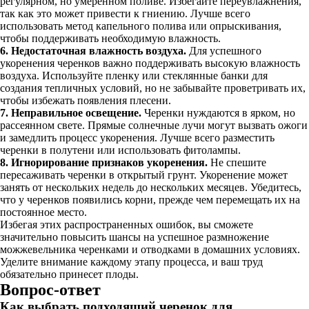
регулярном, но умеренном поливе. Избегайте переувлажнения,
так как это может привести к гниению. Лучше всего
использовать метод капельного полива или опрыскивания,
чтобы поддерживать необходимую влажность.
6. Недостаточная влажность воздуха.
Для успешного
укоренения черенков важно поддерживать высокую влажность
воздуха. Используйте пленку или стеклянные банки для
создания тепличных условий, но не забывайте проветривать их,
чтобы избежать появления плесени.
7. Неправильное освещение.
Черенки нуждаются в ярком, но
рассеянном свете. Прямые солнечные лучи могут вызвать ожоги
и замедлить процесс укоренения. Лучше всего разместить
черенки в полутени или использовать фитолампы.
8. Игнорирование признаков укоренения.
Не спешите
пересаживать черенки в открытый грунт. Укоренение может
занять от нескольких недель до нескольких месяцев. Убедитесь,
что у черенков появились корни, прежде чем перемещать их на
постоянное место.
Избегая этих распространенных ошибок, вы сможете
значительно повысить шансы на успешное размножение
можжевельника черенками и отводками в домашних условиях.
Уделите внимание каждому этапу процесса, и ваш труд
обязательно принесет плоды.
Вопрос-ответ
Как выбрать подходящий черенок для