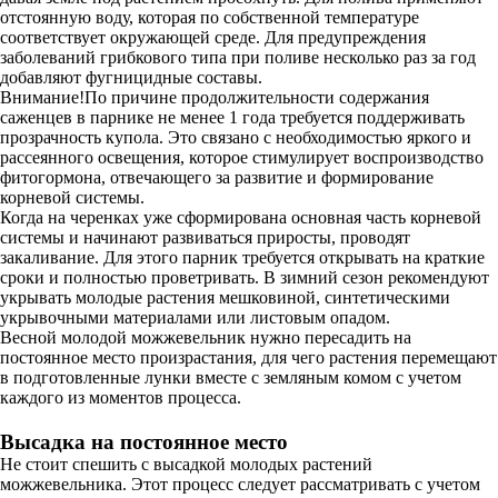
отстоянную воду, которая по собственной температуре
соответствует окружающей среде. Для предупреждения
заболеваний грибкового типа при поливе несколько раз за год
добавляют фугницидные составы.
Внимание!По причине продолжительности содержания
саженцев в парнике не менее 1 года требуется поддерживать
прозрачность купола. Это связано с необходимостью яркого и
рассеянного освещения, которое стимулирует воспроизводство
фитогормона, отвечающего за развитие и формирование
корневой системы.
Когда на черенках уже сформирована основная часть корневой
системы и начинают развиваться приросты, проводят
закаливание. Для этого парник требуется открывать на краткие
сроки и полностью проветривать. В зимний сезон рекомендуют
укрывать молодые растения мешковиной, синтетическими
укрывочными материалами или листовым опадом.
Весной молодой можжевельник нужно пересадить на
постоянное место произрастания, для чего растения перемещают
в подготовленные лунки вместе с земляным комом с учетом
каждого из моментов процесса.
Высадка на постоянное место
Не стоит спешить с высадкой молодых растений
можжевельника. Этот процесс следует рассматривать с учетом