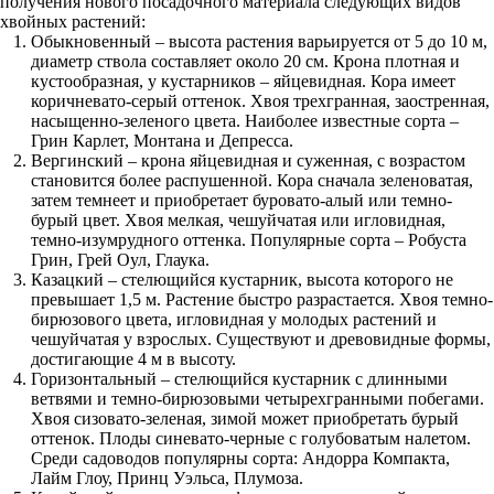
получения нового посадочного материала следующих видов
хвойных растений:
Обыкновенный – высота растения варьируется от 5 до 10 м,
диаметр ствола составляет около 20 см. Крона плотная и
кустообразная, у кустарников – яйцевидная. Кора имеет
коричневато-серый оттенок. Хвоя трехгранная, заостренная,
насыщенно-зеленого цвета. Наиболее известные сорта –
Грин Карлет, Монтана и Депресса.
Вергинский – крона яйцевидная и суженная, с возрастом
становится более распушенной. Кора сначала зеленоватая,
затем темнеет и приобретает буровато-алый или темно-
бурый цвет. Хвоя мелкая, чешуйчатая или игловидная,
темно-изумрудного оттенка. Популярные сорта – Робуста
Грин, Грей Оул, Глаука.
Казацкий – стелющийся кустарник, высота которого не
превышает 1,5 м. Растение быстро разрастается. Хвоя темно-
бирюзового цвета, игловидная у молодых растений и
чешуйчатая у взрослых. Существуют и древовидные формы,
достигающие 4 м в высоту.
Горизонтальный – стелющийся кустарник с длинными
ветвями и темно-бирюзовыми четырехгранными побегами.
Хвоя сизовато-зеленая, зимой может приобретать бурый
оттенок. Плоды синевато-черные с голубоватым налетом.
Среди садоводов популярны сорта: Андорра Компакта,
Лайм Глоу, Принц Уэльса, Плумоза.