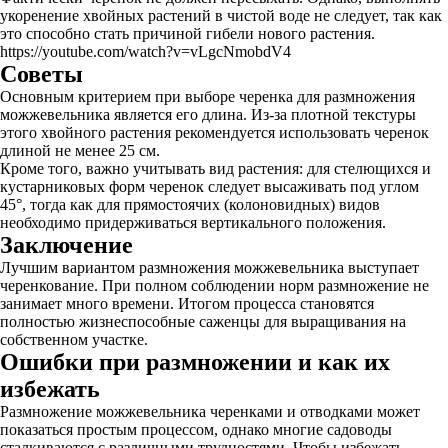
укоренение хвойных растений в чистой воде не следует, так как
это способно стать причиной гибели нового растения.
https://youtube.com/watch?v=vLgcNmobdV4
Советы
Основным критерием при выборе черенка для размножения
можжевельника является его длина. Из-за плотной текстуры
этого хвойного растения рекомендуется использовать черенок
длиной не менее 25 см.
Кроме того, важно учитывать вид растения: для стелющихся и
кустарниковых форм черенок следует высаживать под углом
45°, тогда как для прямостоячих (колоновидных) видов
необходимо придерживаться вертикального положения.
Заключение
Лучшим вариантом размножения можжевельника выступает
черенкование. При полном соблюдении норм размножение не
занимает много времени. Итогом процесса становятся
полностью жизнеспособные саженцы для выращивания на
собственном участке.
Ошибки при размножении и как их
избежать
Размножение можжевельника черенками и отводками может
показаться простым процессом, однако многие садоводы
сталкиваются с различными трудностями. Чтобы избежать