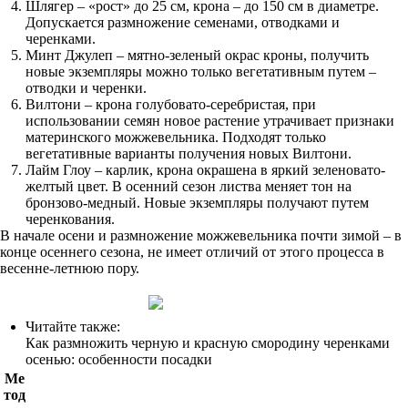
Шлягер – «рост» до 25 см, крона – до 150 см в диаметре.
Допускается размножение семенами, отводками и
черенками.
Минт Джулеп – мятно-зеленый окрас кроны, получить
новые экземпляры можно только вегетативным путем –
отводки и черенки.
Вилтони – крона голубовато-серебристая, при
использовании семян новое растение утрачивает признаки
материнского можжевельника. Подходят только
вегетативные варианты получения новых Вилтони.
Лайм Глоу – карлик, крона окрашена в яркий зеленовато-
желтый цвет. В осенний сезон листва меняет тон на
бронзово-медный. Новые экземпляры получают путем
черенкования.
В начале осени и размножение можжевельника почти зимой – в
конце осеннего сезона, не имеет отличий от этого процесса в
весенне-летнюю пору.
Читайте также:
Как размножить черную и красную смородину черенками
осенью: особенности посадки
Ме
тод