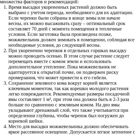
множества факторов и рекомендаций:
Время высадки укорененных растений должно быть
выбрано с учетом периода, необходимого для их адаптации.
Если черенки были собраны в конце зимы или начале
весны, их можно высаживать сразу – оптимальный срок
составляет 70 дней с момента помещения в тепличные
условия. Если заготовка была произведена позже,
можжевельник должен зимовать в помещении, соблюдая все
необходимые условия, до следующей весны.
При укоренении черенков в отдельных горшках высадку
можно проводить осенью. В этом случае растение следует
перемещать вместе с комом земли и использовать
дополнительное утепление. Пока можжевельник не
адаптируется к открытой почве, он подвержен риску
промерзания, что может привести к его гибели.
Сохранение земляного кома вокруг корней является
ключевым моментом, так как корешки молодого растения
легко повреждаются. Рекомендуемые размеры посадочной
ямы составляют 1 м², при этом она должна быть в 2-3 раза
больше по сравнению с земляным комом. На дно ямы
укладывают дренажный слой, что также учитывается при
определении глубины, чтобы черенок был погружен до
корневой шейки.
Место для высадки можжевельника должно обеспечивать
яркое рассеянное освещение. Допускается легкое затенение с