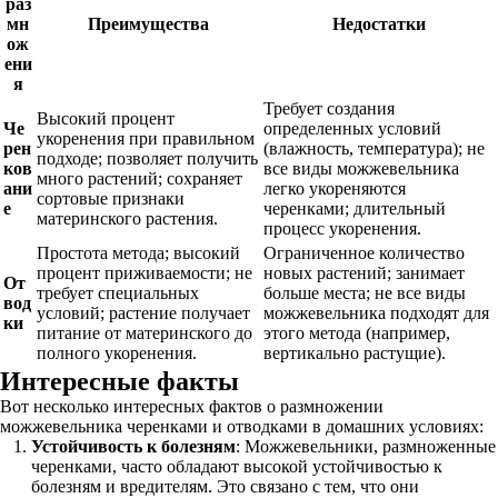
раз
мн
Преимущества
Недостатки
ож
ени
я
Требует создания
Высокий процент
Че
определенных условий
укоренения при правильном
рен
(влажность, температура); не
подходе; позволяет получить
ков
все виды можжевельника
много растений; сохраняет
ани
легко укореняются
сортовые признаки
е
черенками; длительный
материнского растения.
процесс укоренения.
Простота метода; высокий
Ограниченное количество
процент приживаемости; не
новых растений; занимает
От
требует специальных
больше места; не все виды
вод
условий; растение получает
можжевельника подходят для
ки
питание от материнского до
этого метода (например,
полного укоренения.
вертикально растущие).
Интересные факты
Вот несколько интересных фактов о размножении
можжевельника черенками и отводками в домашних условиях:
Устойчивость к болезням
: Можжевельники, размноженные
черенками, часто обладают высокой устойчивостью к
болезням и вредителям. Это связано с тем, что они