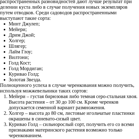
распространенных разновидностей дают лучше результат при
делении куста либо в случае получения новых экземпляров
путем отводков. Среди садоводов распространенными
выступают такие сорта:
Минт Джулеп;
Мейери;
Дрим Джой;
Холгер;
Шлягер;
Лайм Глоу;
Вилтони;
Голд Кост;
Голд Мордиган;
Куривао Голд;
Золотая Звезда.
Полноценного успеха в случае черенкования можно получить,
используя можжевельники таких сортов:
Мейери – густая бирюзовая либо темная серо-стальная хвоя.
Высота растения – от 30 до 100 см. Кроме черенков
допускается семенной вариант размножения.
Холгер – высота до 80 см, листовые игольчатые пластинки
окрашены в синевато-сизый цвет.
Куривао Голд – сильнорослый сорт, получить его со всеми
признаками материнского растения возможно только
черенкованием.