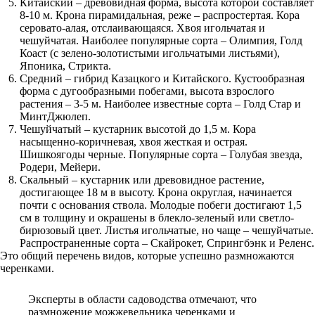
Китайский – древовидная форма, высота которой составляет
8-10 м. Крона пирамидальная, реже – распростертая. Кора
серовато-алая, отслаивающаяся. Хвоя игольчатая и
чешуйчатая. Наиболее популярные сорта – Олимпия, Голд
Коаст (с зелено-золотистыми игольчатыми листьями),
Японика, Стрикта.
Средний – гибрид Казацкого и Китайского. Кустообразная
форма с дугообразными побегами, высота взрослого
растения – 3-5 м. Наиболее известные сорта – Голд Стар и
МинтДжюлеп.
Чешуйчатый – кустарник высотой до 1,5 м. Кора
насыщенно-коричневая, хвоя жесткая и острая.
Шишкоягоды черные. Популярные сорта – Голубая звезда,
Родери, Мейери.
Скальный – кустарник или древовидное растение,
достигающее 18 м в высоту. Крона округлая, начинается
почти с основания ствола. Молодые побеги достигают 1,5
см в толщину и окрашены в блекло-зеленый или светло-
бирюзовый цвет. Листья игольчатые, но чаще – чешуйчатые.
Распространенные сорта – Скайрокет, Спрингбэнк и Реленс.
Это общий перечень видов, которые успешно размножаются
черенками.
Эксперты в области садоводства отмечают, что
размножение можжевельника черенками и