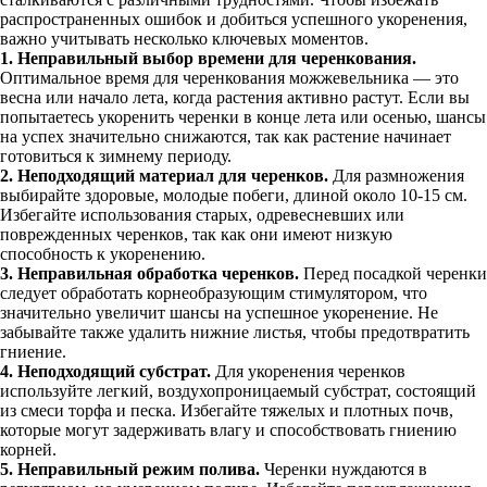
распространенных ошибок и добиться успешного укоренения,
важно учитывать несколько ключевых моментов.
1. Неправильный выбор времени для черенкования.
Оптимальное время для черенкования можжевельника — это
весна или начало лета, когда растения активно растут. Если вы
попытаетесь укоренить черенки в конце лета или осенью, шансы
на успех значительно снижаются, так как растение начинает
готовиться к зимнему периоду.
2. Неподходящий материал для черенков.
Для размножения
выбирайте здоровые, молодые побеги, длиной около 10-15 см.
Избегайте использования старых, одревесневших или
поврежденных черенков, так как они имеют низкую
способность к укоренению.
3. Неправильная обработка черенков.
Перед посадкой черенки
следует обработать корнеобразующим стимулятором, что
значительно увеличит шансы на успешное укоренение. Не
забывайте также удалить нижние листья, чтобы предотвратить
гниение.
4. Неподходящий субстрат.
Для укоренения черенков
используйте легкий, воздухопроницаемый субстрат, состоящий
из смеси торфа и песка. Избегайте тяжелых и плотных почв,
которые могут задерживать влагу и способствовать гниению
корней.
5. Неправильный режим полива.
Черенки нуждаются в