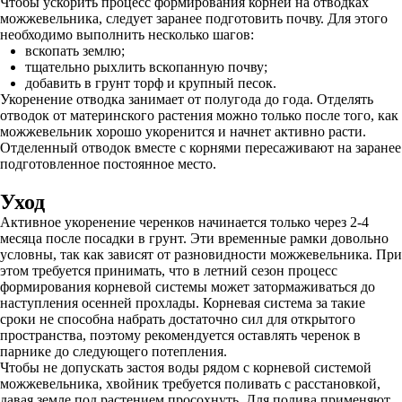
Чтобы ускорить процесс формирования корней на отводках
можжевельника, следует заранее подготовить почву. Для этого
необходимо выполнить несколько шагов:
вскопать землю;
тщательно рыхлить вскопанную почву;
добавить в грунт торф и крупный песок.
Укоренение отводка занимает от полугода до года. Отделять
отводок от материнского растения можно только после того, как
можжевельник хорошо укоренится и начнет активно расти.
Отделенный отводок вместе с корнями пересаживают на заранее
подготовленное постоянное место.
Уход
Активное укоренение черенков начинается только через 2-4
месяца после посадки в грунт. Эти временные рамки довольно
условны, так как зависят от разновидности можжевельника. При
этом требуется принимать, что в летний сезон процесс
формирования корневой системы может затормаживаться до
наступления осенней прохлады. Корневая система за такие
сроки не способна набрать достаточно сил для открытого
пространства, поэтому рекомендуется оставлять черенок в
парнике до следующего потепления.
Чтобы не допускать застоя воды рядом с корневой системой
можжевельника, хвойник требуется поливать с расстановкой,
давая земле под растением просохнуть. Для полива применяют