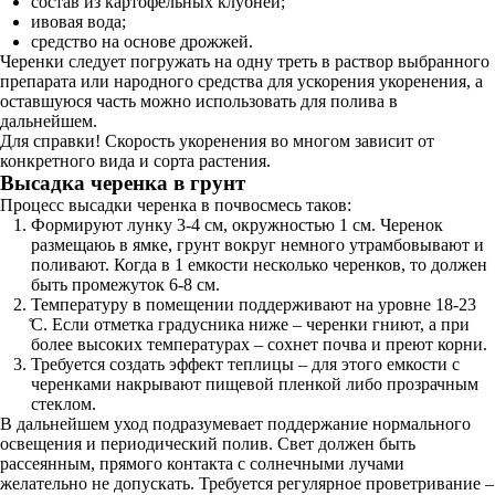
состав из картофельных клубней;
ивовая вода;
средство на основе дрожжей.
Черенки следует погружать на одну треть в раствор выбранного
препарата или народного средства для ускорения укоренения, а
оставшуюся часть можно использовать для полива в
дальнейшем.
Для справки! Скорость укоренения во многом зависит от
конкретного вида и сорта растения.
Высадка черенка в грунт
Процесс высадки черенка в почвосмесь таков:
Формируют лунку 3-4 см, окружностью 1 см. Черенок
размещаюь в ямке, грунт вокруг немного утрамбовывают и
поливают. Когда в 1 емкости несколько черенков, то должен
быть промежуток 6-8 см.
Температуру в помещении поддерживают на уровне 18-23
̊С. Если отметка градусника ниже – черенки гниют, а при
более высоких температурах – сохнет почва и преют корни.
Требуется создать эффект теплицы – для этого емкости с
черенками накрывают пищевой пленкой либо прозрачным
стеклом.
В дальнейшем уход подразумевает поддержание нормального
освещения и периодический полив. Свет должен быть
рассеянным, прямого контакта с солнечными лучами
желательно не допускать. Требуется регулярное проветривание –