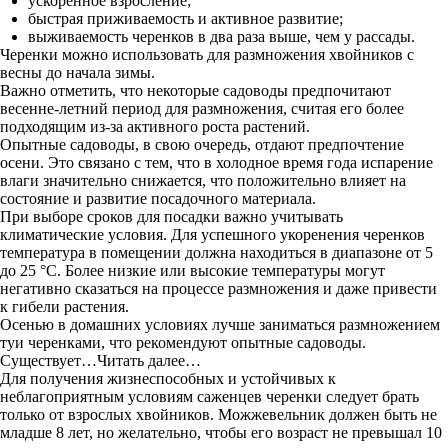
ускоренное взросление;
быстрая приживаемость и активное развитие;
выживаемость черенков в два раза выше, чем у рассады.
Черенки можно использовать для размножения хвойников с
весны до начала зимы.
Важно отметить, что некоторые садоводы предпочитают
весенне-летний период для размножения, считая его более
подходящим из-за активного роста растений.
Опытные садоводы, в свою очередь, отдают предпочтение
осени. Это связано с тем, что в холодное время года испарение
влаги значительно снижается, что положительно влияет на
состояние и развитие посадочного материала.
При выборе сроков для посадки важно учитывать
климатические условия. Для успешного укоренения черенков
температура в помещении должна находиться в диапазоне от 5
до 25 °C. Более низкие или высокие температуры могут
негативно сказаться на процессе размножения и даже привести
к гибели растения.
Осенью в домашних условиях лучше заниматься размножением
туи черенками, что рекомендуют опытные садоводы.
Существует…Читать далее…
Для получения жизнеспособных и устойчивых к
неблагоприятным условиям саженцев черенки следует брать
только от взрослых хвойников. Можжевельник должен быть не
младше 8 лет, но желательно, чтобы его возраст не превышал 10