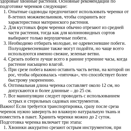
здоровые хвойные растения. Основные рекомендации по
подготовке черенков следующие:
Опытные садоводы предпочитают использовать черенки от
8-летних можжевельников, чтобы сохранить все
характеристики материнского растения.
Для кустовых форм черенки обычно отрезают из средней
части растения, тогда как для колонновидных сортов
выбирают только верхушечные побеги.
Необходимо отбирать молодые, не одревесневшие побеги.
Полуодревесневшие также могут подойти, но чаще всего
используются именно свежие, зеленые ветви.
Срезать побеги лучше всего в ранние утренние часы, когда
растение насыщено влагой.
При срезе побега важно оставить часть ветви, на которой он
рос, чтобы образовалась «пяточка», что способствует более
быстрому укоренению.
Оптимальная длина черенка составляет около 12 см, но
допускаются и более длинные – до 25 см.
Все манипуляции следует проводить с использованием
острых и стерильных садовых инструментов.
Важно! Если требуется транспортировка, сразу после среза
черенок нужно завернуть во влажную натуральную ткань и
поместить в пакет. Хранить черенки можно до 2 суток.
Подготовка черенка включает три этапа:
Хвоинки аккуратно срезают острым инструментом, при