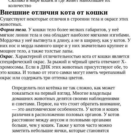
Сколько в мире кошек и где живет наибольшее их
количество
Внешние отличия кота от кошки
Существуют некоторые отличия в строении тела и окрасе этих
животных.
Форма тела
.
У кошки тело более мелких габаритов, у неё
мягкие линии тела и она обладает наиболее мягкими изгибами.
Мордочка у неё вытянута в длину, а не в ширину, как у котов. У
них нос и морда намного шире и у них значительно крупнее и
мощнее тело, а также толстые лапы.
Окрас
.
Характерной отличительностью кота от кошки является
специфический окрас. За рыжий и чёрный цвета отвечают Х-
хромосомы. Если в ДНК этих животных присутствуют обе, то
это кошка. И только от этого самки могут иметь черепаховый
окрас или содержать три оттенка цветов.
Определить пол котёнка не так сложно, как может
показаться на первый взгляд. Многие владельцы
домашних животных делятся своими наблюдениями
и советами. Первое, на что стоит обратить внимание,
— это анатомические особенности. У котов и кошек
различия в расположении половых органов. У котов
расстояние между анусом и половыми органами
больше, чем у кошек. Также у котов часто можно
заметить небольшие яички, которые становятся