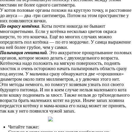
местами не более одного сантиметра.
У котов половые органы похожи на круглую точку, и расстояние
до ануса — два -три сантиметра. Потом на этом пространстве у
них появляются яички.
По окрасу котёнка
.
Коты почти никогда не бывают
многоцветными. Если у котёнка несколько цветов окраса
шерсти, то это кошечка. Ещё во многих случаях можно
определить пол котёнка — по его мордочке. У самца выражение
на ней более грубое, чем у самки.
Пальпация гениталий
.
Это аккуратное прощупывание половых
органов, которое можно делать с двухнедельного возраста.
Котёночка надо положить на мягкую поверхность, поднять
хвостик и очень осторожно начать пальпировать область сразу
под анусом. У мальчика сразу обнаружатся две «горошинки»
диаметром около пяти миллиметров, а у девочки этого нет.
Эти методы немного, но помогут хозяевам узнать пол своего
будущего питомца. И ни в коем случае нельзя маленького кота
или кошку поднимать за хвост. Также нельзя до трёхнедельного
возраста брать маленьких котят на руки. Иначе запах хозяина
передастся котёнку и мама-кошка его назад может не принять,
так как у него появился чужой запах.
Читайте также: