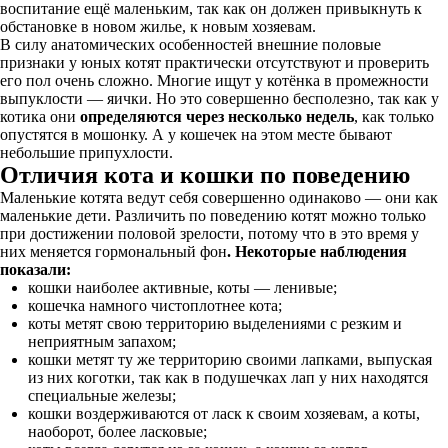
воспитание ещё маленьким, так как он должен привыкнуть к
обстановке в новом жилье, к новым хозяевам.
В силу анатомических особенностей внешние половые
признаки у юных котят практически отсутствуют и проверить
его пол очень сложно. Многие ищут у котёнка в промежности
выпуклости — яички. Но это совершенно бесполезно, так как у
котика они
определяются через несколько недель
, как только
опустятся в мошонку. А у кошечек на этом месте бывают
небольшие припухлости.
Отличия кота и кошки по поведению
Маленькие котята ведут себя совершенно одинаково — они как
маленькие дети. Различить по поведению котят можно только
при достижении половой зрелости, потому что в это время у
них меняется гормональный фон
. Некоторые наблюдения
показали:
кошки наиболее активные, коты — ленивые;
кошечка намного чистоплотнее кота;
коты метят свою территорию выделениями с резким и
неприятным запахом;
кошки метят ту же территорию своими лапками, выпуская
из них коготки, так как в подушечках лап у них находятся
специальные железы;
кошки воздерживаются от ласк к своим хозяевам, а коты,
наоборот, более ласковые;