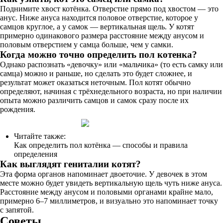
Поднимите хвост котёнка. Отверстие прямо под хвостом — это
анус. Ниже ануса находится половое отверстие, которое у
самцов круглое, а у самок — вертикальная щель. У котят
примерно одинакового размера расстояние между анусом и
половым отверстием у самца больше, чем у самки.
Когда можно точно определить пол котенка?
Однако распознать «девочку» или «мальчика» (то есть самку или
самца) можно и раньше, но сделать это будет сложнее, и
результат может оказаться неточным. Пол котят обычно
определяют, начиная с трёхнедельного возраста, но при наличии
опыта можно различить самцов и самок сразу после их
рождения.
Читайте также:
Как определить пол котёнка — способы и правила
определения
Как выглядят гениталии котят?
Эта форма органов напоминает двоеточие. У девочек в этом
месте можно будет увидеть вертикальную щель чуть ниже ануса.
Расстояние между анусом и половыми органами крайне мало,
примерно 6–7 миллиметров, и визуально это напоминает точку
с запятой.
Советы