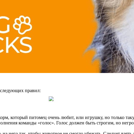
 следующих правил:
корм, который питомец очень любит, или игрушку, но только та
полнения команды «голос». Голос должен быть строгим, но негро
 на него так, чтобы животное не смогло убежать. Следует взять 