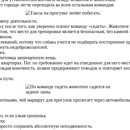
ет гораздо легче переходить ко всем остальным командам.
мену деятельности.
ку после того, как уверенно освоит команду «сидеть». Животно
 том, что место для тренировки является безопасным, без камней 
яином.
леваний, потому что собака учится не подбирать посторонние п
гнуть недоброжелателей.
на.
о питомца запрещенную вещь.
квартирах. Пес по требованию идет на отведенное для него мест
ождая конечность, хозяин придерживает поводок и повторяет нес
а пути.
животными, чей маршрут для прогулок пролегает через автомобиль
о, если узкая тропинка.
ху.
епросто сохранять абсолютную неподвижность.