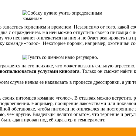
о запастись терпением и временем. Независимо от того, какой с
дка с ограждением. На ней можно отпустить своего питомца с п
 что пес начнет отвлекаться на них и не будет реагировать на п
баку команде «голос». Некоторые породы, например, охотничьи с
отражается на его психике, что может вызвать сильную агрессию,
воспользоваться услугами кинолога
. Только он сможет найти
коем случае нельзя ее наказывать в процессе дрессировки, а уж т
 своих питомцев команде «голос». В отзывах можно встретить 
подкрепления. Например, поощрение лакомствами или похвалой з
йной обстановке, чтобы питомец не отвлекался на посторонние
ю, чем другие. Владельцы делятся опытом, что терпение и регу
 быть адаптирован под её характер и темперамент.