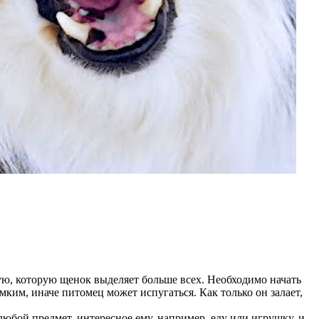
кую, которую щенок выделяет больше всех. Необходимо начать
мким, иначе питомец может испугаться. Как только он залает,
любой предмет, интересное ему, например, еду или игрушку, и