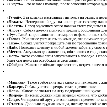
«Сидеть»
. Это базовая команда, после освоения которой буд
«Гуляй»
. Эта команда настраивает питомца на отдых и пере
«Лежать»
. Четвероногий друг начинает учиться этому навы
«Ползти»
. Перед обучением этого навыка стоит убедиться в
«Апорт»
. Собака должна принести предмет, брошенный хоз
«Фу»
. Такой запрет защитит питомца от инфекционных забо
«Голос»
. Животное учат лаять по команде, что поможет спу
«Тихо»
. Собака учится прекращать лай по требованию хозяи
«Дай»
. Позволяет хозяину в любой момент забрать у своег
«Место»
. Актуально для животных, обитающих в городских 
«Ногу»
. Часто собачьи лапы запутываются в поводке. Освоб
будет сам помогать освобождать свои лапы.
«Обойди»
. Животное обходит препятствие, встречающееся н
«Машина»
. Такое требование актуально для тех хозяев с 
«Барьер»
. Собака учится перепрыгивать препятствие.
«Лови»
. Животное хватает на лету подброшенный кусок.
«Вперед»
. Питомец должен идти впереди хозяина, что удобн
«След»
. Четвероногий друг учится находить предмет по запа
«Стоять»
. Довольно трудная команда, потому что собаке н