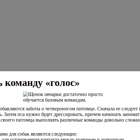
 команду «голос»
обавляются заботы о четвероногом питомце. Сначала ее следует 
. Затем пса нужно будет дрессировать, причем начинать занимат
ь своего питомца выполнять различные команды довольно сложн
дами для собак являются следующие:
м для установления контакта между хозяином и животным.