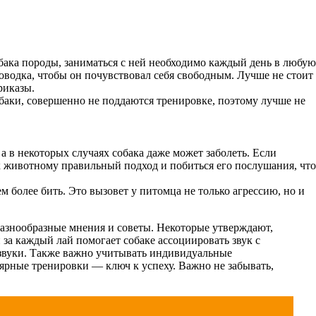
обака породы, заниматься с ней необходимо каждый день в любую
оводка, чтобы он почувствовал себя свободным. Лучше не стоит
риказы.
обаки, совершенно не поддаются тренировке, поэтому лучше не
 а в некоторых случаях собака даже может заболеть. Если
 к животному правильный подход и побиться его послушания, что
ем более бить. Это вызовет у питомца не только агрессию, но и
разнообразные мнения и советы. Некоторые утверждают,
а каждый лай помогает собаке ассоциировать звук с
 звуки. Также важно учитывать индивидуальные
лярные тренировки — ключ к успеху. Важно не забывать,