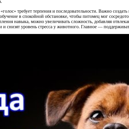
.
 «голос» требует терпения и последовательности. Важно создат
обучение в спокойной обстановке, чтобы питомец мог сосредоточ
репления навыка, можно увеличивать сложность, добавляя отвле
и и снизят уровень стресса у животного. Главное — поддержива