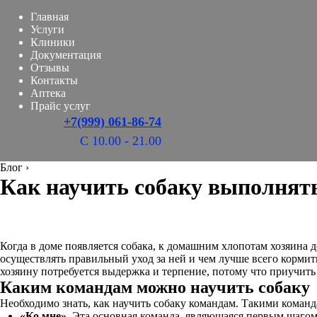
Главная
Услуги
Клиники
Документация
Отзывы
Контакты
Аптека
Прайс услуг
+7(999) 061-86-74
С 10.00 - 21.00
Блог
›
Как научить собаку выполнять
Когда в доме появляется собака, к домашним хлопотам хозяина д
осуществлять правильный уход за ней и чем лучше всего кормить
хозяину потребуется выдержка и терпение, потому что приучит
Каким командам можно научить собаку
Необходимо знать, как научить собаку командам. Такими коман
«Ко мне»
. Эта основная команда, являющаяся первым шаго