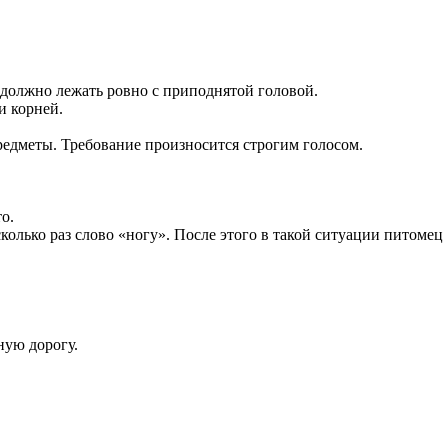
е должно лежать ровно с приподнятой головой.
и корней.
редметы. Требование произносится строгим голосом.
о.
колько раз слово «ногу». После этого в такой ситуации питомец
ную дорогу.