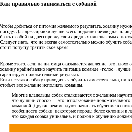
Как правильно заниматься с собакой
Чтобы добиться от питомца желаемого результата, хозяину нужн
погоду. Для дрессировки лучше всего подойдет безлюдная площа
брать с собой на дрессировку своих родных или знакомых, потому
Следует знать, что не всегда самостоятельно можно обучить со
стоит попусту тратить свое время.
Кроме этого, если на питомца оказывается давление, это плохо 
хозяину крайне\важно научить питомца команде «голос», лучше
гарантирует положительный результат.
Если все-таки собаку приходиться обучать самостоятельно, ни в 
отобьет все желание исполнять команды.
Многие владельцы собак сталкиваются с желанием научить
что лучший способ — это использование положительного 
командой. Другие рекомендуют начинать обучение в споко
особенности собаки: некоторые породы более склонны к ла
что каждая собака уникальна, и подход к обучению должен