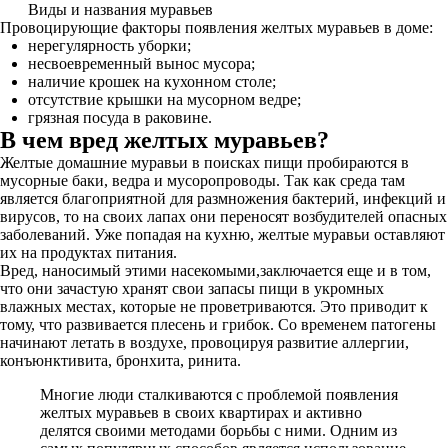
Виды и названия муравьев
Провоцирующие факторы появления желтых муравьев в доме:
нерегулярность уборки;
несвоевременный вынос мусора;
наличие крошек на кухонном столе;
отсутствие крышки на мусорном ведре;
грязная посуда в раковине.
В чем вред желтых муравьев?
Желтые домашние муравьи в поисках пищи пробираются в
мусорные баки, ведра и мусоропроводы. Так как среда там
является благоприятной для размножения бактерий, инфекций и
вирусов, то на своих лапах они переносят возбудителей опасных
заболеваний. Уже попадая на кухню, желтые муравьи оставляют
их на продуктах питания.
Вред, наносимый этими насекомыми,заключается еще и в том,
что они зачастую хранят свои запасы пищи в укромных
влажных местах, которые не проветриваются. Это приводит к
тому, что развивается плесень и грибок. Со временем патогены
начинают летать в воздухе, провоцируя развитие аллергии,
конъюнктивита, бронхита, ринита.
Многие люди сталкиваются с проблемой появления
желтых муравьев в своих квартирах и активно
делятся своими методами борьбы с ними. Одним из