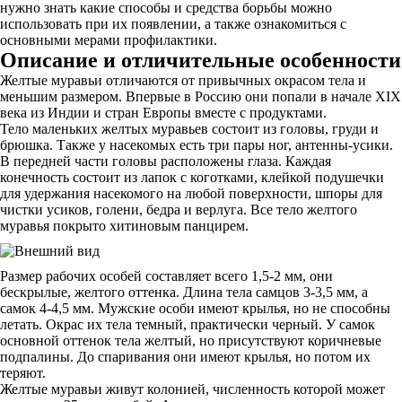
нужно знать какие способы и средства борьбы можно
использовать при их появлении, а также ознакомиться с
основными мерами профилактики.
Описание и отличительные особенности
Желтые муравьи отличаются от привычных окрасом тела и
меньшим размером. Впервые в Россию они попали в начале XIX
века из Индии и стран Европы вместе с продуктами.
Тело маленьких желтых муравьев состоит из головы, груди и
брюшка. Также у насекомых есть три пары ног, антенны-усики.
В передней части головы расположены глаза. Каждая
конечность состоит из лапок с коготками, клейкой подушечки
для удержания насекомого на любой поверхности, шпоры для
чистки усиков, голени, бедра и верлуга. Все тело желтого
муравья покрыто хитиновым панцирем.
Размер рабочих особей составляет всего 1,5-2 мм, они
бескрылые, желтого оттенка. Длина тела самцов 3-3,5 мм, а
самок 4-4,5 мм. Мужские особи имеют крылья, но не способны
летать. Окрас их тела темный, практически черный. У самок
основной оттенок тела желтый, но присутствуют коричневые
подпалины. До спаривания они имеют крылья, но потом их
теряют.
Желтые муравьи живут колонией, численность которой может