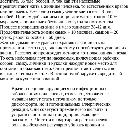
достигать 35 тыс. особей. А так как эти насекомые
предпочитают жить в жилище человека, то естественных врагов
они не имеют. Ежегодно семья увеличивается на 1-3 тыс.
особей. Причем добыванием пищи занимается только 10 %
муравьев, а остальные обеспечивают уход за потомством.
Процесс превращения яйца в имаго занимает 38-42 дня.
Продолжительность жизни самок – 10 месяцев, самцов – 20
суток, рабочих особей – 60 дней.
Желтые домашние муравьи сохраняют активность на
протяжении всего года, так как этому способствуют условия их
жизни. Расселение происходит методом «отпочкования» гнезда.
То есть небольшая группа насекомых, включающая рабочих
особей, самку, личинки и куколки находят новое место для
обитания и обживают его. Они предпочитают селиться во
влажных теплых местах. В основном обнаружить вредителей
можно на кухне или в ванной.
Врачи, специализирующиеся на инфекционных
заболеваниях и аллергиях, отмечают, что желтые
муравьи могут стать источником не только
дискомфорта, но и потенциальных аллергических
реакций. Они советуют прежде всего выявить и
устранить источники пищи, привлекающие
насекомых. Чистота в квартире играет ключевую
роль: необходимо регулярно убирать крошки и