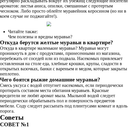
регулярно раскладывать вокруг их убежищ следующие носители
ароматов: листья аниса, опилки, смешанные с протертым
чесноком. Либо просто облейте муравейник керосином (но ни в
коем случае не поджигайте!).
Читайте также:
Чем полезны и вредны муравьи?
Откуда берутся желтые муравьи в квартире?
Откуда в квартире маленькие муравьи? Муравьи могут
проникнуть в дом с продуктами, принесенными из магазина,
перебежать от соседей или из подвала. Насекомых привлекает
оставленная на столе еда, хлебные крошки, крупы, сладости в
открытых вазочках, банки с вареньем и медом, которые закрыты
неплотно.
Чего боятся рыжие домашние муравьи?
Смесь уксуса с водой отпугнет насекомых, если периодически
протирать составом места обитания муравьев. Красные
вредители не любят аромат мыла. Мыльной водой следует
периодически обрабатывать пол и поверхность предметов
мебели. Соду следует рассыпать под плинтусами комнат и вдоль
порога.
Советы
СОВЕТ №1