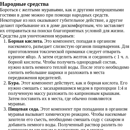
Народные средства
Бороться с желтыми муравьями, как и другими непрошеными
гостями в доме можно при помощи народных средств.
Некоторые из них оказывают губительное действие, а другие
делают пребывание их в доме дискомфортным, что заставляет
их отправиться на поиски благоприятных условий для жизни.
Средства для уничтожения муравьев:
Борная кислота.
Это компонент, попадая в организм
насекомого, разъедает слизистую органов пищеварения. Для
приготовления токсической приманки следует отварить
куриное яйцо. А затем отделить желток и соединить с 1 ч. л.
борной кислоты. Чтобы получить однородный состав,
нужно влить немного теплой воды. После этого необходимо
слепить небольшие шарики и разложить в места
передвижения вредителей.
Бура.
Этот компонент действует, как и борная кислота. Его
нужно смешать с засахарившимся медом в пропорции 1:4 и
полученную массу разложить по капроновым крышкам.
Затем поставить их в места, где обычно появляются
муравьи.
Пищевая сода.
Этот компонент при попадании в организм
муравья вызывает химическую реакцию. Чтобы насекомые
захотели его съесть, необходимо смешать соду с сахаром и
добавить немного воды. Полученный раствор разлить по
капроновым крышкам и разместить их в местах