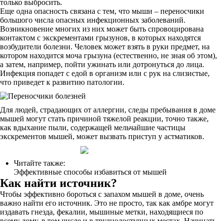
только выбросить.
Еще одна опасность связана с тем, что мыши – переносчики
большого числа опасных инфекционных заболеваний.
Возникновение многих из них может быть спровоцирована
контактом с экскрементами грызунов, в которых находятся
возбудители болезни. Человек может взять в руки предмет, на
котором находится моча грызуна (естественно, не зная об этом),
а затем, например, пойти ужинать или дотронуться до лица.
Инфекция попадет с едой в организм или с рук на слизистые,
что приведет к развитию патологии.
Для людей, страдающих от аллергии, следы пребывания в доме
мышей могут стать причиной тяжелой реакции, точно также,
как вдыхание пыли, содержащей мельчайшие частицы
экскрементов мышей, может вызвать приступ у астматиков.
Читайте также:
Эффективные способы избавиться от мышей
Как найти источник?
Чтобы эффективно бороться с запахом мышей в доме, очень
важно найти его источник. Это не просто, так как амбре могут
издавать гнезда, фекалии, мышиные метки, находящиеся по
всему дому, в том числе и в труднодоступных местах. Начинать