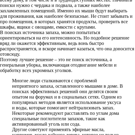
поиски нужно с чердака и подвала, а также наиболее
захламленных помещений. Именно их мыши будут выбирать
для проживания, как наиболее безопасные. Не стоит забывать и
про помещения, в которых хранятся продукты, проверить все
шкафы, ящики с овощами, емкости с крупами.
В поисках источника запаха, можно попытаться
ориентироваться на его интенсивность. Но подобное решение
вряд ли окажется эффективным, ведь вонь быстро
распространяется, и вскоре начинает казаться, что она доносится
отовсюду.
Поэтому лучшее решение – это не поиск источника, а
генеральная уборка, включающая отодвигание мебели и
обработку всех укромных уголков.
Многие люди сталкиваются с проблемой
неприятного запаха, оставленного мышами в доме. В
поисках эффективных решений они делятся своим
опытом на форумах и в социальных сетях. Одним из
популярных методов является использование уксуса
и воды, которые помогают нейтрализовать запах.
Некоторые рекомендуют расставлять по углам дома
специальные поглотители запахов, такие как
активированный уголь или сода.
Другие советуют применять эфирные масла,
например, масло чайного дерева, которое не только