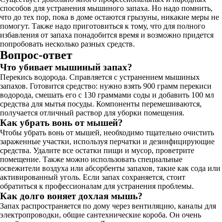
способов для устранения мышиного запаха. Но надо помнить,
что до тех пор, пока в доме остаются грызуны, никакие меры не
помогут. Также надо приготовиться к тому, что для полного
избавления от запаха понадобится время и возможно придется
попробовать несколько разных средств.
Вопрос-ответ
Что убивает мышиный запах?
Перекись водорода. Справляется с устранением мышиных
запахов. Готовится средство: нужно взять 900 грамм перекиси
водорода, смешать его с 130 граммами соды и добавить 100 мл
средства для мытья посуды. Компоненты перемешиваются,
получается отличный раствор для уборки помещения.
Как убрать вонь от мышей?
Чтобы убрать вонь от мышей, необходимо тщательно очистить
зараженные участки, используя перчатки и дезинфицирующие
средства. Удалите все остатки пищи и мусор, проветрите
помещение. Также можно использовать специальные
освежители воздуха или абсорбенты запахов, такие как сода или
активированный уголь. Если запах сохраняется, стоит
обратиться к профессионалам для устранения проблемы.
Как долго воняет дохлая мышь?
Запах распространяется по дому через вентиляцию, каналы для
электропроводки, общие сантехнические короба. Он очень