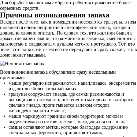
Для борьбы с мышиным амбре потребуется применение более
серьезных средств.
Причины возникновения запаха
Вскоре после того, как в помещении поселяются грызуны, в нем
появляется очень неприятный специфический запах, который
довольно сложно описать. По словам тех, кто жил или бывал в
домах, где живут мыши, это комбинация аммиака, смешанного с
затхлостью и сладковатым душком чего-то протухшего. Тот, кто
знает этот запах, ни с чем его не перепутает и сразу скажет, что в
доме пахнет мышами.
Возникновение запаха обусловлено сразу несколькими
причинами:
мыши регулярно испражняются, накапливаясь, экскременты
издают все более сильный запах;
грызуны сооружают гнезда, где самки размножаются и
выращивают потомство, постепенно материал, из которого
сделано гнездо, пропитывается запахом отходов
жизнедеятельности мышат;
мыши маркируют границы своей территории мочой и
выделениями из потовых желез, находящихся на лапах;
самцы оставляют метки, которые благодаря содержанию
специальных феромонов, привлекают самок;