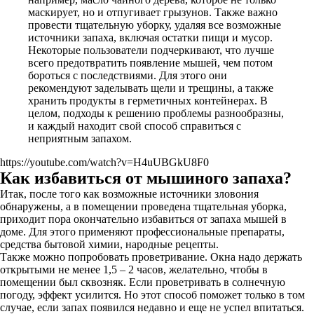
маскирует, но и отпугивает грызунов. Также важно
провести тщательную уборку, удаляя все возможные
источники запаха, включая остатки пищи и мусор.
Некоторые пользователи подчеркивают, что лучше
всего предотвратить появление мышей, чем потом
бороться с последствиями. Для этого они
рекомендуют заделывать щели и трещины, а также
хранить продукты в герметичных контейнерах. В
целом, подходы к решению проблемы разнообразны,
и каждый находит свой способ справиться с
неприятным запахом.
https://youtube.com/watch?v=H4uUBGkU8F0
Как избавиться от мышиного запаха?
Итак, после того как возможные источники зловония
обнаружены, а в помещении проведена тщательная уборка,
приходит пора окончательно избавиться от запаха мышей в
доме. Для этого применяют профессиональные препараты,
средства бытовой химии, народные рецепты.
Также можно попробовать проветривание. Окна надо держать
открытыми не менее 1,5 – 2 часов, желательно, чтобы в
помещении был сквозняк. Если проветривать в солнечную
погоду, эффект усилится. Но этот способ поможет только в том
случае, если запах появился недавно и еще не успел впитаться.