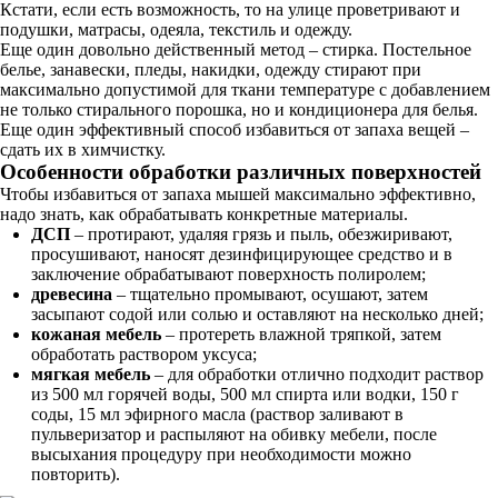
Кстати, если есть возможность, то на улице проветривают и
подушки, матрасы, одеяла, текстиль и одежду.
Еще один довольно действенный метод – стирка. Постельное
белье, занавески, пледы, накидки, одежду стирают при
максимально допустимой для ткани температуре с добавлением
не только стирального порошка, но и кондиционера для белья.
Еще один эффективный способ избавиться от запаха вещей –
сдать их в химчистку.
Особенности обработки различных поверхностей
Чтобы избавиться от запаха мышей максимально эффективно,
надо знать, как обрабатывать конкретные материалы.
ДСП
– протирают, удаляя грязь и пыль, обезжиривают,
просушивают, наносят дезинфицирующее средство и в
заключение обрабатывают поверхность полиролем;
древесина
– тщательно промывают, осушают, затем
засыпают содой или солью и оставляют на несколько дней;
кожаная мебель
– протереть влажной тряпкой, затем
обработать раствором уксуса;
мягкая мебель
– для обработки отлично подходит раствор
из 500 мл горячей воды, 500 мл спирта или водки, 150 г
соды, 15 мл эфирного масла (раствор заливают в
пульверизатор и распыляют на обивку мебели, после
высыхания процедуру при необходимости можно
повторить).