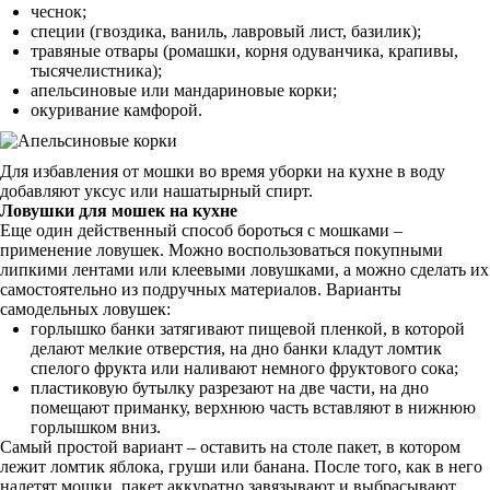
чеснок;
специи (гвоздика, ваниль, лавровый лист, базилик);
травяные отвары (ромашки, корня одуванчика, крапивы,
тысячелистника);
апельсиновые или мандариновые корки;
окуривание камфорой.
Для избавления от мошки во время уборки на кухне в воду
добавляют уксус или нашатырный спирт.
Ловушки для мошек на кухне
Еще один действенный способ бороться с мошками –
применение ловушек. Можно воспользоваться покупными
липкими лентами или клеевыми ловушками, а можно сделать их
самостоятельно из подручных материалов. Варианты
самодельных ловушек:
горлышко банки затягивают пищевой пленкой, в которой
делают мелкие отверстия, на дно банки кладут ломтик
спелого фрукта или наливают немного фруктового сока;
пластиковую бутылку разрезают на две части, на дно
помещают приманку, верхнюю часть вставляют в нижнюю
горлышком вниз.
Самый простой вариант – оставить на столе пакет, в котором
лежит ломтик яблока, груши или банана. После того, как в него
налетят мошки, пакет аккуратно завязывают и выбрасывают.