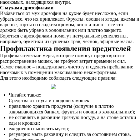
насекомых, находящихся внутри.
С мухами дрозофилами
Избавиться от мух дрозофил на кухне будет несложно, если
убрать все, что их привлекает. Фрукты, овощи и ягоды, джемы и
варенье, торты со сладким кремом, вино и пиво – все это
должно быть убрано в холодильник или плотно закрыто.
Бороться с дрозофилами помогут натуральные репелленты,
например, букетики из сушеных трав, чеснок, эфирные масла.
Профилактика появления вредителей
Профилактические меры, которые помогут предотвратить
распространение мошек, не требуют затрат времени и сил.
Самое главное – поддерживать чистоту и сделать пребывание
насекомых в помещении максимально некомфортным.
Для этого необходимо соблюдать следующие правила:
Читайте также:
Средства от гнуса и плодовых мошек
правильно хранить продукты (сыпучие в плотно
закрывающихся банках, фрукты и овощи в холодильнике);
не оставлять в раковине грязную посуду, а на столе остатки
еды и крошки;
ежедневно выносить мусор;
регулярно мыть раковину и следить за состоянием стока,
избегать засоров;