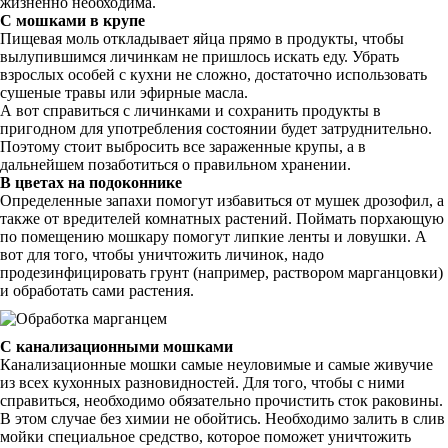
жизненно необходима.
С мошками в крупе
Пищевая моль откладывает яйца прямо в продукты, чтобы
вылупившимся личинкам не пришлось искать еду. Убрать
взрослых особей с кухни не сложно, достаточно использовать
сушеные травы или эфирные масла.
А вот справиться с личинками и сохранить продукты в
пригодном для употребления состоянии будет затруднительно.
Поэтому стоит выбросить все зараженные крупы, а в
дальнейшем позаботиться о правильном хранении.
В цветах на подоконнике
Определенные запахи помогут избавиться от мушек дрозофил, а
также от вредителей комнатных растений. Поймать порхающую
по помещению мошкару помогут липкие ленты и ловушки. А
вот для того, чтобы уничтожить личинок, надо
продезинфицировать грунт (например, раствором марганцовки)
и обработать сами растения.
С канализационными мошками
Канализационные мошки самые неуловимые и самые живучие
из всех кухонных разновидностей. Для того, чтобы с ними
справиться, необходимо обязательно прочистить сток раковины.
В этом случае без химии не обойтись. Необходимо залить в слив
мойки специальное средство, которое поможет уничтожить