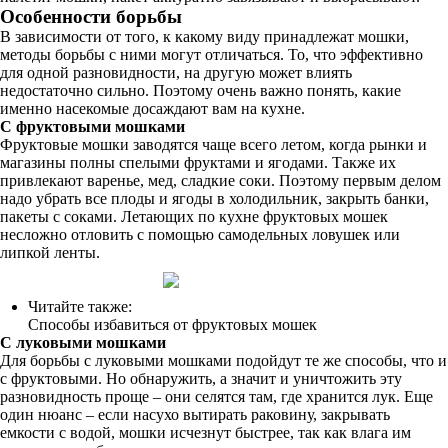
Особенности борьбы
В зависимости от того, к какому виду принадлежат мошки,
методы борьбы с ними могут отличаться. То, что эффективно
для одной разновидности, на другую может влиять
недостаточно сильно. Поэтому очень важно понять, какие
именно насекомые досаждают вам на кухне.
С фруктовыми мошками
Фруктовые мошки заводятся чаще всего летом, когда рынки и
магазины полны спелыми фруктами и ягодами. Также их
привлекают варенье, мед, сладкие соки. Поэтому первым делом
надо убрать все плоды и ягоды в холодильник, закрыть банки,
пакеты с соками. Летающих по кухне фруктовых мошек
несложно отловить с помощью самодельных ловушек или
липкой ленты.
Читайте также:
Способы избавиться от фруктовых мошек
С луковыми мошками
Для борьбы с луковыми мошками подойдут те же способы, что и
с фруктовыми. Но обнаружить, а значит и уничтожить эту
разновидность проще – они селятся там, где хранится лук. Еще
один нюанс – если насухо вытирать раковину, закрывать
емкости с водой, мошки исчезнут быстрее, так как влага им