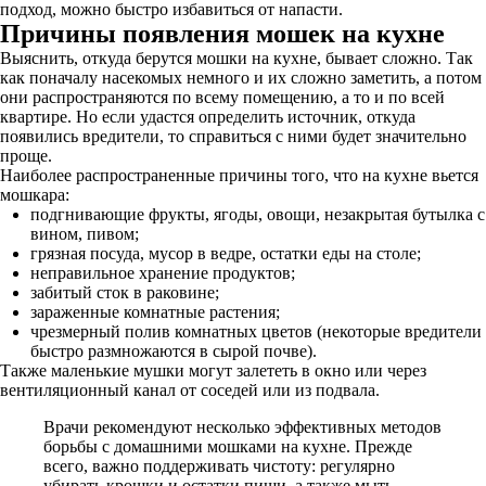
подход, можно быстро избавиться от напасти.
Причины появления мошек на кухне
Выяснить, откуда берутся мошки на кухне, бывает сложно. Так
как поначалу насекомых немного и их сложно заметить, а потом
они распространяются по всему помещению, а то и по всей
квартире. Но если удастся определить источник, откуда
появились вредители, то справиться с ними будет значительно
проще.
Наиболее распространенные причины того, что на кухне вьется
мошкара:
подгнивающие фрукты, ягоды, овощи, незакрытая бутылка с
вином, пивом;
грязная посуда, мусор в ведре, остатки еды на столе;
неправильное хранение продуктов;
забитый сток в раковине;
зараженные комнатные растения;
чрезмерный полив комнатных цветов (некоторые вредители
быстро размножаются в сырой почве).
Также маленькие мушки могут залететь в окно или через
вентиляционный канал от соседей или из подвала.
Врачи рекомендуют несколько эффективных методов
борьбы с домашними мошками на кухне. Прежде
всего, важно поддерживать чистоту: регулярно
убирать крошки и остатки пищи, а также мыть