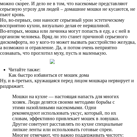
можно скорее. И дело не в том, что насекомые представляют
серьезную угрозу для людей – домашние мошки не кусаются, не
пьют кровь.
Но, во-первых, они наносят серьезный урон эстетическому
восприятию кухни, визуально делая ее неряшливой.
Во-вторых, мошка или личинка могут попасть в еду, а с ней в
организм человека. Вряд ли это станет причиной серьезного
дискомфорта, но у кого-то может вызвать расстройство желудка,
а возможно и отравление. Да, и потом очень неприятно
сознавать, что проглотил муху, пусть и маленькую.
Читайте также:
Как быстро избавиться от мошек дома
Ну, и в-третьих, кружащаяся перед лицом мошкара нервирует и
раздражает.
Мошки на кухне — настоящая напасть для многих
хозяек. Люди делятся своими методами борьбы с
этими назойливыми насекомыми. Одни
рекомендуют использовать уксус, который, по их
словам, эффективно привлекает мошек в ловушки.
Другие советуют расставлять по кухне специальные
липкие ленты или использовать готовые спреи.
Многие отмечают, что важно поддерживать чистоту: