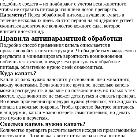
подобных средств – их подбирают с учетом веса животного,
чтобы не отравить питомца излишней дозой препарата.
На заметку!
Перед обработкой питомца лучше не купать в
течение нескольких дней. За этот период на эпидермисе успеет
скопиться достаточное количество кожного сала, которое
впитает инсектицид.
Правила антипаразитной обработки
Подробно способ применения капель описывается в
прилагающейся к ним инструкции. Чтобы добиться ожидаемого
результата и минимизировать вероятность возникновения
побочных эффектов, прежде чем приступать к обработке
питомца, обязательно нужно с ней ознакомиться.
Куда капать?
Капли от блох нужно наносятся у основания шеи животного,
между лопатками. Если животное крупное, несколько капель
можно распределить и дальше по позвоночнику, но только в тех
местах, куда животное не сможет дотянуться и слизать препарат.
Во время проведения процедуры нужно убедиться, что жидкость
попала на кожные покровы. Чтобы средство быстрее впиталось
в эпидермис, капли можно втереть самостоятельно, но делать
это нужно в перчатках.
Сколько капель нужно капать?
Количество препарата рассчитывается исходя из прилагающейся
инструкции. Дозировка зависит от размера и веса питомца.