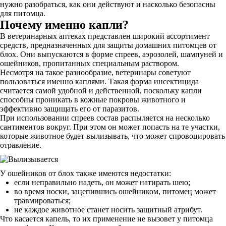
нужно разобраться, как они действуют и насколько безопасны
для питомца.
Почему именно капли?
В ветеринарных аптеках представлен широкий ассортимент
средств, предназначенных для защиты домашних питомцев от
блох. Они выпускаются в форме спреев, аэрозолей, шампуней и
ошейников, пропитанных специальным раствором.
Несмотря на такое разнообразие, ветеринары советуют
пользоваться именно каплями. Такая форма инсектицида
считается самой удобной и действенной, поскольку капли
способны проникать в кожные покровы животного и
эффективно защищать его от паразитов.
При использовании спреев состав распыляется на несколько
сантиментов вокруг. При этом он может попасть на те участки,
которые животное будет вылизывать, что может спровоцировать
отравление.
У ошейников от блох также имеются недостатки:
если неправильно надеть, он может натирать шею;
во время носки, зацепившись ошейником, питомец может
травмироваться;
не каждое животное станет носить защитный атрибут.
Что касается капель, то их применение не вызовет у питомца