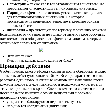
Перметрин
– также является отравляющим веществом. Не
представляет опасности для теплокровных животных.
Пирипроксифен
– чаще используется в качестве пропитки
для противоблошиных ошейников. Некоторые
производители применяют вещество в качестве основы
капель от блох;
Фипронил
– препятствует повторному заражению блохами.
Большинство этих веществ не только отравляют кровососущих
насекомых, но и обладают специфическим запахом, который
отпугивает паразитов от питомцев.
Читайте также:
Куда и как капать кошке капли от блох?
Принцип действия
Чтобы понять, какого эффекта ожидать после обработки, нужно
знать, как действуют капли от блох. Все препараты этого типа
работают одинаково. Активные компоненты накапливаются в
кожном покрове, луковицах волос и подкожном жире, но при
этом не проникают в кровь. Следствием этого является то, что
после прямого контакта с этими веществами с блохами
происходит следующее:
у паразитов блокируются нервные импульсы;
нарушается координация движений;