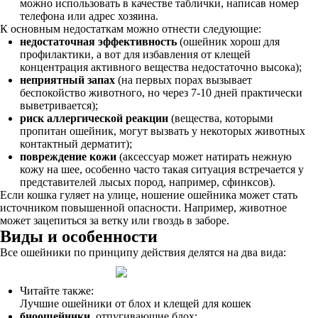
можно использовать в качестве таблички, написав номер
телефона или адрес хозяина.
К основным недостаткам можно отнести следующие:
недостаточная эффективность
(ошейник хорош для
профилактики, а вот для избавления от клещей
концентрация активного вещества недостаточно высока);
неприятный запах
(на первых порах вызывает
беспокойство животного, но через 7-10 дней практически
выветривается);
риск аллергической реакции
(вещества, которыми
пропитан ошейник, могут вызвать у некоторых животных
контактный дерматит);
повреждение кожи
(аксессуар может натирать нежную
кожу на шее, особенно часто такая ситуация встречается у
представителей лысых пород, например, сфинксов).
Если кошка гуляет на улице, ношение ошейника может стать
источником повышенной опасности. Например, животное
может зацепиться за ветку или гвоздь в заборе.
Виды и особенности
Все ошейники по принципу действия делятся на два вида:
Читайте также:
Лучшие ошейники от блох и клещей для кошек
биоошейники
, отпугивающие блох;