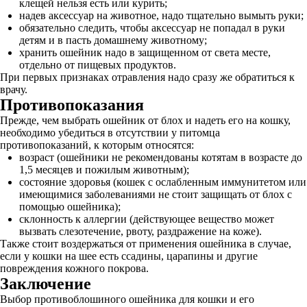
клещей нельзя есть или курить;
надев аксессуар на животное, надо тщательно вымыть руки;
обязательно следить, чтобы аксессуар не попадал в руки
детям и в пасть домашнему животному;
хранить ошейник надо в защищенном от света месте,
отдельно от пищевых продуктов.
При первых признаках отравления надо сразу же обратиться к
врачу.
Противопоказания
Прежде, чем выбрать ошейник от блох и надеть его на кошку,
необходимо убедиться в отсутствии у питомца
противопоказаний, к которым относятся:
возраст (ошейники не рекомендованы котятам в возрасте до
1,5 месяцев и пожилым животным);
состояние здоровья (кошек с ослабленным иммунитетом или
имеющимися заболеваниями не стоит защищать от блох с
помощью ошейника);
склонность к аллергии (действующее вещество может
вызвать слезотечение, рвоту, раздражение на коже).
Также стоит воздержаться от применения ошейника в случае,
если у кошки на шее есть ссадины, царапины и другие
повреждения кожного покрова.
Заключение
Выбор противоблошиного ошейника для кошки и его