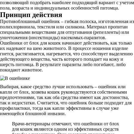
позволяющий подобрать наиболее подходящий вариант с учетом
пола, возраста и индивидуальных особенностей питомца.
Принцип действия
Противоблошиный ошейник – гибкая полоска, изготовленная из
полихлорвинила, текстиля или силикона. Материал пропитан
специальными веществами для отпугивания (репелленты) или
уничтожения (инсектициды) насекомых-паразитов.
Ошейники от блох для кошек начинают действовать, как только
их надевают на шею животного. В процессе ношения изделие
гнется, растягивается, нагревается, что способствует выделению
действующего вещества, часть которого попадает на кожу и
шерсть питомца. В результате паразиты либо погибают, либо
покидают животное.
Выбирая, какое средство лучше использовать – ошейник или
капли от блох, хозяева кошек руководствуются собственными
предпочтениями, так как оба средства имеют как достоинства,
так и недостатки. Считается, что ошейник больше подходит для
профилактики, тогда как капли эффективны в случае уже
имеющейся блошиной инвазии.
Врачи-ветеринары отмечают, что ошейники от блох
для кошек являются одним из эффективных средств