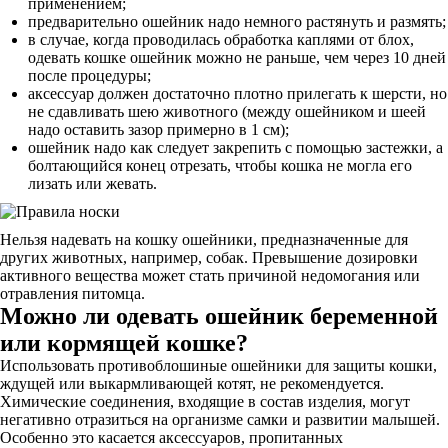
применением;
предварительно ошейник надо немного растянуть и размять;
в случае, когда проводилась обработка каплями от блох,
одевать кошке ошейник можно не раньше, чем через 10 дней
после процедуры;
аксессуар должен достаточно плотно прилегать к шерсти, но
не сдавливать шею животного (между ошейником и шеей
надо оставить зазор примерно в 1 см);
ошейник надо как следует закрепить с помощью застежки, а
болтающийся конец отрезать, чтобы кошка не могла его
лизать или жевать.
Нельзя надевать на кошку ошейники, предназначенные для
других животных, например, собак. Превышение дозировки
активного вещества может стать причиной недомогания или
отравления питомца.
Можно ли одевать ошейник беременной
или кормящей кошке?
Использовать противоблошиные ошейники для защиты кошки,
ждущей или выкармливающей котят, не рекомендуется.
Химические соединения, входящие в состав изделия, могут
негативно отразиться на организме самки и развитии малышей.
Особенно это касается аксессуаров, пропитанных