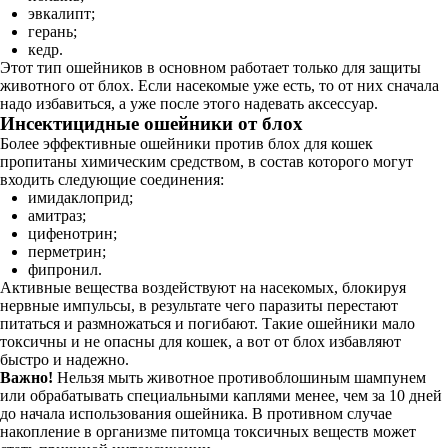
эвкалипт;
герань;
кедр.
Этот тип ошейников в основном работает только для защиты
животного от блох. Если насекомые уже есть, то от них сначала
надо избавиться, а уже после этого надевать аксессуар.
Инсектицидные ошейники от блох
Более эффективные ошейники против блох для кошек
пропитаны химическим средством, в состав которого могут
входить следующие соединения:
имидаклоприд;
амитраз;
цифенотрин;
перметрин;
фипронил.
Активные вещества воздействуют на насекомых, блокируя
нервные импульсы, в результате чего паразиты перестают
питаться и размножаться и погибают. Такие ошейники мало
токсичны и не опасны для кошек, а вот от блох избавляют
быстро и надежно.
Важно!
Нельзя мыть животное противоблошиным шампунем
или обрабатывать специальными каплями менее, чем за 10 дней
до начала использования ошейника. В противном случае
накопление в организме питомца токсичных веществ может