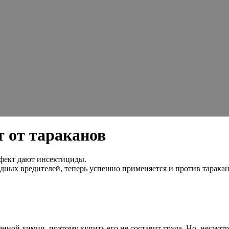
т от тараканов
ффект дают инсектициды.
дных вредителей, теперь успешно применяется и против таракан
венной химии, поэтому купить его не составит труда. Но, несмо