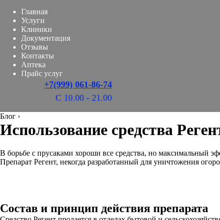
Главная
Услуги
Клиники
Документация
Отзывы
Контакты
Аптека
Прайс услуг
+7(999) 061-86-74
С 10.00 - 21.00
Блог
›
Использование средства Реген
В борьбе с прусаками хороши все средства, но максимальный э
Препарат Регент, некогда разработанный для уничтожения огоро
Состав и принцип действия препарата
Средство Регент продается в отделах бытовой и сельскохозяйст