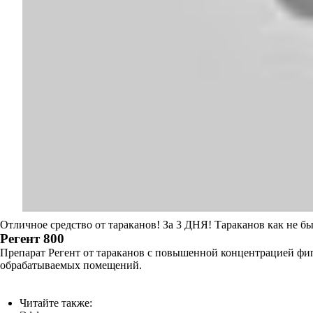
Отличное средство от тараканов! За 3 ДНЯ! Тараканов как не б
Регент 800
Препарат Регент от тараканов с повышенной концентрацией фи
обрабатываемых помещений.
Читайте также: