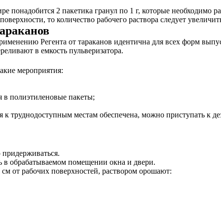
е понадобится 2 пакетика гранул по 1 г, которые необходимо р
поверхности, то количество рабочего раствора следует увеличить
тараканов
рименению Регента от тараканов идентична для всех форм выпус
реливают в емкость пульверизатора.
такие мероприятия:
я в полиэтиленовые пакеты;
я к труднодоступным местам обеспечена, можно приступать к де
 придерживаться.
ь в обрабатываемом помещении окна и двери.
5 см от рабочих поверхностей, раствором орошают: