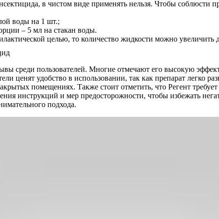
нсектицида, в чистом виде применять нельзя. Чтобы соблюсти п
ой воды на 1 шт.;
рции – 5 мл на стакан воды.
илактической целью, то количество жидкости можно увеличить д
зывы среди пользователей. Многие отмечают его высокую эффек
ли ценят удобство в использовании, так как препарат легко ра
закрытых помещениях. Также стоит отметить, что Регент требуе
ния инструкций и мер предосторожности, чтобы избежать негат
внимательного подхода.