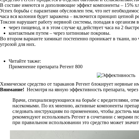
В составе имеются и дополняющие эффект компоненты – 15% хл
Успех борьбы с паразитами обусловлен тем, что нет необходимо
часа вся колония будет заражена – включится принцип цепной р
Токсин нарушает работу нервной системы, попадая в организм в
через пищевод, и в этом случае яд действует часа на 2 быстре
контактным путем – через хитиновые покровы.
Во втором варианте химикат постепенно проникает в ткани, но ч
угрозой для них.
Читайте также:
Применение препарата Регент 800
Химическое средство от тараканов Регент блокирует нервные имп
Внимание!
Несмотря на явную эффективность препарата, через 
Врачи, специализирующиеся на борьбе с вредителями, отм
насекомыми. По их мнению, активные компоненты препарат
следовать инструкциям по применению, чтобы достичь ма
рекомендуют использовать Регент в сочетании с мерами п
при правильном использовании это средство может значите