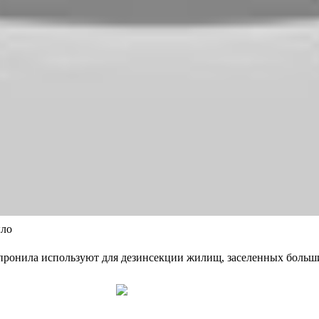
ыло
пронила используют для дезинсекции жилищ, заселенных больши