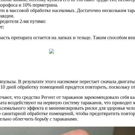
орофоса и 10% перметрина.
сти в массовой обработке насекомых. Достаточно нескольким тар
еакции.
редителя 2-мя путями:
е;
асть препарата остается на лапках и тельце. Таким способом ве
ульсы. В результате этого насекомое перестает сначала двигать
10 дней обработку помещений придется повторить, поскольку отр
ечают, что средство Регент от тараканов зарекомендовало себя
а воздействуют на нервную систему тараканов, что приводит к
ксимального эффекта и минимизировать риски для здоровья чел
о санитарной обработке помещений, чтобы предотвратить повтор
льно облегчить борьбу с тараканами.