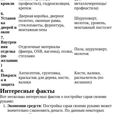
кровли
профнастил), гидроизоляция,
металлочерепицы/
крепеж
профнастила)
6.
Дверная коробка, дверное
Установ
Шуруповерт,
полотно, оконные рамы,
ка
молоток, уровень,
стеклопакеты, фурнитура,
дверей и
монтажный пистолет
монтажная пена
окон
7.
Внутрен
няя
Отделочные материалы
Пила, шуруповерт,
отделка
(фанера, OSB, вагонка), полки,
молоток
(по
стеллажи
желанию
)
8.
Антисептик, грунтовка,
Кисти, валики,
Покраск
краска/лак для дерева, кисти,
распылитель (по
а и
валики
желанию)
защита
Интересные факты
Вот несколько интересных фактов о постройке сарая своими
руками:
Экономия средств
: Постройка сарая своими руками может
значительно сэкономить деньги. По данным некоторых