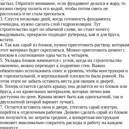
застыл. Обратите внимание, если фундамент делался в жару, то
нужно сверху полить его водой, чтобы потом смесь не
рассохлась и не стала трескаться.
3. Спустя несколько дней, когда готовность фундамента
очевидна, нужно сделать слой гидроизоляции. Тут
строительство идет по обычной схеме, не стоит ничего
выдумывать, прекрасно подходит рубероид, как и для бруса,
кстати.
4. Так как сарай из блоков, нужно приготовить раствор, которым
этот материал будет скрепляться. Можно приготовить цемент с
песком в соотношение одна часть к четырем.
5. Укладка блоков начинается с углов, когда их строительство
окончено, можно переходит к поднятию стен. Важно
обязательно использовать отвес и уровень, чтобы конструкция и
в горизонтальной, и вертикальной плоскости была ровной. На
этом этапе не забыть оставить места для окошек и дверей.
6. Теперь остается сделать крышу, она делается не из блоков или
бруса, а их кровельных материалов, которые лично вам
доступны по цене. Крыша может быть как односкатной, так и
двухскатной (второй вариант лучше).
7. Остается вставить окна и двери, утеплить сарай изнутри,
перейти к отделочным работам. Дешево сделать сарай из блоков
не получится, но затраты средние, а конкретная инструкция
поможет максимально сократить расходы и работу на каждом
процессе.