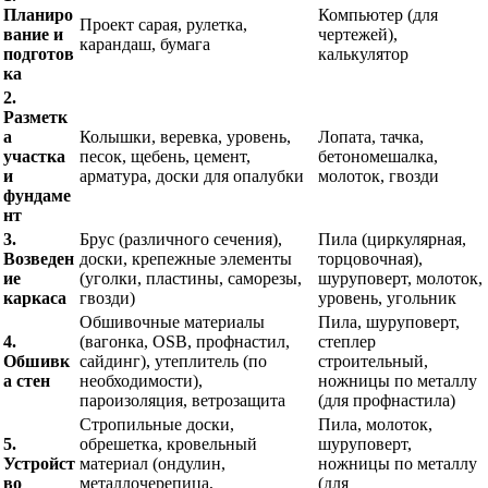
Планиро
Компьютер (для
Проект сарая, рулетка,
вание и
чертежей),
карандаш, бумага
подготов
калькулятор
ка
2.
Разметк
а
Колышки, веревка, уровень,
Лопата, тачка,
участка
песок, щебень, цемент,
бетономешалка,
и
арматура, доски для опалубки
молоток, гвозди
фундаме
нт
3.
Брус (различного сечения),
Пила (циркулярная,
Возведен
доски, крепежные элементы
торцовочная),
ие
(уголки, пластины, саморезы,
шуруповерт, молоток,
каркаса
гвозди)
уровень, угольник
Обшивочные материалы
Пила, шуруповерт,
4.
(вагонка, OSB, профнастил,
степлер
Обшивк
сайдинг), утеплитель (по
строительный,
а стен
необходимости),
ножницы по металлу
пароизоляция, ветрозащита
(для профнастила)
Стропильные доски,
Пила, молоток,
5.
обрешетка, кровельный
шуруповерт,
Устройст
материал (ондулин,
ножницы по металлу
во
металлочерепица,
(для