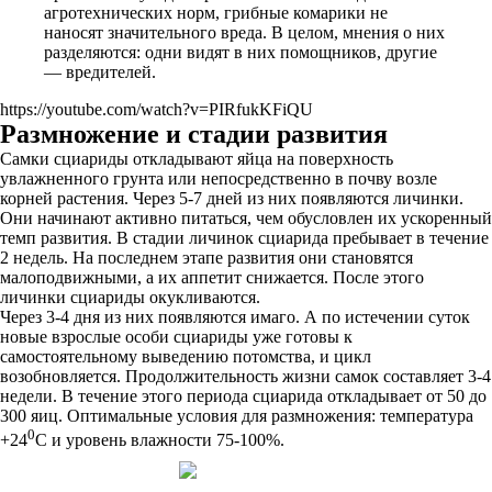
агротехнических норм, грибные комарики не
наносят значительного вреда. В целом, мнения о них
разделяются: одни видят в них помощников, другие
— вредителей.
https://youtube.com/watch?v=PIRfukKFiQU
Размножение и стадии развития
Самки сциариды откладывают яйца на поверхность
увлажненного грунта или непосредственно в почву возле
корней растения. Через 5-7 дней из них появляются личинки.
Они начинают активно питаться, чем обусловлен их ускоренный
темп развития. В стадии личинок сциарида пребывает в течение
2 недель. На последнем этапе развития они становятся
малоподвижными, а их аппетит снижается. После этого
личинки сциариды окукливаются.
Через 3-4 дня из них появляются имаго. А по истечении суток
новые взрослые особи сциариды уже готовы к
самостоятельному выведению потомства, и цикл
возобновляется. Продолжительность жизни самок составляет 3-4
недели. В течение этого периода сциарида откладывает от 50 до
300 яиц. Оптимальные условия для размножения: температура
0
+24
С и уровень влажности 75-100%.