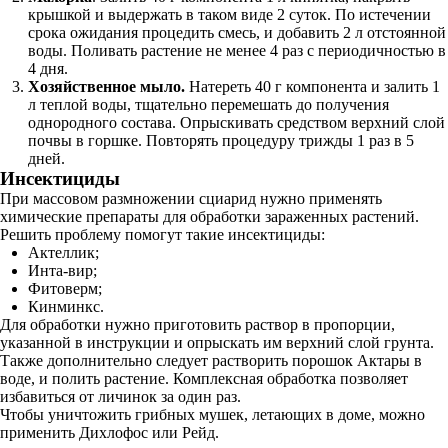
крышкой и выдержать в таком виде 2 суток. По истечении
срока ожидания процедить смесь, и добавить 2 л отстоянной
воды. Поливать растение не менее 4 раз с периодичностью в
4 дня.
Хозяйственное мыло.
Натереть 40 г компонента и залить 1
л теплой воды, тщательно перемешать до получения
однородного состава. Опрыскивать средством верхний слой
почвы в горшке. Повторять процедуру трижды 1 раз в 5
дней.
Инсектициды
При массовом размножении сциарид нужно применять
химические препараты для обработки зараженных растений.
Решить проблему помогут такие инсектициды:
Актеллик;
Инта-вир;
Фитоверм;
Кинминкс.
Для обработки нужно приготовить раствор в пропорции,
указанной в инструкции и опрыскать им верхний слой грунта.
Также дополнительно следует растворить порошок Актары в
воде, и полить растение. Комплексная обработка позволяет
избавиться от личинок за один раз.
Чтобы уничтожить грибных мушек, летающих в доме, можно
применить Дихлофос или Рейд.