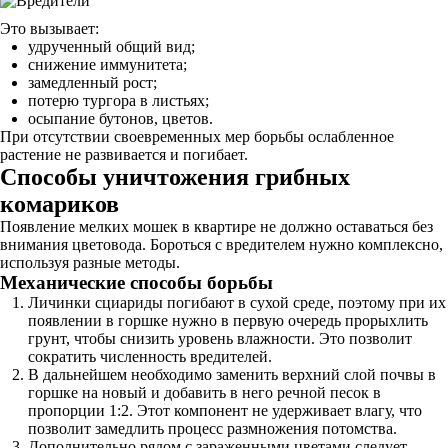
Это вызывает:
удрученный общий вид;
снижение иммунитета;
замедленный рост;
потерю тургора в листьях;
осыпание бутонов, цветов.
При отсутствии своевременных мер борьбы ослабленное
растение не развивается и погибает.
Способы уничтожения грибных
комариков
Появление мелких мошек в квартире не должно оставаться без
внимания цветовода. Бороться с вредителем нужно комплексно,
используя разные методы.
Механические способы борьбы
Личинки сциариды погибают в сухой среде, поэтому при их
появлении в горшке нужно в первую очередь прорыхлить
грунт, чтобы снизить уровень влажности. Это позволит
сократить численность вредителей.
В дальнейшем необходимо заменить верхний слой почвы в
горшке на новый и добавить в него речной песок в
пропорции 1:2. Этот компонент не удерживает влагу, что
позволит замедлить процесс размножения потомства.
Дополнительно рядом с зараженными цветами следует