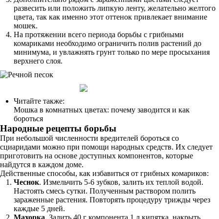
развесить или положить липкую ленту, желательно желтого
цвета, так как именно этот оттенок привлекает внимание
мошек.
На протяжении всего периода борьбы с грибными
комариками необходимо ограничить полив растений до
минимума, и увлажнять грунт только по мере просыхания
верхнего слоя.
Читайте также:
Мошка в комнатных цветах: почему заводится и как
бороться
Народные рецепты борьбы
При небольшой численности вредителей бороться со
сциаридами можно при помощи народных средств. Их следует
приготовить на основе доступных компонентов, которые
найдутся в каждом доме.
Действенные способы, как избавиться от грибных комариков:
Чеснок
. Измельчить 5-6 зубков, залить их теплой водой.
Настоять смесь сутки. Полученным раствором полить
зараженные растения. Повторять процедуру трижды через
каждые 5 дней.
Махорка
. Залить 40 г компонента 1 л кипятка, накрыть