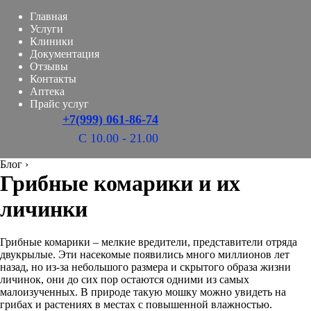
Главная
Услуги
Клиники
Документация
Отзывы
Контакты
Аптека
Прайс услуг
+7(999) 061-86-74
С 10.00 - 21.00
Блог
›
Грибные комарики и их
личинки
Грибные комарики – мелкие вредители, представители отряда
двукрылые. Эти насекомые появились много миллионов лет
назад, но из-за небольшого размера и скрытого образа жизни
личинок, они до сих пор остаются одними из самых
малоизученных. В природе такую мошку можно увидеть на
грибах и растениях в местах с повышенной влажностью.