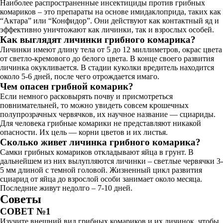
Наиболее распространенные инсектициды против грибных
комариков – это препараты на основе имидаклоприда, таких как
“Актара” или “Конфидор”. Они действуют как контактный яд и
эффективно уничтожают как личинки, так и взрослых особей.
Как выглядят личинки грибного комарика?
Личинки имеют длину тела от 5 до 12 миллиметров, окрас цвета
от светло-кремового до белого цвета. В конце своего развития
личинка окукливается. В стадии куколки вредитель находится
около 5-6 дней, после чего отрождается имаго.
Чем опасен грибной комарик?
Если немного расковырять почву и присмотреться
повнимательней, то можно увидеть совсем крошечных
полупрозрачных червячков, их научное название — сциариды.
Для человека грибные комарики не представляют никакой
опасности. Их цель — корни цветов и их листья.
Сколько живет личинка грибного комарика?
Самки грибных комариков откладывают яйца в грунт. В
дальнейшем из них вылупляются личинки – светлые червячки 3-
5 мм длиной с темной головой. Жизненный цикл развития
сциарид от яйца до взрослой особи занимает около месяца.
Последние живут недолго – 7-10 дней.
Советы
СОВЕТ №1
Изучите внешний вид грибных комариков и их личинок, чтобы