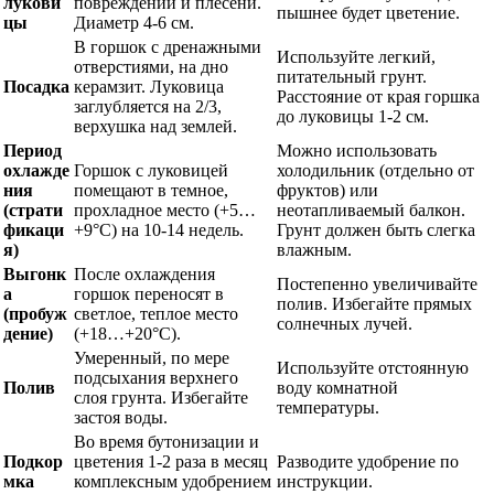
лукови
повреждений и плесени.
пышнее будет цветение.
цы
Диаметр 4-6 см.
В горшок с дренажными
Используйте легкий,
отверстиями, на дно
питательный грунт.
Посадка
керамзит. Луковица
Расстояние от края горшка
заглубляется на 2/3,
до луковицы 1-2 см.
верхушка над землей.
Период
Можно использовать
охлажде
Горшок с луковицей
холодильник (отдельно от
ния
помещают в темное,
фруктов) или
(страти
прохладное место (+5…
неотапливаемый балкон.
фикаци
+9°C) на 10-14 недель.
Грунт должен быть слегка
я)
влажным.
Выгонк
После охлаждения
Постепенно увеличивайте
а
горшок переносят в
полив. Избегайте прямых
(пробуж
светлое, теплое место
солнечных лучей.
дение)
(+18…+20°C).
Умеренный, по мере
Используйте отстоянную
подсыхания верхнего
Полив
воду комнатной
слоя грунта. Избегайте
температуры.
застоя воды.
Во время бутонизации и
Подкор
цветения 1-2 раза в месяц
Разводите удобрение по
мка
комплексным удобрением
инструкции.