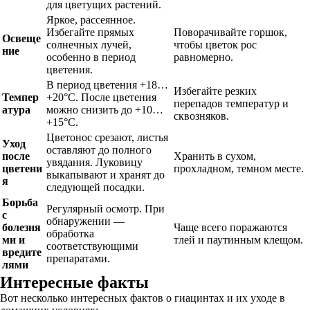
для цветущих растений.
Яркое, рассеянное.
Избегайте прямых
Поворачивайте горшок,
Освеще
солнечных лучей,
чтобы цветок рос
ние
особенно в период
равномерно.
цветения.
В период цветения +18…
Избегайте резких
Темпер
+20°C. После цветения
перепадов температур и
атура
можно снизить до +10…
сквозняков.
+15°C.
Цветонос срезают, листья
Уход
оставляют до полного
после
Хранить в сухом,
увядания. Луковицу
цветени
прохладном, темном месте.
выкапывают и хранят до
я
следующей посадки.
Борьба
Регулярный осмотр. При
с
обнаружении —
болезня
Чаще всего поражаются
обработка
ми и
тлей и паутинным клещом.
соответствующими
вредите
препаратами.
лями
Интересные факты
Вот несколько интересных фактов о гиацинтах и их уходе в