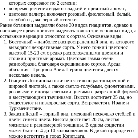
которых созревают по 2 семени;
во время цветения издают сладкий и приятный аромат;
цветовая палитра включает розовый, фиолетовый, белый,
голубой и даже черный оттенки.
Ранее ботаники выделяли более 30 видов гиацинтов, однако в
настоящее время принято выделять только три основных вида, а
остальные вариации относятся к сортам. Основные виды:
Восточный – наиболее распространенный вид, из которого
выводятся декоративные сорта. У него тонкий цветонос
высотой 15-23 см с редко расположенными цветами и
стойкий приятный аромат. Цветовая гамма очень
разнообразна благодаря скрещиванию сортов. Ареал
обитания – Греция и Азия. Период цветения длится
несколько недель.
Гиацинт Литвинова отличается сильно растопыренной и
широкой листвой, а также светло-голубыми, фиолетовыми,
розовыми и иногда зелеными цветами с разрезанной формой
и выступающими тычинками. Высота достигает 25 см, но
существуют и низкорослые сорта. Встречается в Иране и
Туркменистане.
Закаспийский – горный вид, имеющий несколько стеблей и
цветы синего цвета. Высота достигает 20 см, листья
мясистые и равномерной толщины. В одном соцветии
может быть от 4 до 10 колокольчиков. В дикой природе его
можно встретить в горах Копетдага.