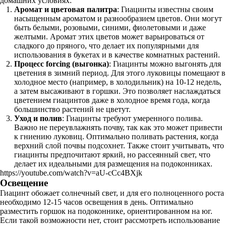
домашних условиях:
Аромат и цветовая палитра
: Гиацинты известны своим
насыщенным ароматом и разнообразием цветов. Они могут
быть белыми, розовыми, синими, фиолетовыми и даже
желтыми. Аромат этих цветов может варьироваться от
сладкого до пряного, что делает их популярными для
использования в букетах и в качестве комнатных растений.
Процесс forcing (выгонка)
: Гиацинты можно выгонять для
цветения в зимний период. Для этого луковицы помещают в
холодное место (например, в холодильник) на 10-12 недель,
а затем высаживают в горшки. Это позволяет наслаждаться
цветением гиацинтов даже в холодное время года, когда
большинство растений не цветут.
Уход и полив
: Гиацинты требуют умеренного полива.
Важно не переувлажнять почву, так как это может привести
к гниению луковиц. Оптимально поливать растения, когда
верхний слой почвы подсохнет. Также стоит учитывать, что
гиацинты предпочитают яркий, но рассеянный свет, что
делает их идеальными для размещения на подоконниках.
https://youtube.com/watch?v=aU-cCc4BXjk
Освещение
Гиацинт обожает солнечный свет, и для его полноценного роста
необходимо 12-15 часов освещения в день. Оптимально
разместить горшок на подоконнике, ориентированном на юг.
Если такой возможности нет, стоит рассмотреть использование