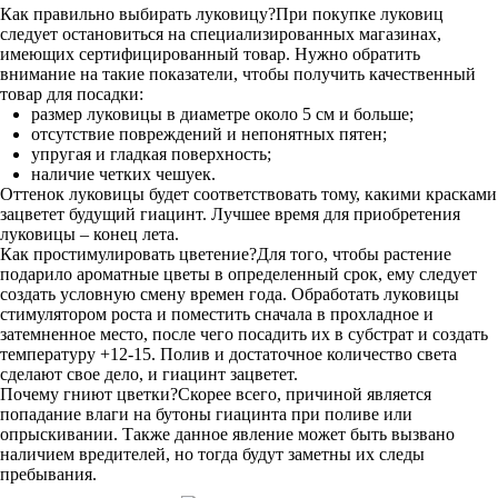
Как правильно выбирать луковицу?При покупке луковиц
следует остановиться на специализированных магазинах,
имеющих сертифицированный товар. Нужно обратить
внимание на такие показатели, чтобы получить качественный
товар для посадки:
размер луковицы в диаметре около 5 см и больше;
отсутствие повреждений и непонятных пятен;
упругая и гладкая поверхность;
наличие четких чешуек.
Оттенок луковицы будет соответствовать тому, какими красками
зацветет будущий гиацинт. Лучшее время для приобретения
луковицы – конец лета.
Как простимулировать цветение?Для того, чтобы растение
подарило ароматные цветы в определенный срок, ему следует
создать условную смену времен года. Обработать луковицы
стимулятором роста и поместить сначала в прохладное и
затемненное место, после чего посадить их в субстрат и создать
температуру +12-15. Полив и достаточное количество света
сделают свое дело, и гиацинт зацветет.
Почему гниют цветки?Скорее всего, причиной является
попадание влаги на бутоны гиацинта при поливе или
опрыскивании. Также данное явление может быть вызвано
наличием вредителей, но тогда будут заметны их следы
пребывания.