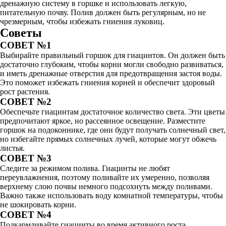
дренажную систему в горшке и использовать легкую,
питательную почву. Полив должен быть регулярным, но не
чрезмерным, чтобы избежать гниения луковиц.
Советы
СОВЕТ №1
Выбирайте правильный горшок для гиацинтов. Он должен быть
достаточно глубоким, чтобы корни могли свободно развиваться,
и иметь дренажные отверстия для предотвращения застоя воды.
Это поможет избежать гниения корней и обеспечит здоровый
рост растения.
СОВЕТ №2
Обеспечьте гиацинтам достаточное количество света. Эти цветы
предпочитают яркое, но рассеянное освещение. Разместите
горшок на подоконнике, где они будут получать солнечный свет,
но избегайте прямых солнечных лучей, которые могут обжечь
листья.
СОВЕТ №3
Следите за режимом полива. Гиацинты не любят
переувлажнения, поэтому поливайте их умеренно, позволяя
верхнему слою почвы немного подсохнуть между поливами.
Важно также использовать воду комнатной температуры, чтобы
не шокировать корни.
СОВЕТ №4
Подкармливайте гиацинты во время активного роста.