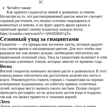
Читайте также:
Как хранить гладиолусы зимой в домашних условиях
Несмотря на то, что рассматриваемый цветок многие считают
садовым растением, его можно успешно выращивать в
комнатных условиях, и он будет дарить яркие краски и
приятный аромат своему владельцу каждую весну.
https://youtube.com/watch?v=AW6DI94VqTw
Сезонный уход за гиацинтами
Гиацинты — это прекрасные весенние цветы, которые радуют
глаз своим ярким и насыщенным цветом. Для того чтобы они
радовали вас как можно дольше, необходимо обеспечить им
правильный сезонный уход. Уход за гиацинтами включает в себя
несколько ключевых этапов, которые зависят от времени года.
Весна
Весной гиацинты начинают активно расти и развиваться. В этот
период важно обеспечить им достаточное количество света и
влаги. Рекомендуется ставить горшки с гиацинтами на хорошо
освещенные подоконники, но избегать прямых солнечных
лучей, которые могут вызвать ожоги листьев. Полив следует
проводить регулярно, но не допускать застоя воды в поддоне,
так как это может привести к гниению корней.
Лето
Летом, когда гиацинты завершили цветение, уход за ними