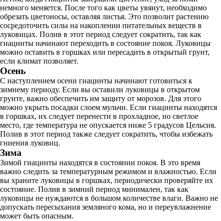
немного меняется. После того как цветы увянут, необходимо
обрезать цветоносы, оставляя листья. Это позволит растению
сосредоточить силы на накоплении питательных веществ в
луковицах. Полив в этот период следует сократить, так как
гиацинты начинают переходить в состояние покоя. Луковицы
можно оставить в горшках или пересадить в открытый грунт,
если климат позволяет.
Осень
С наступлением осени гиацинты начинают готовиться к
зимнему периоду. Если вы оставили луковицы в открытом
грунте, важно обеспечить им защиту от морозов. Для этого
можно укрыть посадки слоем мульчи. Если гиацинты находятся
в горшках, их следует перенести в прохладное, но светлое
место, где температура не опускается ниже 5 градусов Цельсия.
Полив в этот период также следует сократить, чтобы избежать
гниения луковиц.
Зима
Зимой гиацинты находятся в состоянии покоя. В это время
важно следить за температурным режимом и влажностью. Если
вы храните луковицы в горшках, периодически проверяйте их
состояние. Полив в зимний период минимален, так как
луковицы не нуждаются в большом количестве влаги. Важно не
допускать пересыхания земляного кома, но и переувлажнение
может быть опасным.