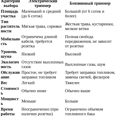
Критерий
Электрический
Бензиновый триммер
выбора
триммер
Площадь
Маленький и средний
Большой (от 6 соток и
участка
(до 6 соток)
более)
Тип
Жесткая трава, кустарники,
раститель
Мягкая трава, сорняки
мелкие ветки
ности
Ограничена длиной
Полная свобода
Мобильно
кабеля, требуется
передвижения, не зависит
сть
розетка
от розетки
Уровень
Низкий
Высокий
шума
Экологич
Отсутствие выхлопных
Выхлопные газы, шум
ность
газов
Обслужив
Простое, не требует
Требует заправки топливом,
ание
заправки топливом
замены свечей, фильтров
Вес
Легкий
Тяжелее
Стоимост
Обычно ниже
Обычно выше
ь
Мощност
Меньше
Больше
ь
Время
Неограниченно (при
Ограничено объемом
работы
наличии розетки)
топливного бака