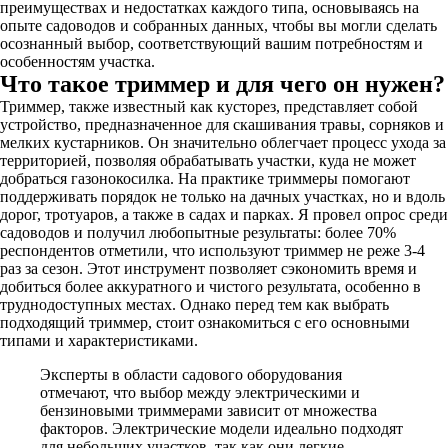
преимуществах и недостатках каждого типа, основываясь на
опыте садоводов и собранных данных, чтобы вы могли сделать
осознанный выбор, соответствующий вашим потребностям и
особенностям участка.
Что такое триммер и для чего он нужен?
Триммер, также известный как кусторез, представляет собой
устройство, предназначенное для скашивания травы, сорняков и
мелких кустарников. Он значительно облегчает процесс ухода за
территорией, позволяя обрабатывать участки, куда не может
добраться газонокосилка. На практике триммеры помогают
поддерживать порядок не только на дачных участках, но и вдоль
дорог, тротуаров, а также в садах и парках. Я провел опрос среди
садоводов и получил любопытные результаты: более 70%
респондентов отметили, что используют триммер не реже 3-4
раз за сезон. Этот инструмент позволяет сэкономить время и
добиться более аккуратного и чистого результата, особенно в
труднодоступных местах. Однако перед тем как выбрать
подходящий триммер, стоит ознакомиться с его основными
типами и характеристиками.
Эксперты в области садового оборудования
отмечают, что выбор между электрическими и
бензиновыми триммерами зависит от множества
факторов. Электрические модели идеально подходят
для небольших участков, так как они легкие,