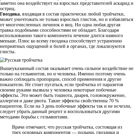
заметно она воздействует на взрослых представителей аскарид и
остриц.
Гвоздика
, входящая в состав практически любой тройчатки,
может уничтожать не только взрослых глистов, но и избавляться
от многочисленных личинок и яиц. Ни одна любая другая
травка подобными способностями не обладает. Благодаря
использованию такого компонента лечение длится намного
меньше. Плюс ко всему гвоздика способствует устранению
неприятных ощущений и болей в органах, где локализуются
глисты.
Вышеуказанный состав оказывает очень сильное воздействие не
только на гельминтов, но и человека. Именно поэтому очень
важно соблюдать пропорции, способ применения и другие
показатели. Не стоит пугаться, если тройчатка от паразитов
своими руками вызвала у человека некоторые побочные
эффекты. Это может быть тошнота, диарея, головокружение,
аллергия и даже рвота. Такие эффекты свойственны 70 %
пациентов. Если на 3 день побочные эффекты так и не исчезли,
следует убрать данный рецепт и воспользоваться другими
методами борьбы с гельминтами.
Врачи отмечают, что русская тройчатка, состоящая из
трех основных компонентов — полыни, гвоздики и