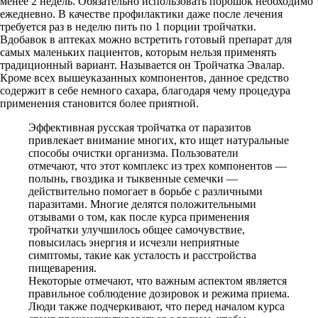
менее 2 недель. Обязательно использовать порошок необходимо
ежедневно. В качестве профилактики даже после лечения
требуется раз в неделю пить по 1 порции тройчатки.
Вдобавок в аптеках можно встретить готовый препарат для
самых маленьких пациентов, которым нельзя применять
традиционный вариант. Называется он Тройчатка Эвалар.
Кроме всех вышеуказанных компонентов, данное средство
содержит в себе немного сахара, благодаря чему процедура
применения становится более приятной.
Эффективная русская тройчатка от паразитов
привлекает внимание многих, кто ищет натуральные
способы очистки организма. Пользователи
отмечают, что этот комплекс из трех компонентов —
полынь, гвоздика и тыквенные семечки —
действительно помогает в борьбе с различными
паразитами. Многие делятся положительными
отзывами о том, как после курса применения
тройчатки улучшилось общее самочувствие,
повысилась энергия и исчезли неприятные
симптомы, такие как усталость и расстройства
пищеварения.
Некоторые отмечают, что важным аспектом является
правильное соблюдение дозировок и режима приема.
Люди также подчеркивают, что перед началом курса