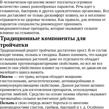
В человеческом организме может поселиться огромное
количество самых разнообразных паразитов. Речь идет о
гельминтах, бактериях и других одноклеточных организмах. Все
они доставляют не только дискомфорт хозяину, но и негативно
отражаются на здоровье человека. Как правило, для лечения от
паразитов специалисты рекомендуют принимать
медикаментозные препараты, которые оказывают сильное
влияние на гельминтов.
Традиционные компоненты для
тройчатки
Традиционный рецепт тройчатки достаточно прост. В ее состав
входят пижма, полынь и гвоздика. Важно понимать, что каждое
из вышеуказанных растений даже по отдельности обладает
сильными противопаразитарными свойствами, но все же все
вместе они убийственно влияют на гельминтов, не давая им ни
малейшего шанса выжить.
Пижма
— это трава, которая обладает мощными
глистогонными, антисептическими, антимикробными и
иммуноукрепляющими свойствами. Данное растение активно
применяется для изготовления препаратов, используемых
против лямблий. Средство на основе пижмы обычно оказывает
чрезвычайно сильное желчегонное действие.
Полынь
в свою очередь может бороться со многими
разновидностями глистов, грибков, бактерий и т. д. Особенно