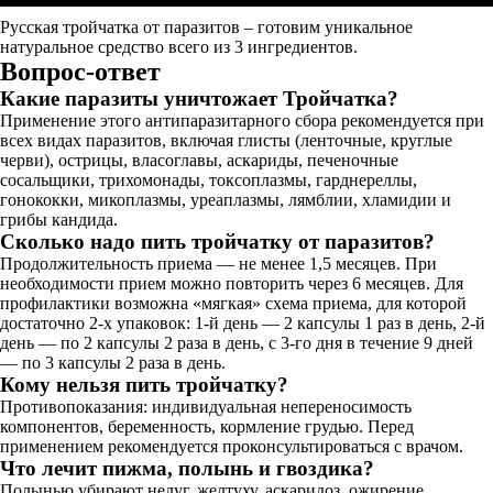
Русская тройчатка от паразитов – готовим уникальное
натуральное средство всего из 3 ингредиентов.
Вопрос-ответ
Какие паразиты уничтожает Тройчатка?
Применение этого антипаразитарного сбора рекомендуется при
всех видах паразитов, включая глисты (ленточные, круглые
черви), острицы, власоглавы, аскариды, печеночные
сосальщики, трихомонады, токсоплазмы, гарднереллы,
гонококки, микоплазмы, уреаплазмы, лямблии, хламидии и
грибы кандида.
Сколько надо пить тройчатку от паразитов?
Продолжительность приема — не менее 1,5 месяцев. При
необходимости прием можно повторить через 6 месяцев. Для
профилактики возможна «мягкая» схема приема, для которой
достаточно 2-х упаковок: 1-й день — 2 капсулы 1 раз в день, 2-й
день — по 2 капсулы 2 раза в день, с 3-го дня в течение 9 дней
— по 3 капсулы 2 раза в день.
Кому нельзя пить тройчатку?
Противопоказания: индивидуальная непереносимость
компонентов, беременность, кормление грудью. Перед
применением рекомендуется проконсультироваться с врачом.
Что лечит пижма, полынь и гвоздика?
Полынью убирают недуг, желтуху, аскаридоз, ожирение,