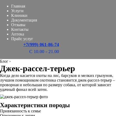
Главная
Услуги
Клиники
Документация
Отзывы
Контакты
Аптека
Прайс услуг
+7(999) 061-86-74
С 10.00 - 21.00
Блог
›
Джек-рассел-терьер
Когда дело касается охоты на лис, барсуков и мелких грызунов,
лучшим помощником охотника становится джек-рассел-терьер –
проворная и небольшая по размеру собака, от которой зависит
удачный финал всей затеи.
Характеристики породы
Привязанность к семье
Отношение к детям