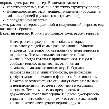
породы джек-рассел-терьер. Различают такие типы:
короткошерстные, имеющие жесткую структуру волос;
длинношерстные, отличающиеся наличием «бородки» и
забавных бровей (нуждаются в тримминге);
с полудлинной шерстью.
Джек-рассел-терьеров с длинной и полудлинной шерстью еще
называют «брокен».
Будет интересно:
Клички для щенков джек рассел терьера.
Джек-рассел-терьеры — это собаки, которые
вызывают у людей самые разные эмоции. Многие
владельцы отмечают их невероятную энергичность и
игривость. Эти маленькие, но смелые собаки полны
жизни и всегда готовы к приключениям. Их ум и
сообразительность делают их отличными
компаньонами для активных людей. Однако,
несмотря на свою миниатюрность, джек-расселы
требуют много внимания и физической активности.
Некоторые отмечают, что они могут быть упрямыми
и независимыми, что делает обучение настоящим
вызовом. Тем не менее, их преданность и
дружелюбие покоряют сердца. В целом, джек-рассел-
терьеры — это собаки для тех, кто готов к активной
жизни и хочет иметь рядом верного друга.