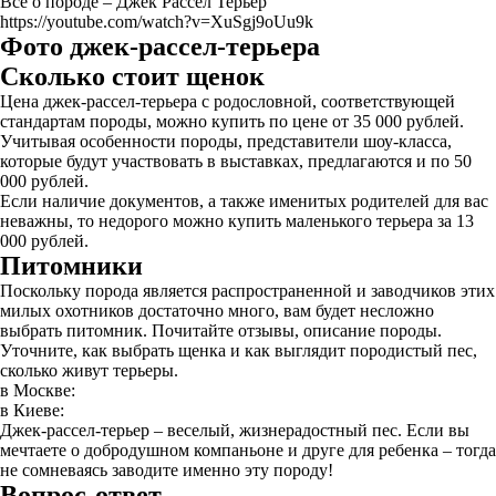
Все о породе – Джек Рассел Терьер
https://youtube.com/watch?v=XuSgj9oUu9k
Фото джек-рассел-терьера
Сколько стоит щенок
Цена джек-рассел-терьера с родословной, соответствующей
стандартам породы, можно купить по цене от 35 000 рублей.
Учитывая особенности породы, представители шоу-класса,
которые будут участвовать в выставках, предлагаются и по 50
000 рублей.
Если наличие документов, а также именитых родителей для вас
неважны, то недорого можно купить маленького терьера за 13
000 рублей.
Питомники
Поскольку порода является распространенной и заводчиков этих
милых охотников достаточно много, вам будет несложно
выбрать питомник. Почитайте отзывы, описание породы.
Уточните, как выбрать щенка и как выглядит породистый пес,
сколько живут терьеры.
в Москве:
в Киеве:
Джек-рассел-терьер – веселый, жизнерадостный пес. Если вы
мечтаете о добродушном компаньоне и друге для ребенка – тогда
не сомневаясь заводите именно эту породу!
Вопрос-ответ