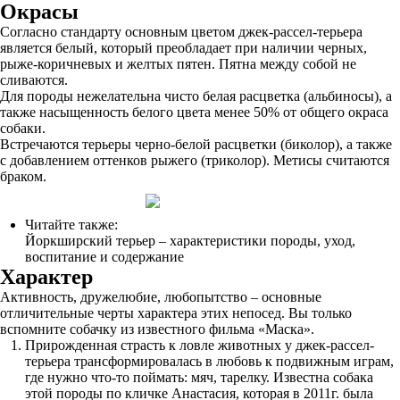
Окрасы
Согласно стандарту основным цветом джек-рассел-терьера
является белый, который преобладает при наличии черных,
рыже-коричневых и желтых пятен. Пятна между собой не
сливаются.
Для породы нежелательна чисто белая расцветка (альбиносы), а
также насыщенность белого цвета менее 50% от общего окраса
собаки.
Встречаются терьеры черно-белой расцветки (биколор), а также
с добавлением оттенков рыжего (триколор). Метисы считаются
браком.
Читайте также:
Йоркширский терьер – характеристики породы, уход,
воспитание и содержание
Характер
Активность, дружелюбие, любопытство – основные
отличительные черты характера этих непосед. Вы только
вспомните собачку из известного фильма «Маска».
Прирожденная страсть к ловле животных у джек-рассел-
терьера трансформировалась в любовь к подвижным играм,
где нужно что-то поймать: мяч, тарелку. Известна собака
этой породы по кличке Анастасия, которая в 2011г. была