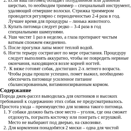
Если ваш питомец обладает полудлинной или длинной
шерстью, то необходим триммер – специальный инструмент,
удаляющий отмершие волоски. Стрижка триммером
проводится регулярно с периодичностью 2-4 раза в год.
Лучшее время для процедуры – линька животного.
Купать питомца следует редко – 3-4 раза в год
специальными шампунями.
Уши чистят 1 раз в неделю, а глаза протирают чистым
ватным спонжем ежедневно.
После прогулки лапы моют теплой водой.
Ногти терьеру состригают по мере отрастания. Процедуру
следует выполнять аккуратно, чтобы не повредить нервные
окончания, находящиеся возле корней ногтей.
К вязке готовят собак, достигших 2-х летнего возраста.
Чтобы роды прошли успешно, помет выжил, необходимо
обеспечить питомице усиленное питание
сбалансированным, витаминизирванным кормом.
Содержание
Порода джек-рассел выводилась для охотников и высоких
требований к содержанию этих собак не предусматривалось.
Простота ухода – преимущество для хозяина такого питомца.
У собаки должно быть свое место – уголок, где она сможет
отдохнуть, погрызть косточку или поиграть с игрушкой.
Место не выбирают под дверью, на сквозняке.
Для кормления понадобятся 2 миски – одна для чистой