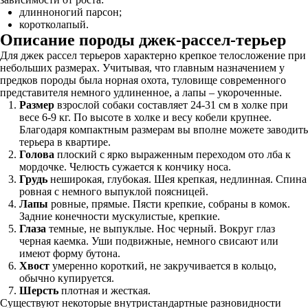
длинноногий парсон;
коротколапый.
Описание породы джек-рассел-терьер
Для джек рассел терьеров характерно крепкое телосложение при
небольших размерах. Учитывая, что главным назначением у
предков породы была норная охота, туловище современного
представителя немного удлиненное, а лапы – укороченные.
Размер
взрослой собаки составляет 24-31 см в холке при
весе 6-9 кг. По высоте в холке и весу кобели крупнее.
Благодаря компактным размерам вы вполне можете заводить
терьера в квартире.
Голова
плоский с ярко выраженным переходом ото лба к
мордочке. Челюсть сужается к кончику носа.
Грудь
неширокая, глубокая. Шея крепкая, недлинная. Спина
ровная с немного выпуклой поясницей.
Лапы
ровные, прямые. Пясти крепкие, собраны в комок.
Задние конечности мускулистые, крепкие.
Глаза
темные, не выпуклые. Нос черный. Вокруг глаз
черная каемка. Уши подвижные, немного свисают или
имеют форму бутона.
Хвост
умеренно короткий, не закручивается в кольцо,
обычно купируется.
Шерсть
плотная и жесткая.
Существуют некоторые внутристандартные разновидности