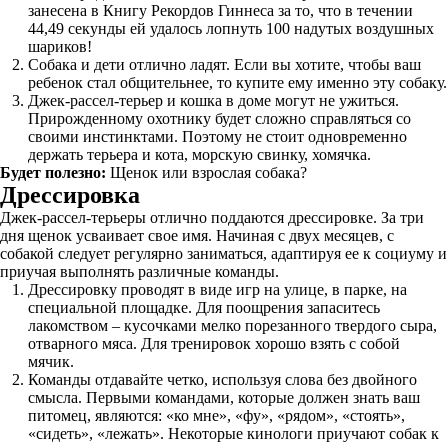
занесена в Книгу Рекордов Гиннеса за то, что в течении
44,49 секунды ей удалось лопнуть 100 надутых воздушных
шариков!
Собака и дети отлично ладят. Если вы хотите, чтобы ваш
ребенок стал общительнее, то купите ему именно эту собаку.
Джек-рассел-терьер и кошка в доме могут не ужиться.
Прирожденному охотнику будет сложно справляться со
своими инстинктами. Поэтому не стоит одновременно
держать терьера и кота, морскую свинку, хомячка.
Будет полезно:
Щенок или взрослая собака?
Дрессировка
Джек-рассел-терьеры отлично поддаются дрессировке. За три
дня щенок усваивает свое имя. Начиная с двух месяцев, с
собакой следует регулярно заниматься, адаптируя ее к социуму и
приучая выполнять различные команды.
Дрессировку проводят в виде игр на улице, в парке, на
специальной площадке. Для поощрения запаситесь
лакомством – кусочками мелко порезанного твердого сыра,
отварного мяса. Для тренировок хорошо взять с собой
мячик.
Команды отдавайте четко, используя слова без двойного
смысла. Первыми командами, которые должен знать ваш
питомец, являются: «ко мне», «фу», «рядом», «стоять»,
«сидеть», «лежать». Некоторые кинологи приучают собак к