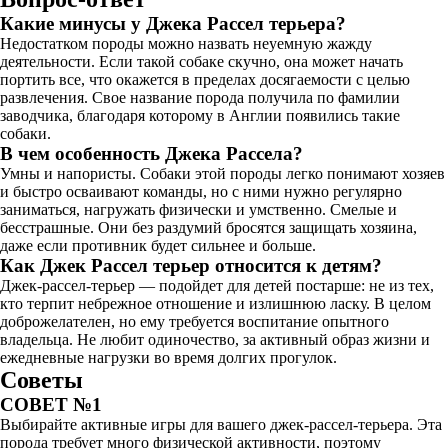
Какие минусы у Джека Рассел терьера?
Недостатком породы можно назвать неуемную жажду
деятельности. Если такой собаке скучно, она может начать
портить все, что окажется в пределах досягаемости с целью
развлечения. Свое название порода получила по фамилии
заводчика, благодаря которому в Англии появились такие
собаки.
В чем особенность Джека Рассела?
Умны и напористы. Собаки этой породы легко понимают хозяев
и быстро осваивают команды, но с ними нужно регулярно
заниматься, нагружать физически и умственно. Смелые и
бесстрашные. Они без раздумий бросятся защищать хозяина,
даже если противник будет сильнее и больше.
Как Джек Рассел терьер относится к детям?
Джек-рассел-терьер — подойдет для детей постарше: не из тех,
кто терпит небрежное отношение и излишнюю ласку. В целом
доброжелателен, но ему требуется воспитание опытного
владельца. Не любит одиночество, за активный образ жизни и
ежедневные нагрузки во время долгих прогулок.
Советы
СОВЕТ №1
Выбирайте активные игры для вашего джек-рассел-терьера. Эта
порода требует много физической активности, поэтому