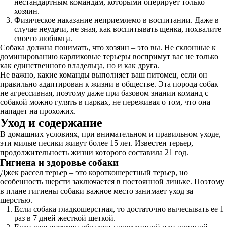
нестандартным командам, которыми оперирует только
хозяин.
Физическое наказание неприемлемо в воспитании. Даже в
случае неудачи, не зная, как воспитывать щенка, похвалите
своего любимца.
Собака должна понимать, что хозяин – это вы. Не склонные к
доминированию карликовые терьеры воспримут вас не только
как единственного владельца, но и как друга.
Не важно, какие команды выполняет ваш питомец, если он
правильно адаптирован к жизни в обществе. Эта порода собак
не агрессивная, поэтому даже при базовом знании команд с
собакой можно гулять в парках, не переживая о том, что она
нападет на прохожих.
Уход и содержание
В домашних условиях, при внимательном и правильном уходе,
эти милые песики живут более 15 лет. Известен терьер,
продолжительность жизни которого составила 21 год.
Гигиена и здоровье собаки
Джек рассел терьер – это короткошерстный терьер, но
особенность шерсти заключается в постоянной линьке. Поэтому
в плане гигиены собаки важное место занимает уход за
шерстью.
Если собака гладкошерстная, то достаточно вычесывать ее 1
раз в 7 дней жесткой щеткой.