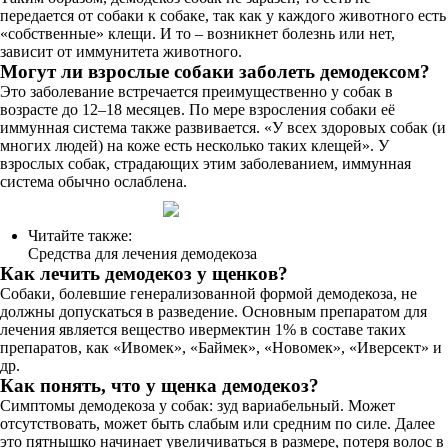
передается от собаки к собаке, так как у каждого животного есть
«собственные» клещи. И то – возникнет болезнь или нет,
зависит от иммунитета животного.
Могут ли взрослые собаки заболеть демодексом?
Это заболевание встречается преимущественно у собак в
возрасте до 12–18 месяцев. По мере взросления собаки её
иммунная система также развивается. «У всех здоровых собак (и
многих людей) на коже есть несколько таких клещей». У
взрослых собак, страдающих этим заболеванием, иммунная
система обычно ослаблена.
Читайте также:
Средства для лечения демодекоза
Как лечить демодекоз у щенков?
Собаки, болевшие генерализованной формой демодекоза, не
должны допускаться в разведение. Основным препаратом для
лечения является вещество ивермектин 1% в составе таких
препаратов, как «Ивомек», «Баймек», «Новомек», «Иверсект» и
др.
Как понять, что у щенка демодекоз?
Симптомы демодекоза у собак: зуд вариабельный. Может
отсутствовать, может быть слабым или средним по силе. Далее
это пятнышко начинает увеличиваться в размере, потеря волос в