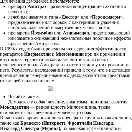
Для лечения демодекоза используются:
препарат
Амитраз
с различной концентрацией активного
вещества;
лечебные шампуни типа
«Доктор»
или
«Пероксидерм»,
предназначенные для борьбы с бактериями и удаления
гнойных выделений и омертвевших чешуек кожи;
препараты
Йохимбин
или
Атипамецол,
предотвращающий
или заметно снижающий нежелательные побочные эффекты
при лечении Амитразом.
В 1990-х годах были проведены исследования эффективности
препаратов
Ивермектин
и
Милбемицин
при их применении
внутрь как терапевтической альтернативы для собак с
непереносимостью Амитраза или отсутствием у них реакции на
него. Результаты исследований привели к тому, что в настоящее
время лечение генерализованного демодекоза этими средствами
от клещей стало основным.
Читайте также:
Демодекоз у собак: лечение, симптомы, причины развития
Моксидектин
— разновидность Милбемицина, также
используется для лечения демодекоза у собак.
В настоящее время появились препараты группы изоксазолинов,
такие как
Бравекто (Интервет), Фронтлайн Нексгард,
Нексгард Спектра (Мериал)
, их высокая эффективность и