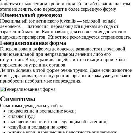
лопаться с выделением крови и гноя. Если заболевание на этом
этапе не лечить, оно переходит в более серьезную форму.
Ювенильный демодекоз
Ювенильный (от латинского juvenilis — молодой, юный)
демодекоз — патология, передающаяся щенкам до года от
зараженной матери. Как правило, для его лечения достаточно
наружных препаратов. Животное рекомендуется стерилизовать.
Генерализованная форма
Генерализованная форма демодекоза развивается из очаговой
или ювенильной при неправильном лечении либо его
отсутствии. В ходе развивающейся интоксикации происходит
поражение внутренних органов.
Лечить болезнь в этой форме очень трудно. Даже если животное
и выздоравливает, его внутренние органы и кожа уже успевают
приобрести необратимые повреждения.
Симптомы
Симптомы демодекоза у собак:
покраснение и воспаление кожи;
сильный зуд;
выпадение шерсти с последующим облысением;
чешуйки и волдыри на коже;
жирные угри, нарушающие целостность эпидермиса;