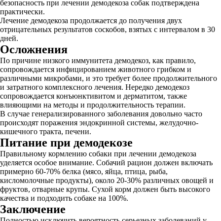
безопасность при лечении демодекоза собак подтверждена
практически.
Лечение демодекоза продолжается до получения двух
отрицательных результатов соскобов, взятых с интервалом в 30
дней.
Осложнения
По причине низкого иммунитета демодекоз, как правило,
сопровождается инфицированием животного грибком и
различными микробами, и это требует более продолжительного
и затратного комплексного лечения. Нередко демодекоз
сопровождается конъюнктивитом и дерматитом, также
влияющими на методы и продолжительность терапии.
В случае генерализированного заболевания довольно часто
происходят поражения эндокринной системы, желудочно-
кишечного тракта, печени.
Питание при демодекозе
Правильному кормлению собаки при лечении демодекоза
уделяется особое внимание. Собачий рацион должен включать
примерно 60-70% белка (мясо, яйца, птица, рыба,
кисломолочные продукты), около 20-30% различных овощей и
фруктов, отварные крупы. Сухой корм должен быть высокого
качества и подходить собаке на 100%.
Заключение
Полностью исключить вероятность серьезных заболеваний у