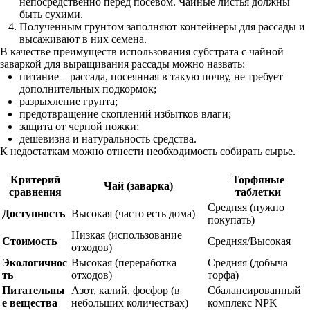
непосредственно перед посевом. Чайные листья должны
быть сухими.
Полученным грунтом заполняют контейнеры для рассады и
высаживают в них семена.
В качестве преимуществ использования субстрата с чайной
заваркой для выращивания рассады можно назвать:
питание – рассада, посеянная в такую почву, не требует
дополнительных подкормок;
разрыхление грунта;
предотвращение скоплений избытков влаги;
защита от черной ножки;
дешевизна и натуральность средства.
К недостаткам можно отнести необходимость собирать сырье.
Критерий
Торфяные
Чай (заварка)
сравнения
таблетки
Средняя (нужно
Доступность
Высокая (часто есть дома)
покупать)
Низкая (использование
Стоимость
Средняя/Высокая
отходов)
Экологичнос
Высокая (переработка
Средняя (добыча
ть
отходов)
торфа)
Питательны
Азот, калий, фосфор (в
Сбалансированный
е вещества
небольших количествах)
комплекс NPK