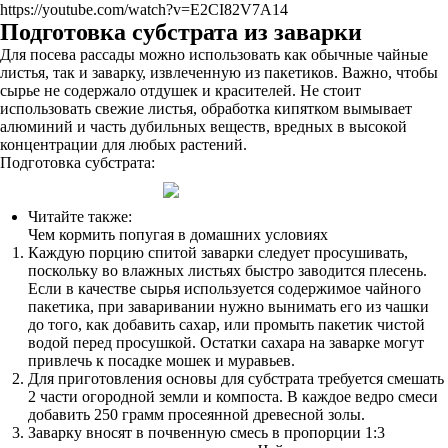
https://youtube.com/watch?v=E2CI82V7A14
Подготовка субстрата из заварки
Для посева рассады можно использовать как обычные чайные
листья, так и заварку, извлеченную из пакетиков. Важно, чтобы
сырье не содержало отдушек и красителей. Не стоит
использовать свежие листья, обработка кипятком вымывает
алюминий и часть дубильных веществ, вредных в высокой
концентрации для любых растений.
Подготовка субстрата:
Читайте также:
Чем кормить попугая в домашних условиях
Каждую порцию спитой заварки следует просушивать,
поскольку во влажных листьях быстро заводится плесень.
Если в качестве сырья используется содержимое чайного
пакетика, при заваривании нужно вынимать его из чашки
до того, как добавить сахар, или промыть пакетик чистой
водой перед просушкой. Остатки сахара на заварке могут
привлечь к посадке мошек и муравьев.
Для приготовления основы для субстрата требуется смешать
2 части огородной земли и компоста. В каждое ведро смеси
добавить 250 грамм просеянной древесной золы.
Заварку вносят в почвенную смесь в пропорции 1:3