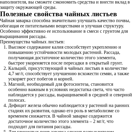
наполнителя, вы сможете сэкономить средства и внести вклад в
защиту окружающей среды.
Полезные свойства чайных листьев
Чайная заварка способна значительно улучшать качество почвы,
обогащая ее питательными веществами и улучшая структуру.
Особенно эффективно ее использование в смеси с грунтом для
выращивания рассады.
Преимущества чайных листьев:
Высокое содержание калия способствует укреплению и
повышению устойчивости молодых растений. Рассада,
получающая достаточное количество этого элемента,
быстрее укореняется после пересадки в открытый грунт.
Кальций, присутствующий в чайных листьях в количестве
4,7 мг/г, способствует улучшению всхожести семян, а также
ускоряет рост побегов и корней.
Магний, необходимый для фотосинтеза, становится
особенно важным в условиях недостатка света, что часто
наблюдается у рассады, выращиваемой в средней и северной
полосах.
Дефицит железа обычно наблюдается у растений на ранних
стадиях их развития, однако его роль в метаболизме со
временем снижается. В чайной заварке содержится
достаточное количество этого элемента – 2 мг/г, что
подходит для питания рассады.
Для глинистых почв заварка служит разрыхлителем,