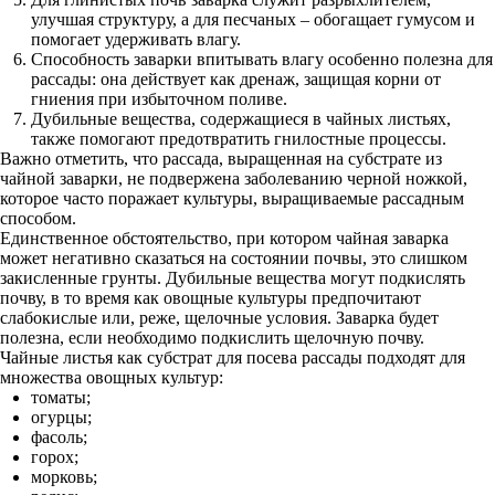
улучшая структуру, а для песчаных – обогащает гумусом и
помогает удерживать влагу.
Способность заварки впитывать влагу особенно полезна для
рассады: она действует как дренаж, защищая корни от
гниения при избыточном поливе.
Дубильные вещества, содержащиеся в чайных листьях,
также помогают предотвратить гнилостные процессы.
Важно отметить, что рассада, выращенная на субстрате из
чайной заварки, не подвержена заболеванию черной ножкой,
которое часто поражает культуры, выращиваемые рассадным
способом.
Единственное обстоятельство, при котором чайная заварка
может негативно сказаться на состоянии почвы, это слишком
закисленные грунты. Дубильные вещества могут подкислять
почву, в то время как овощные культуры предпочитают
слабокислые или, реже, щелочные условия. Заварка будет
полезна, если необходимо подкислить щелочную почву.
Чайные листья как субстрат для посева рассады подходят для
множества овощных культур:
томаты;
огурцы;
фасоль;
горох;
морковь;