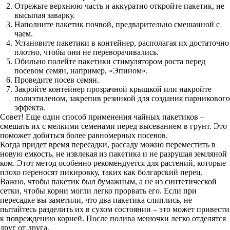
Отрежьте верхнюю часть и аккуратно откройте пакетик, не
высыпая заварку.
Наполните пакетик почвой, предварительно смешанной с
чаем.
Установите пакетики в контейнер, располагая их достаточно
плотно, чтобы они не переворачивались.
Обильно полейте пакетики стимулятором роста перед
посевом семян, например, «Эпином».
Проведите посев семян.
Закройте контейнер прозрачной крышкой или накройте
полиэтиленом, закрепив резинкой для создания парникового
эффекта.
Совет! Еще один способ применения чайных пакетиков –
смешать их с мелкими семенами перед высеванием в грунт. Это
поможет добиться более равномерных посевов.
Когда придет время пересадки, рассаду можно переместить в
новую емкость, не извлекая из пакетика и не разрушая земляной
ком. Этот метод особенно рекомендуется для растений, которые
плохо переносят пикировку, таких как болгарский перец.
Важно, чтобы пакетик был бумажным, а не из синтетической
сетки, чтобы корни могли легко прорвать его. Если при
пересадке вы заметили, что два пакетика слиплись, не
пытайтесь разделить их в сухом состоянии – это может привести
к повреждению корней. После полива мешочки легко отделятся
друг от друга.