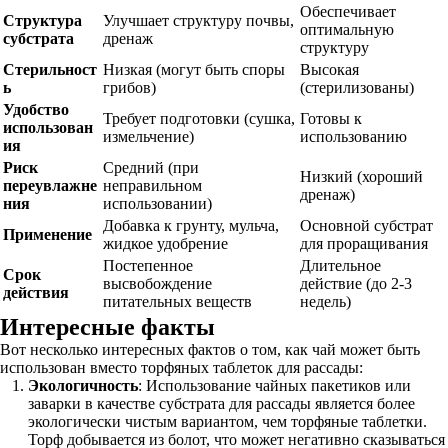
Обеспечивает
Структура
Улучшает структуру почвы,
оптимальную
субстрата
дренаж
структуру
Стерильност
Низкая (могут быть споры
Высокая
ь
грибов)
(стерилизованы)
Удобство
Требует подготовки (сушка,
Готовы к
использован
измельчение)
использованию
ия
Риск
Средний (при
Низкий (хороший
переувлажне
неправильном
дренаж)
ния
использовании)
Добавка к грунту, мульча,
Основной субстрат
Применение
жидкое удобрение
для проращивания
Постепенное
Длительное
Срок
высвобождение
действие (до 2-3
действия
питательных веществ
недель)
Интересные факты
Вот несколько интересных фактов о том, как чай может быть
использован вместо торфяных таблеток для рассады:
Экологичность
: Использование чайных пакетиков или
заварки в качестве субстрата для рассады является более
экологически чистым вариантом, чем торфяные таблетки.
Торф добывается из болот, что может негативно сказываться