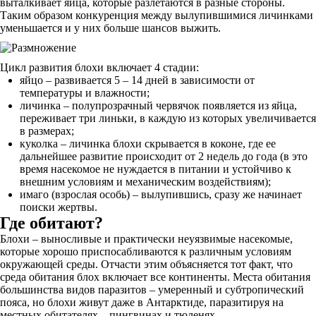
выталкивает яйца, которые разлетаются в разные стороны.
Таким образом конкуренция между вылупившимися личинками
уменьшается и у них больше шансов выжить.
Цикл развития блохи включает 4 стадии:
яйцо – развивается 5 – 14 дней в зависимости от
температуры и влажности;
личинка – полупрозрачный червячок появляется из яйца,
переживает три линьки, в каждую из которых увеличивается
в размерах;
куколка – личинка блохи скрывается в коконе, где ее
дальнейшее развитие происходит от 2 недель до года (в это
время насекомое не нуждается в питании и устойчиво к
внешним условиям и механическим воздействиям);
имаго (взрослая особь) – вылупившись, сразу же начинает
поиски жертвы.
Где обитают?
Блохи – выносливые и практически неуязвимые насекомые,
которые хорошо приспосабливаются к различным условиям
окружающей среды. Отчасти этим объясняется тот факт, что
среда обитания блох включает все континенты. Места обитания
большинства видов паразитов – умеренный и субтропический
пояса, но блохи живут даже в Антарктиде, паразитируя на
местных обитателях – пингвинах и тюленях.