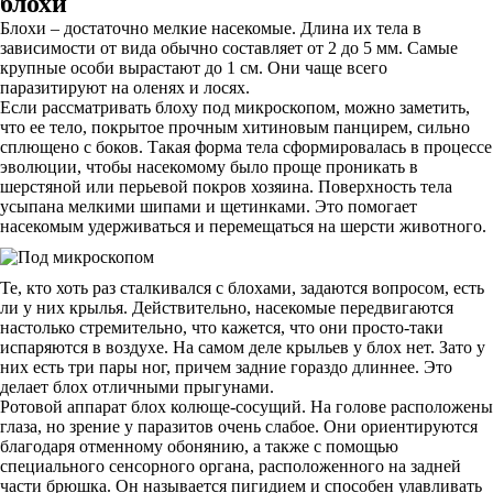
блохи
Блохи – достаточно мелкие насекомые. Длина их тела в
зависимости от вида обычно составляет от 2 до 5 мм. Самые
крупные особи вырастают до 1 см. Они чаще всего
паразитируют на оленях и лосях.
Если рассматривать блоху под микроскопом, можно заметить,
что ее тело, покрытое прочным хитиновым панцирем, сильно
сплющено с боков. Такая форма тела сформировалась в процессе
эволюции, чтобы насекомому было проще проникать в
шерстяной или перьевой покров хозяина. Поверхность тела
усыпана мелкими шипами и щетинками. Это помогает
насекомым удерживаться и перемещаться на шерсти животного.
Те, кто хоть раз сталкивался с блохами, задаются вопросом, есть
ли у них крылья. Действительно, насекомые передвигаются
настолько стремительно, что кажется, что они просто-таки
испаряются в воздухе. На самом деле крыльев у блох нет. Зато у
них есть три пары ног, причем задние гораздо длиннее. Это
делает блох отличными прыгунами.
Ротовой аппарат блох колюще-сосущий. На голове расположены
глаза, но зрение у паразитов очень слабое. Они ориентируются
благодаря отменному обонянию, а также с помощью
специального сенсорного органа, расположенного на задней
части брюшка. Он называется пигидием и способен улавливать