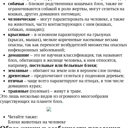
собачьи
– близкие родственники кошачьих блох, также не
ограничиваются собакой в роли жертвы, могут селиться на
кошках, других домашних питомцах;
человеческие
– могут паразитировать на человеке, а также
на животных, часто контактирующих с ним (кошках,
собаках, лошадях);
крысиные
– в основном паразитируют на грызунах
(крысах, мышах), мелкие коричневые насекомые весьма
опасны, так как переносят возбудителей множества опасных
инфекционных заболеваний;
домашние
– это не научная классификация, так называют
блох, обитающих в жилище человека, к ним относятся,
например,
постельные или бельевые блохи
;
земляные
– обитают на земле или в верхнем слое почвы;
древесные
– предпочитают селиться у подножия деревьев;
птичьи
– чаще всего паразитируют на птицах, в том числе
домашних курах;
травяные
(полевые) – живут в траве.
Это лишь несколько видов из огромного многообразия
существующих на планете блох.
Читайте также:
Блохи животных на человеке