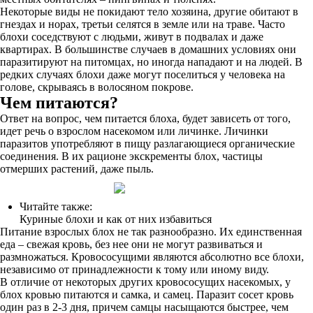
Некоторые виды не покидают тело хозяина, другие обитают в
гнездах и норах, третьи селятся в земле или на траве. Часто
блохи соседствуют с людьми, живут в подвалах и даже
квартирах. В большинстве случаев в домашних условиях они
паразитируют на питомцах, но иногда нападают и на людей. В
редких случаях блохи даже могут поселиться у человека на
голове, скрываясь в волосяном покрове.
Чем питаются?
Ответ на вопрос, чем питается блоха, будет зависеть от того,
идет речь о взрослом насекомом или личинке. Личинки
паразитов употребляют в пищу разлагающиеся органические
соединения. В их рационе экскременты блох, частицы
отмерших растений, даже пыль.
Читайте также:
Куриные блохи и как от них избавиться
Питание взрослых блох не так разнообразно. Их единственная
еда – свежая кровь, без нее они не могут развиваться и
размножаться. Кровососущими являются абсолютно все блохи,
независимо от принадлежности к тому или иному виду.
В отличие от некоторых других кровососущих насекомых, у
блох кровью питаются и самка, и самец. Паразит сосет кровь
один раз в 2-3 дня, причем самцы насыщаются быстрее, чем