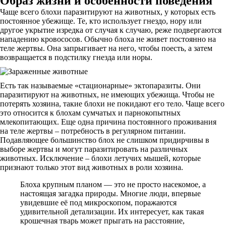
Образ жизни и особенности поведения
Чаще всего блохи паразитируют на животных, у которых есть
постоянное убежище. Те, кто использует гнездо, нору или
другое укрытие изредка от случая к случаю, реже подвергаются
нападению кровососов. Обычно блоха не живет постоянно на
теле жертвы. Она запрыгивает на него, чтобы поесть, а затем
возвращается в подстилку гнезда или норы.
Есть так называемые «стационарные» эктопаразиты. Они
паразитируют на животных, не имеющих убежища. Чтобы не
потерять хозяина, такие блохи не покидают его тело. Чаще всего
это относится к блохам сумчатых и парнокопытных
млекопитающих. Еще одна причина постоянного проживания
на теле жертвы – потребность в регулярном питании.
Подавляющее большинство блох не слишком придирчивы в
выборе жертвы и могут паразитировать на различных
животных. Исключение – блохи летучих мышей, которые
признают только этот вид животных в роли хозяина.
Блоха крупным планом — это не просто насекомое, а
настоящая загадка природы. Многие люди, впервые
увидевшие её под микроскопом, поражаются
удивительной детализации. Их интересует, как такая
крошечная тварь может прыгать на расстояние,