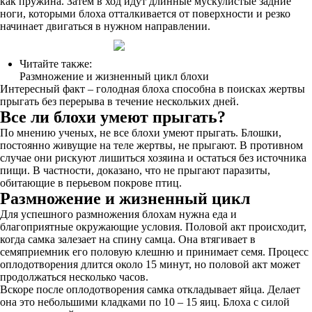
как пружина. Затем в ход идут длинные мускулистые задние
ноги, которыми блоха отталкивается от поверхности и резко
начинает двигаться в нужном направлении.
Читайте также:
Размножение и жизненный цикл блохи
Интересный факт – голодная блоха способна в поисках жертвы
прыгать без перерыва в течение нескольких дней.
Все ли блохи умеют прыгать?
По мнению ученых, не все блохи умеют прыгать. Блошки,
постоянно живущие на теле жертвы, не прыгают. В противном
случае они рискуют лишиться хозяина и остаться без источника
пищи. В частности, доказано, что не прыгают паразиты,
обитающие в перьевом покрове птиц.
Размножение и жизненный цикл
Для успешного размножения блохам нужна еда и
благоприятные окружающие условия. Половой акт происходит,
когда самка залезает на спину самца. Она втягивает в
семяприемник его половую клешню и принимает семя. Процесс
оплодотворения длится около 15 минут, но половой акт может
продолжаться несколько часов.
Вскоре после оплодотворения самка откладывает яйца. Делает
она это небольшими кладками по 10 – 15 яиц. Блоха с силой