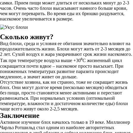
самки. Прием пищи может длиться от нескольких минут до 2-3
часов. Очень часто блохи высасывают намного больше крови,
чем могут переварить. Во время еды их брюшко раздувается,
насекомое увеличивается в размере.
Сколько живут?
Вид блохи, среда и условия ее обитания значительно влияют на
продолжительность жизни. Блохи могут жить от 2-3 месяцев до
2 лет. Сухой воздух и жара укорачивают срок жизни насекомого.
Так при температуре воздуха выше +30⁰С жизненный цикл
сокращается почти вдвое – насекомое просто высыхает. При
пониженных температурах развитие паразита происходит
медленнее, а значит живет он дольше.
Отсутствие хозяина, как ни странно, тоже не сокращает жизнь
блох. Они могут долгое время (несколько месяцев) обходиться
без пищи, просто становятся менее активными и перестают
размножаться. При нормальных условиях (оптимальной
температуре, влажности и достаточном количестве еды) блохи
чаще всего живут около 2-2,5 месяцев.
Заключение
Активное изучение блох началось только в 19 веке. Миллионер
Чарльз Ротшильд стал одним из наиболее авторитетных
специалистов в этой области и собрал коллекцию блох, которая