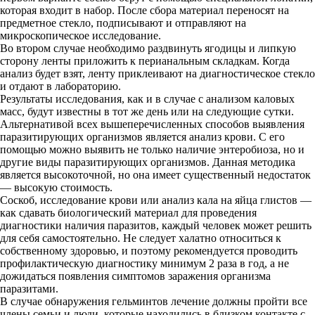
которая входит в набор. После сбора материал переносят на
предметное стекло, подписывают и отправляют на
микроскопическое исследование.
Во втором случае необходимо раздвинуть ягодицы и липкую
сторону ленты приложить к перианальным складкам. Когда
анализ будет взят, ленту приклеивают на диагностическое стекло
и отдают в лабораторию.
Результаты исследования, как и в случае с анализом каловых
масс, будут известны в тот же день или на следующие сутки.
Альтернативой всех вышеперечисленных способов выявления
паразитирующих организмов является анализ крови. С его
помощью можно выявить не только наличие энтеробиоза, но и
другие виды паразитирующих организмов. Данная методика
является высокоточной, но она имеет существенный недостаток
— высокую стоимость.
Соскоб, исследование крови или анализ кала на яйца глистов —
как сдавать биологический материал для проведения
диагностики наличия паразитов, каждый человек может решить
для себя самостоятельно. Не следует халатно относиться к
собственному здоровью, и поэтому рекомендуется проводить
профилактическую диагностику минимум 2 раза в год, а не
дожидаться появления симптомов заражения организма
паразитами.
В случае обнаружения гельминтов лечение должны пройти все
члены семьи и люди, которые находились в близком контакте с