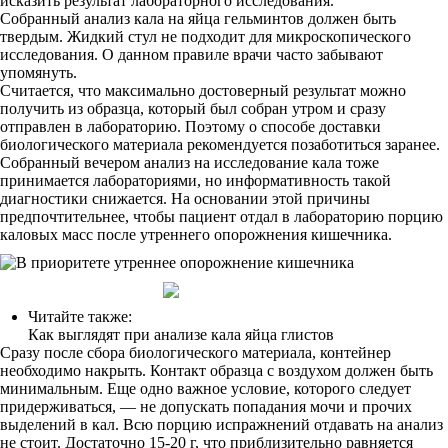
исказить результат лабораторного исследования.
Собранный анализ кала на яйца гельминтов должен быть
твердым. Жидкий стул не подходит для микроскопического
исследования. О данном правиле врачи часто забывают
упомянуть.
Считается, что максимально достоверный результат можно
получить из образца, который был собран утром и сразу
отправлен в лабораторию. Поэтому о способе доставки
биологического материала рекомендуется позаботиться заранее.
Собранный вечером анализ на исследование кала тоже
принимается лабораториями, но информативность такой
диагностики снижается. На основании этой причины
предпочтительнее, чтобы пациент отдал в лабораторию порцию
каловых масс после утреннего опорожнения кишечника.
Читайте также:
Как выглядят при анализе кала яйца глистов
Сразу после сбора биологического материала, контейнер
необходимо накрыть. Контакт образца с воздухом должен быть
минимальным. Еще одно важное условие, которого следует
придерживаться, — не допускать попадания мочи и прочих
выделений в кал. Всю порцию испражнений отдавать на анализ
не стоит. Достаточно 15-20 г, что приблизительно равняется