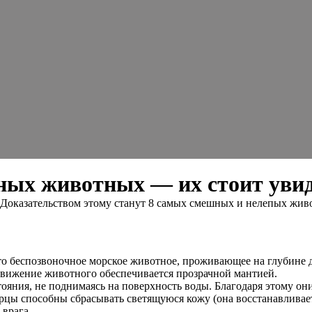
ных животных — их стоит уви
Доказательством этому станут 8 самых смешных и нелепых живот
о беспозвоночное морское животное, проживающее на глубине до
. Движение животного обеспечивается прозрачной мантией.
ояния, не поднимаясь на поверхность воды. Благодаря этому он
цы способны сбрасывать светящуюся кожу (она восстанавливается
 врага.