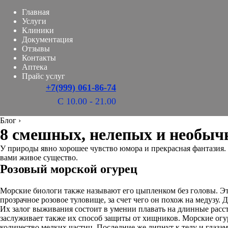
Главная
Услуги
Клиники
Документация
Отзывы
Контакты
Аптека
Прайс услуг
+7(999) 061-86-74
С 10.00 - 21.00
Блог
›
8 смешных, нелепых и необыч
У природы явно хорошее чувство юмора и прекрасная фантазия. 
вами живое существо.
Розовый морской огурец
Морские биологи также называют его цыпленком без головы. Эт
прозрачное розовое туловище, за счет чего он похож на медузу
Их залог выживания состоит в умении плавать на длинные расст
заслуживает также их способ защиты от хищников. Морские огур
количество мелких частиц. Последние же липнут к телу и глазам