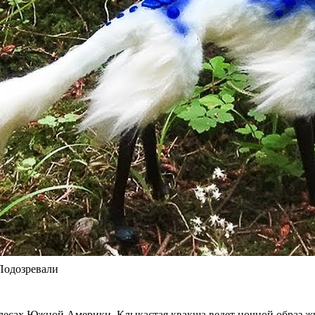
Подозревали
лесах Южной Америки. Клыкастая квакша ведет ночной образ жиз