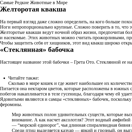
Самые Редкие Животные в Мире
Желторотая квакша
На первый взгляд даже сложно определить, на кого больше пох
Ноги непропорционально крупные. Сложно поверить в то, что эт
Желторотые квакши ведут ночной образ жизни, предпочитая бол
и насекомые. Этих животных можно считать прожорливыми, прич
Чтобы защитить себя от хищников, этот вид квакш широко откры
«Стеклянная» бабочка
Настоящее название этой бабочки – Грета Ото. Стеклянной ее наз
Читайте также:
Сколько в мире кошек и где живет наибольшее их количеств
Питается она нектаром цветов, которые расположены в южных ст
побегов накапливается в теле гусеницы, благодаря чему ей удае
Ядовитыми являются и самцы «стеклянных» бабочек, поскольку о
феромоны.
Мир животных полон удивительных существ, которые выз
внимание. А как насчет аксолотля? Этот водный амфибий
— “морской единорог”, чья длинная спиралевидная бивня
Среди птиц выделяется казуар — яркий и грозный, он выг