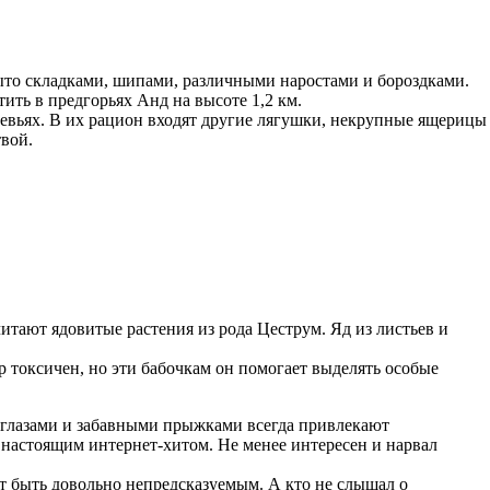
ыто складками, шипами, различными наростами и бороздками.
ить в предгорьях Анд на высоте 1,2 км.
евьях. В их рацион входят другие лягушки, некрупные ящерицы
твой.
итают ядовитые растения из рода Цеструм. Яд из листьев и
 токсичен, но эти бабочкам он помогает выделять особые
глазами и забавными прыжками всегда привлекают
настоящим интернет-хитом. Не менее интересен и нарвал
ет быть довольно непредсказуемым. А кто не слышал о