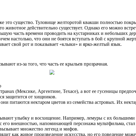
оже это существо. Туловище желторотой квакши полностью покр
о животное действительно существует. Однако его можно встрет
ьшую часть времени проводить на кустарниках и небольших дер
ем настолько, что они не боятся вступать в бой с крупной жер
вает свой рот и показывает «клыки» и ярко-желтый язык.
ывают из-за того, что часть ее крыльев прозрачная.
о
ранах (Мексике, Аргентине, Техасе), а вот ее гусеницы предпоч
тся защитится от хищников.
ни питаются нектаром цветов из семейства астровых. Их нектар
ывают улыбку и восхищение. Например, лемуры с их большими 
 с его внешностью, напоминающей персонажа мультфильма, стал 
 вызывает множество легенд и мифов.
лядит как живое произведение искусства, но его поведение мож