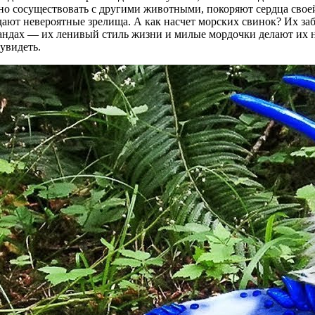
о сосуществовать с другими животными, покоряют сердца свое
оздают невероятные зрелища. А как насчет морских свинок? Их з
пандах — их ленивый стиль жизни и милые мордочки делают их 
увидеть.