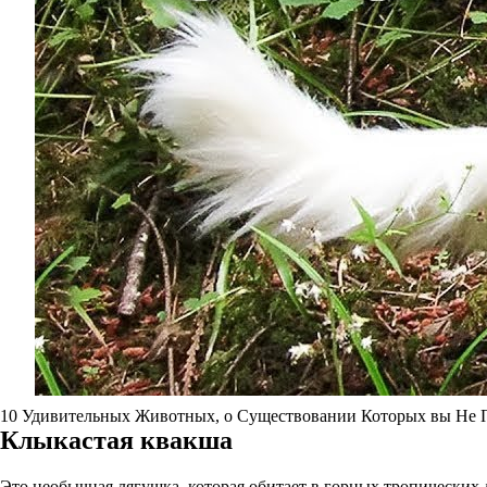
10 Удивительных Животных, о Существовании Которых вы Не 
Клыкастая квакша
Это необычная лягушка, которая обитает в горных тропических 