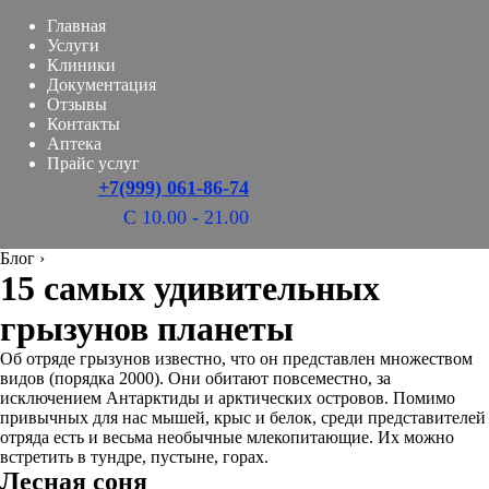
Главная
Услуги
Клиники
Документация
Отзывы
Контакты
Аптека
Прайс услуг
+7(999) 061-86-74
С 10.00 - 21.00
Блог
›
15 самых удивительных
грызунов планеты
Об отряде грызунов известно, что он представлен множеством
видов (порядка 2000). Они обитают повсеместно, за
исключением Антарктиды и арктических островов. Помимо
привычных для нас мышей, крыс и белок, среди представителей
отряда есть и весьма необычные млекопитающие. Их можно
встретить в тундре, пустыне, горах.
Лесная соня