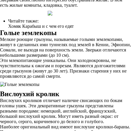
есть жилые комнаты, кладовка, туалет.
Читайте также:
Хомяк Карабыш и с чем его едят
Голые землекопы
Мелкие роющие грызуны, называемые голыми землекопами,
живут в сделанных ими туннелях под землей в Кении, Эфиопии,
Сомали, не выходя на поверхность земли. Зверьки отличаются
небольшими размерами (до 10 см).
Эти млекопитающие уникальны. Они холоднокровны, не
чувствительны к ожогам и порезам. Являются долгожителями
среди грызунов (живут до 30 лет). Признаки старения у них не
проявляются до самой смерти.
Вислоухий кролик
Вислоухих кроликов отличает наличие свисающих по бокам
головы ушек. Эти декоративные грызуны представлены
разными породами: немецкий, английский, французский,
большой вислоухий кролик. Могут иметь разный окрас: от
черного, серого, коричневого до белого и голубого.
Наиболее оригинальный вид имеют вислоухие кролики-бараны.