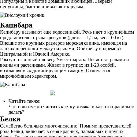
Популярны в качестве домашних любимцев. Зверьки
непугливы, быстро привыкают к рукам.
Капибара
Капибару называют еще водосвинкой. Речь идет о крупнейшем
представителе отряда грызунов (длина – 1,5 м, вес – 60 кг).
Внешне это крупных размеров морская свинка, имеющая на
лапках перепонки между пальцами. Обитает у водоемов в
Центральной и Южной Америке.
Грызун отличный пловец. Умеет нырять. Питается травами и
водными растениями. Живет в группах из 1-20 особей,
возглавляемых доминирующим самцом. Отличается
миролюбивым характером.
Читайте также:
Часто ли нужно чистить клетку хомяка и как это правильно
делать?
Белка
Семейство беличьих многочисленно. Помимо представителей
рода Белки, включает в себя красных, пальмовых и других
белок. Грызуны распространены повсеместно (исключение –