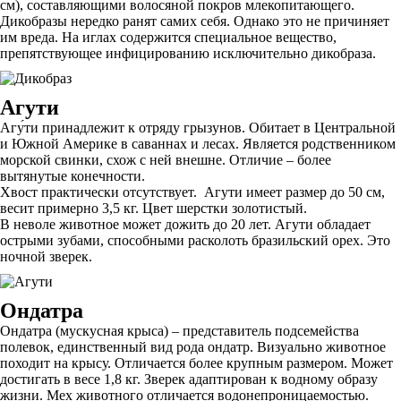
см), составляющими волосяной покров млекопитающего.
Дикобразы нередко ранят самих себя. Однако это не причиняет
им вреда. На иглах содержится специальное вещество,
препятствующее инфицированию исключительно дикобраза.
Агути
Агу́ти принадлежит к отряду грызунов. Обитает в Центральной
и Южной Америке в саваннах и лесах. Является родственником
морской свинки, схож с ней внешне. Отличие – более
вытянутые конечности.
Хвост практически отсутствует. Агути имеет размер до 50 см,
весит примерно 3,5 кг. Цвет шерстки золотистый.
В неволе животное может дожить до 20 лет. Агути обладает
острыми зубами, способными расколоть бразильский орех. Это
ночной зверек.
Ондатра
Ондатра (мускусная крыса) – представитель подсемейства
полевок, единственный вид рода ондатр. Визуально животное
походит на крысу. Отличается более крупным размером. Может
достигать в весе 1,8 кг. Зверек адаптирован к водному образу
жизни. Мех животного отличается водонепроницаемостью.