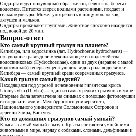
Ондатры ведут полуводный образ жизни, селятся на берегах
водоемов. Питается зверек водными растениями, поедает и
сельхозкультуры. Может употреблять в пищу моллюсков,
лягушек и мальков.
Ондатры проживают группами. Животное способно находится
под водой до 20 мин.
Вопрос-ответ
Кто самый крупный грызун на планете?
Капиба́ра, или водосви́нка (лат. Hydrochoerus hydrochaeris) —
полуводное травоядное млекопитающее из подсемейства
водосвинковых (Hydrochoerinae), один из двух (наравне с малой
водосвинкой) теперь существующих видов рода водосвинки.
Капибара — самый крупный среди современных грызунов.
Какой грызун самый редкий?
Находящаяся под угрозой исчезновения гигантская крыса
Uromys vika (U. vika) — один из самых редких грызунов в мире.
Впервые была запечатлена на снимках с помощью фотоловушки
исследователями из Мельбурнского университета,
Национального университета Соломоновых Островов и
деревни Заира, Вангуну.
Кто из домашних грызунов самый умный?
Крыса – самый умный грызун. Крысы считаются умнейшими
животными в мире, наряду с собаками, слонами, дельфинами и
приматами.