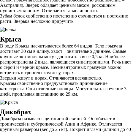
Австралия). Зверек обладает ценным мехом, роскошным
пушистым хвостом. Отличается запасливостью.
Зубам белок свойственно постепенно стачиваться и постоянно
расти. Зверька несложно приручить.
Крыса
В роду Крысы насчитывается более 64 видов. Тело грызуна
достигает 30 см в длину, хвост – значительно длиннее. Самые
крупные экземпляры могут достигать в весе 0,5 кг. Наиболее
распространены 2 вида, являющиеся синантропными. Речь идет
о серой и черной крысе. Несинантропных грызунов можно
встретить в тропическом лесу, горах.
Зверьки живут в норах. Отличаются всеядностью.
Крысам свойственно предчувствовать приближение
катастрофы. Они отличные пловцы. Могут плыть в течение 3
дней, проплывая дистанцию до 29 км.
Дикобраз
Дикобраза называют щетинистой свиньей. Он обитает в
тропической и субтропической Азии и Африке. Отличается
крупным размером (вес до 25 кг). Покрыт иглами (длиной до 40