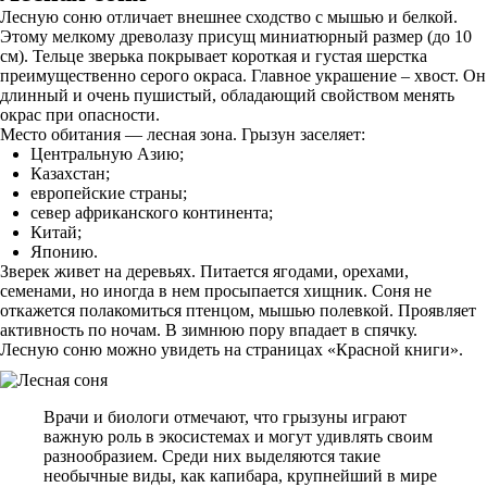
Лесную соню отличает внешнее сходство с мышью и белкой.
Этому мелкому древолазу присущ миниатюрный размер (до 10
см). Тельце зверька покрывает короткая и густая шерстка
преимущественно серого окраса. Главное украшение – хвост. Он
длинный и очень пушистый, обладающий свойством менять
окрас при опасности.
Место обитания — лесная зона. Грызун заселяет:
Центральную Азию;
Казахстан;
европейские страны;
север африканского континента;
Китай;
Японию.
Зверек живет на деревьях. Питается ягодами, орехами,
семенами, но иногда в нем просыпается хищник. Соня не
откажется полакомиться птенцом, мышью полевкой. Проявляет
активность по ночам. В зимнюю пору впадает в спячку.
Лесную соню можно увидеть на страницах «Красной книги».
Врачи и биологи отмечают, что грызуны играют
важную роль в экосистемах и могут удивлять своим
разнообразием. Среди них выделяются такие
необычные виды, как капибара, крупнейший в мире