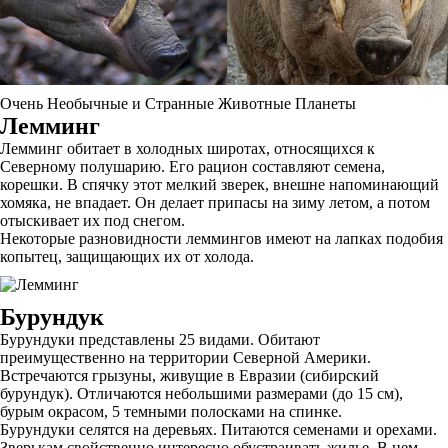
Очень Необычные и Странные Животные Планеты
Лемминг
Лемминг обитает в холодных широтах, относящихся к
Северному полушарию. Его рацион составляют семена,
корешки. В спячку этот мелкий зверек, внешне напоминающий
хомяка, не впадает. Он делает припасы на зиму летом, а потом
отыскивает их под снегом.
Некоторые разновидности леммингов имеют на лапках подобия
копытец, защищающих их от холода.
Бурундук
Бурундуки представлены 25 видами. Обитают
преимущественно на территории Северной Америки.
Встречаются грызуны, живущие в Евразии (сибирский
бурундук). Отличаются небольшими размерами (до 15 см),
бурым окрасом, 5 темными полосками на спинке.
Бурундуки селятся на деревьях. Питаются семенами и орехами.
Зверькам свойственно интересно обустраивать жилье. В нем