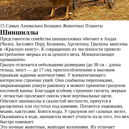
15 Самых Аномально Больших Животных Планеты
Шиншиллы
Представители семейства шиншилловых обитают в Андах
(Чили). Заселяют Перу, Боливию, Аргентину. Грызуны занесены
в «Красную книгу». К сокращению их численности привело
истребление зверька из-за ценного меха. Млекопитающее
одомашнено.
Грызун отличается небольшими размерами (до 38 см – длина
тельца, хвост — до 17 см), приспособленными к высоким
прыжкам задними конечностями. У млекопитающего
интересное строение ушей. Они снабжены перепонками,
закрывающими ушную раковину в момент принятия грызуном
песочной ванны. Благодаря особому строению скелета, зверьки
с легкостью пролезают сквозь узкие вертикальные щели.
Обитают шиншиллы в скалистой местности, прячутся в
расщелинах или пустотах под камнями. Питаются злаковыми,
мхами, кактусами. Боятся воды. У грызунов нет сальных желез.
Оказавшись в воде, шиншилла может утонуть из-за того, что мех
быстро намокает.
Это ночные животные, живущие колониями. Их отличает