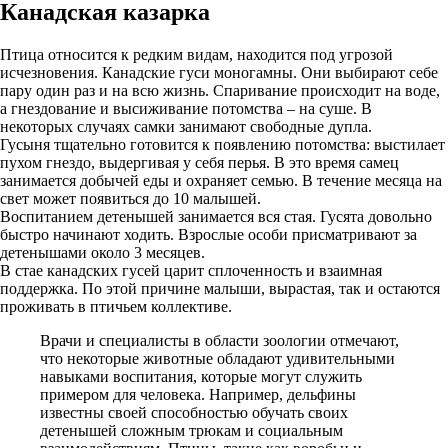
Канадская казарка
Птица относится к редким видам, находится под угрозой
исчезновения. Канадские гуси моногамны. Они выбирают себе
пару один раз и на всю жизнь. Спаривание происходит на воде,
а гнездование и высиживание потомства – на суше. В
некоторых случаях самки занимают свободные дупла.
Гусыня тщательно готовится к появлению потомства: выстилает
пухом гнездо, выдергивая у себя перья. В это время самец
занимается добычей еды и охраняет семью. В течение месяца на
свет может появиться до 10 малышей.
Воспитанием детенышей занимается вся стая. Гусята довольно
быстро начинают ходить. Взрослые особи присматривают за
детенышами около 3 месяцев.
В стае канадских гусей царит сплоченность и взаимная
поддержка. По этой причине малыши, вырастая, так и остаются
проживать в птичьем коллективе.
Врачи и специалисты в области зоологии отмечают,
что некоторые животные обладают удивительными
навыками воспитания, которые могут служить
примером для человека. Например, дельфины
известны своей способностью обучать своих
детенышей сложным трюкам и социальным