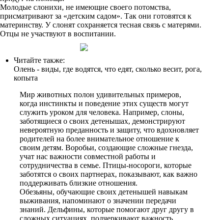
Молодые слонихи, не имеющие своего потомства,
присматривают за «детским садом». Так они готовятся к
материнству. У слонят сохраняется тесная связь с матерями.
Отцы не участвуют в воспитании.
Читайте также:
Олень - виды, где водятся, что едят, сколько весит, рога,
копыта
Мир животных полон удивительных примеров,
когда инстинкты и поведение этих существ могут
служить уроком для человека. Например, слоны,
заботящиеся о своих детенышах, демонстрируют
невероятную преданность и защиту, что вдохновляет
родителей на более внимательное отношение к
своим детям. Воробьи, создающие сложные гнезда,
учат нас важности совместной работы и
сотрудничества в семье. Птицы-носороги, которые
заботятся о своих партнерах, показывают, как важно
поддерживать близкие отношения.
Обезьяны, обучающие своих детенышей навыкам
выживания, напоминают о значении передачи
знаний. Дельфины, которые помогают друг другу в
сложных ситуациях, подчеркивают важность