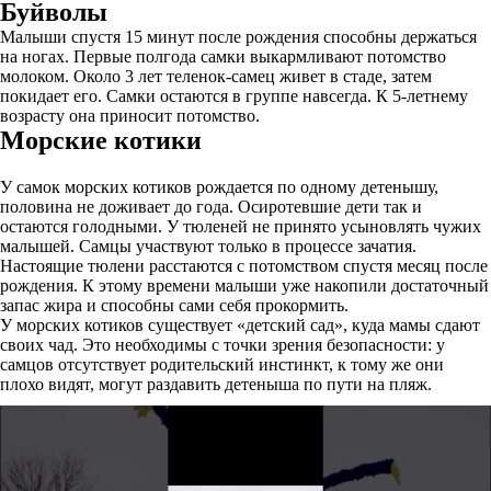
Буйволы
Малыши спустя 15 минут после рождения способны держаться
на ногах. Первые полгода самки выкармливают потомство
молоком. Около 3 лет теленок-самец живет в стаде, затем
покидает его. Самки остаются в группе навсегда. К 5-летнему
возрасту она приносит потомство.
Морские котики
У самок морских котиков рождается по одному детенышу,
половина не доживает до года. Осиротевшие дети так и
остаются голодными. У тюленей не принято усыновлять чужих
малышей. Самцы участвуют только в процессе зачатия.
Настоящие тюлени расстаются с потомством спустя месяц после
рождения. К этому времени малыши уже накопили достаточный
запас жира и способны сами себя прокормить.
У морских котиков существует «детский сад», куда мамы сдают
своих чад. Это необходимы с точки зрения безопасности: у
самцов отсутствует родительский инстинкт, к тому же они
плохо видят, могут раздавить детеныша по пути на пляж.