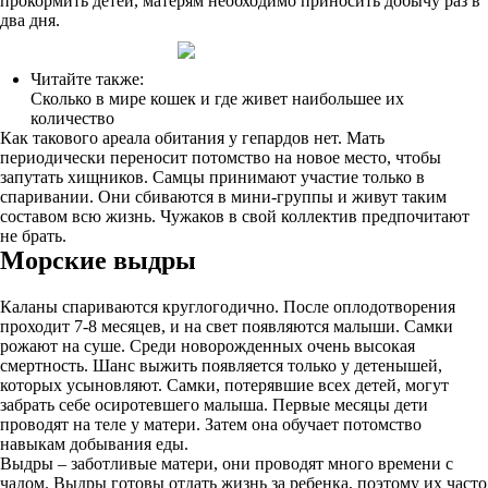
прокормить детей, матерям необходимо приносить добычу раз в
два дня.
Читайте также:
Сколько в мире кошек и где живет наибольшее их
количество
Как такового ареала обитания у гепардов нет. Мать
периодически переносит потомство на новое место, чтобы
запутать хищников. Самцы принимают участие только в
спаривании. Они сбиваются в мини-группы и живут таким
составом всю жизнь. Чужаков в свой коллектив предпочитают
не брать.
Морские выдры
Каланы спариваются круглогодично. После оплодотворения
проходит 7-8 месяцев, и на свет появляются малыши. Самки
рожают на суше. Среди новорожденных очень высокая
смертность. Шанс выжить появляется только у детенышей,
которых усыновляют. Самки, потерявшие всех детей, могут
забрать себе осиротевшего малыша. Первые месяцы дети
проводят на теле у матери. Затем она обучает потомство
навыкам добывания еды.
Выдры – заботливые матери, они проводят много времени с
чадом. Выдры готовы отдать жизнь за ребенка, поэтому их часто