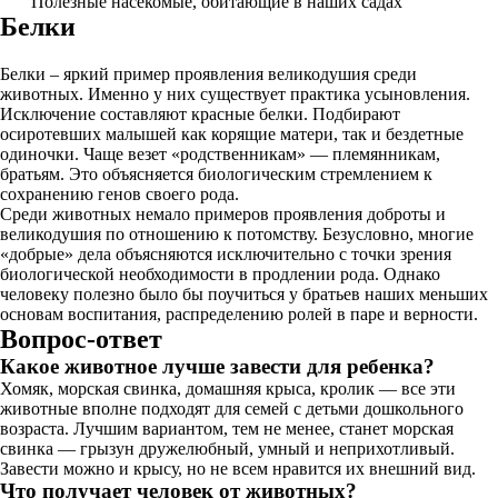
Полезные насекомые, обитающие в наших садах
Белки
Белки – яркий пример проявления великодушия среди
животных. Именно у них существует практика усыновления.
Исключение составляют красные белки. Подбирают
осиротевших малышей как корящие матери, так и бездетные
одиночки. Чаще везет «родственникам» — племянникам,
братьям. Это объясняется биологическим стремлением к
сохранению генов своего рода.
Среди животных немало примеров проявления доброты и
великодушия по отношению к потомству. Безусловно, многие
«добрые» дела объясняются исключительно с точки зрения
биологической необходимости в продлении рода. Однако
человеку полезно было бы поучиться у братьев наших меньших
основам воспитания, распределению ролей в паре и верности.
Вопрос-ответ
Какое животное лучше завести для ребенка?
Хомяк, морская свинка, домашняя крыса, кролик — все эти
животные вполне подходят для семей с детьми дошкольного
возраста. Лучшим вариантом, тем не менее, станет морская
свинка — грызун дружелюбный, умный и неприхотливый.
Завести можно и крысу, но не всем нравится их внешний вид.
Что получает человек от животных?